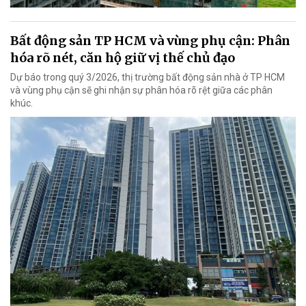
Bất động sản TP HCM và vùng phụ cận: Phân
hóa rõ nét, căn hộ giữ vị thế chủ đạo
Dự báo trong quý 3/2026, thị trường bất động sản nhà ở TP HCM
và vùng phụ cận sẽ ghi nhận sự phân hóa rõ rệt giữa các phân
khúc.