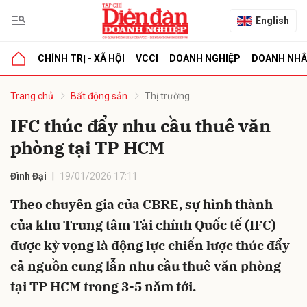
English
CHÍNH TRỊ - XÃ HỘI
VCCI
DOANH NGHIỆP
DOANH NH
bình luận
Trang chủ
Bất động sản
Thị trường
IFC thúc đẩy nhu cầu thuê văn
phòng tại TP HCM
Đình Đại
19/01/2026 17:11
Theo chuyên gia của CBRE, sự hình thành
của khu Trung tâm Tài chính Quốc tế (IFC)
Hủy
G
được kỳ vọng là động lực chiến lược thúc đẩy
cả nguồn cung lẫn nhu cầu thuê văn phòng
tại TP HCM trong 3-5 năm tới.