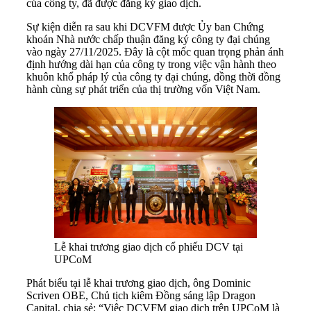
của công ty, đã được đăng ký giao dịch.
Sự kiện diễn ra sau khi DCVFM được Ủy ban Chứng
khoán Nhà nước chấp thuận đăng ký công ty đại chúng
vào ngày 27/11/2025. Đây là cột mốc quan trọng phản ánh
định hướng dài hạn của công ty trong việc vận hành theo
khuôn khổ pháp lý của công ty đại chúng, đồng thời đồng
hành cùng sự phát triển của thị trường vốn Việt Nam.
Lễ khai trương giao dịch cổ phiếu DCV tại
UPCoM
Phát biểu tại lễ khai trương giao dịch, ông Dominic
Scriven OBE, Chủ tịch kiêm Đồng sáng lập Dragon
Capital, chia sẻ:
“Việc DCVFM giao dịch trên UPCoM là