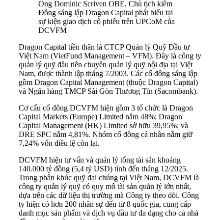
Ông Dominic Scriven OBE, Chủ tịch kiêm
Đồng sáng lập Dragon Capital phát biểu tại
sự kiện giao dịch cổ phiếu trên UPCoM của
DCVFM
Dragon Capital tiền thân là CTCP Quản lý Quỹ Đầu tư
Việt Nam (VietFund Management – VFM). Đây là công ty
quản lý quỹ đầu tiên chuyên quản lý quỹ nội địa tại Việt
Nam, được thành lập tháng 7/2003. Các cổ đông sáng lập
gồm Dragon Capital Management (thuộc Dragon Capital)
và Ngân hàng TMCP Sài Gòn Thương Tín (Sacombank).
Cơ cấu cổ đông DCVFM hiện gồm 3 tổ chức là Dragon
Capital Markets (Europe) Limited nắm 48%; Dragon
Capital Management (HK) Limited sở hữu 39,95%; và
DRE SPC nắm 4,81%. Nhóm cổ đông cá nhân nắm giữ
7,24% vốn điều lệ còn lại.
DCVFM hiện tư vấn và quản lý tổng tài sản khoảng
140.000 tỷ đồng (5,4 tỷ USD) tính đến tháng 12/2025.
Trong phân khúc quỹ đại chúng tại Việt Nam, DCVFM là
công ty quản lý quỹ có quy mô tài sản quản lý lớn nhất,
dựa trên các dữ liệu thị trường mà Công ty theo dõi. Công
ty hiện có hơn 200 nhân sự đến từ 8 quốc gia, cung cấp
danh mục sản phẩm và dịch vụ đầu tư đa dạng cho cả nhà