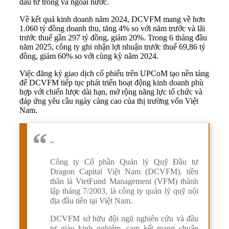
đầu tư trong và ngoài nước.
Về kết quả kinh doanh năm 2024, DCVFM mang về hơn
1.060 tỷ đồng doanh thu, tăng 4% so với năm trước và lãi
trước thuế gần 297 tỷ đồng, giảm 20%. Trong 6 tháng đầu
năm 2025, công ty ghi nhận lợi nhuận trước thuế 69,86 tỷ
đồng, giảm 60% so với cùng kỳ năm 2024.
Việc đăng ký giao dịch cổ phiếu trên UPCoM tạo nền tảng
để DCVFM tiếp tục phát triển hoạt động kinh doanh phù
hợp với chiến lược dài hạn, mở rộng năng lực tổ chức và
đáp ứng yêu cầu ngày càng cao của thị trường vốn Việt
Nam.
“
Công ty Cổ phần Quản lý Quỹ Đầu tư
Dragon Capital Việt Nam (DCVFM), tiền
thân là VietFund Management (VFM) thành
lập tháng 7/2003, là công ty quản lý quỹ nội
địa đầu tiên tại Việt Nam.
DCVFM sở hữu đội ngũ nghiên cứu và đầu
tư giàu kinh nghiệm, cam kết mang chuẩn