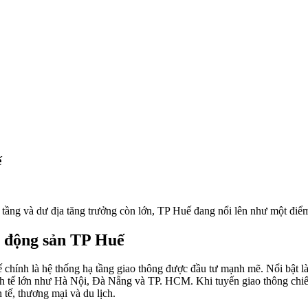
ế
 hạ tầng và dư địa tăng trưởng còn lớn, TP Huế đang nổi lên như một điể
t động sản
TP
Huế
 chính là hệ thống hạ tầng giao thông được đầu tư mạnh mẽ. Nổi bật l
inh tế lớn như Hà Nội, Đà Nẵng và TP. HCM. Khi tuyến giao thông chiế
 tế, thương mại và du lịch.