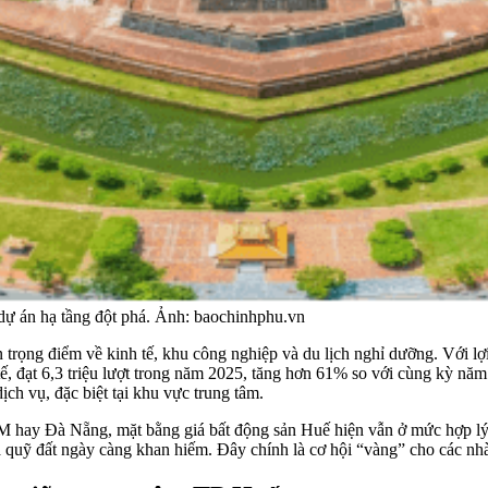
c dự án hạ tầng đột phá. Ảnh: baochinhphu.vn
trọng điểm về kinh tế, khu công nghiệp và du lịch nghỉ dưỡng. Với lợi 
tế, đạt 6,3 triệu lượt trong năm 2025, tăng hơn 61% so với cùng kỳ n
ch vụ, đặc biệt tại khu vực trung tâm.
M hay Đà Nẵng, mặt bằng giá bất động sản Huế hiện vẫn ở mức hợp lý. 
 và quỹ đất ngày càng khan hiếm. Đây chính là cơ hội “vàng” cho các n