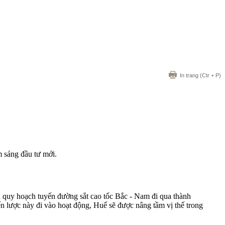
In trang
(Ctr + P)
m sáng đầu tư mới.
à quy hoạch tuyến đường sắt cao tốc Bắc - Nam đi qua thành
n lược này đi vào hoạt động, Huế sẽ được nâng tầm vị thế trong