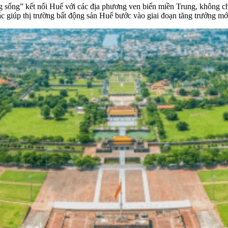
 sống” kết nối Huế với các địa phương ven biển miền Trung, không chỉ
hắc giúp thị trường bất động sản Huế bước vào giai đoạn tăng trưởng mớ