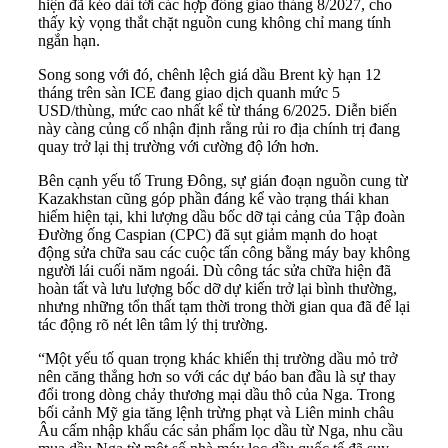
hiện đã kéo dài tới các hợp đồng giao tháng 8/2027, cho
thấy kỳ vọng thắt chặt nguồn cung không chỉ mang tính
ngắn hạn.
Song song với đó, chênh lệch giá dầu Brent kỳ hạn 12
tháng trên sàn ICE đang giao dịch quanh mức 5
USD/thùng, mức cao nhất kể từ tháng 6/2025. Diễn biến
này càng củng cố nhận định rằng rủi ro địa chính trị đang
quay trở lại thị trường với cường độ lớn hơn.
Bên cạnh yếu tố Trung Đông, sự gián đoạn nguồn cung từ
Kazakhstan cũng góp phần đáng kể vào trạng thái khan
hiếm hiện tại, khi lượng dầu bốc dỡ tại cảng của Tập đoàn
Đường ống Caspian (CPC) đã sụt giảm mạnh do hoạt
động sửa chữa sau các cuộc tấn công bằng máy bay không
người lái cuối năm ngoái. Dù công tác sửa chữa hiện đã
hoàn tất và lưu lượng bốc dỡ dự kiến trở lại bình thường,
nhưng những tổn thất tạm thời trong thời gian qua đã để lại
tác động rõ nét lên tâm lý thị trường.
“Một yếu tố quan trọng khác khiến thị trường dầu mỏ trở
nên căng thẳng hơn so với các dự báo ban đầu là sự thay
đổi trong dòng chảy thương mại dầu thô của Nga. Trong
bối cảnh Mỹ gia tăng lệnh trừng phạt và Liên minh châu
Âu cấm nhập khẩu các sản phẩm lọc dầu từ Nga, nhu cầu