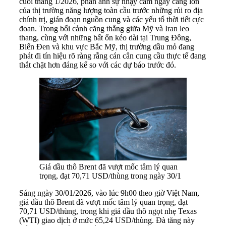
cuối tháng 1/2026, phản ánh sự nhạy cảm ngày càng lớn
của thị trường năng lượng toàn cầu trước những rủi ro địa
chính trị, gián đoạn nguồn cung và các yếu tố thời tiết cực
đoan. Trong bối cảnh căng thẳng giữa Mỹ và Iran leo
thang, cùng với những bất ổn kéo dài tại Trung Đông,
Biển Đen và khu vực Bắc Mỹ, thị trường dầu mỏ đang
phát đi tín hiệu rõ ràng rằng cán cân cung cầu thực tế đang
thắt chặt hơn đáng kể so với các dự báo trước đó.
Giá dầu thô Brent đã vượt mốc tâm lý quan
trọng, đạt 70,71 USD/thùng trong ngày 30/1
Sáng ngày 30/01/2026, vào lúc 9h00 theo giờ Việt Nam,
giá dầu thô Brent đã vượt mốc tâm lý quan trọng, đạt
70,71 USD/thùng, trong khi giá dầu thô ngọt nhẹ Texas
(WTI) giao dịch ở mức 65,24 USD/thùng. Đà tăng này