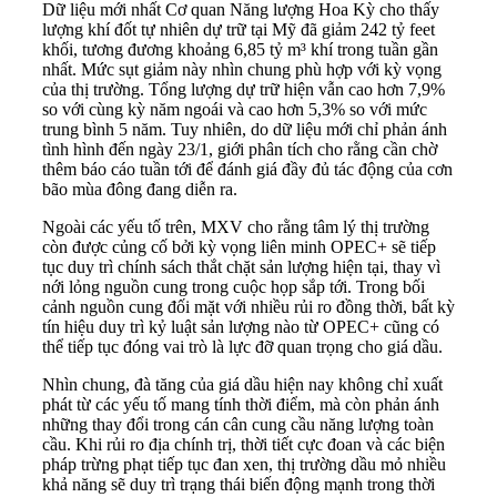
Dữ liệu mới nhất Cơ quan Năng lượng Hoa Kỳ cho thấy
lượng khí đốt tự nhiên dự trữ tại Mỹ đã giảm 242 tỷ feet
khối, tương đương khoảng 6,85 tỷ m³ khí trong tuần gần
nhất. Mức sụt giảm này nhìn chung phù hợp với kỳ vọng
của thị trường. Tổng lượng dự trữ hiện vẫn cao hơn 7,9%
so với cùng kỳ năm ngoái và cao hơn 5,3% so với mức
trung bình 5 năm. Tuy nhiên, do dữ liệu mới chỉ phản ánh
tình hình đến ngày 23/1, giới phân tích cho rằng cần chờ
thêm báo cáo tuần tới để đánh giá đầy đủ tác động của cơn
bão mùa đông đang diễn ra.
Ngoài các yếu tố trên, MXV cho rằng tâm lý thị trường
còn được củng cố bởi kỳ vọng liên minh OPEC+ sẽ tiếp
tục duy trì chính sách thắt chặt sản lượng hiện tại, thay vì
nới lỏng nguồn cung trong cuộc họp sắp tới. Trong bối
cảnh nguồn cung đối mặt với nhiều rủi ro đồng thời, bất kỳ
tín hiệu duy trì kỷ luật sản lượng nào từ OPEC+ cũng có
thể tiếp tục đóng vai trò là lực đỡ quan trọng cho giá dầu.
Nhìn chung, đà tăng của giá dầu hiện nay không chỉ xuất
phát từ các yếu tố mang tính thời điểm, mà còn phản ánh
những thay đổi trong cán cân cung cầu năng lượng toàn
cầu. Khi rủi ro địa chính trị, thời tiết cực đoan và các biện
pháp trừng phạt tiếp tục đan xen, thị trường dầu mỏ nhiều
khả năng sẽ duy trì trạng thái biến động mạnh trong thời