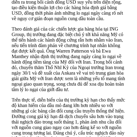
diễn ra trong bối cảnh đồng USD suy yếu trên diện rộng,
tạo điều kiện thuận lợi cho các hàng hóa định giá bằng
USD, đồng thời phản ánh những lo ngại ngày càng rõ nét
về nguy cơ gián đoạn nguồn cung dầu toàn cầu.
Theo đánh giá của các chiến lược gia hàng hóa tại ING
Group, thị trường đang đặc biệt chú ý tới khả năng Mỹ có
thể tiến hành các hành động cứng rắn hơn nhằm vào Iran,
nếu tiến trình đàm phán về chương trình hạt nhân không
đạt được kết quả. Ông Warren Patterson và bà Ewa
Manthey nhận định thị trường đang ngày càng lo ngại về
hành động tiềm tàng của Mỹ đối với Iran. Trong bối cảnh
đó, chuyến thăm Thổ Nhĩ Kỳ của Ngoại trưởng Iran trong
ngày 30/1 và đề xuất của Ankara về vai trò trung gian hòa
giải giữa Mỹ với Iran được xem là những yếu tố mang tính
ngoại giao quan trọng, song chưa đủ để xoa dịu hoàn toàn
tâm lý lo ngại của giới đầu tư.
Trên thực tế, diễn biến của thị trường kỳ hạn cho thấy mức
độ khan hiếm của dầu mỏ đang lớn hơn nhiều so với
những gì các bảng cân đối cung cầu truyền thống thể hiện.
Đường cong giá kỳ hạn đã dịch chuyển sâu hơn vào trạng
thái nghịch đảo trong suốt tháng 1, phản ánh nhu cầu đối
với nguồn cung giao ngay cao hơn đáng kể so với nguồn
cung trong tương lai. Đáng chú ý, cấu trúc nghịch đảo này