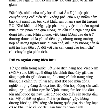
mua dầu Nga từ một số nhà máy lọc dầu quốc tế đã suy
giảm.
Đặc biệt, nhiều nhà máy lọc dầu tại Ấn Độ buộc phải
chuyển sang chế biến dầu không phải của Nga nhằm đảm
bảo khả năng tiếp tục xuất khẩu sản phẩm sang thị trường
EU. Khó khăn mà Nga gặp phải trong việc tìm kiếm người
mua được phản ánh qua lượng lớn dầu của Nga đang tồn
đọng trên biển. Nhìn chung, việc tăng lượng dầu dự trữ
thường được coi là yếu tố tiêu cực, nhưng trong trường
hợp số lượng người mua bị hạn chế, điều này không hẳn là
một tín hiệu tiêu cực đối với cán cân cung cầu toàn cầu”,
các chuyên gia phân tích.
Rủi ro nguồn cung hiện hữu
Từ góc nhìn trong nước, Sở Giao dịch hàng hoá Việt Nam
(MXV) cho biết ngoài động lực chính thúc đẩy giá dầu
tăng mạnh do gián đoạn nguồn cung và tình trạng căng
thẳng địa chính trị, thì tại Mỹ, một đợt bão mùa đông
nghiêm trọng đang đe dọa trực tiếp đến hoạt động sản xuất
năng lượng tại khu vực Bờ Vịnh, trung tâm lọc hóa dầu
lớn nhất quốc gia này. Các dự báo cho thấy sản lượng dầu
của Mỹ có thể sụt giảm tới 2 triệu thùng/ngày, tương
đương khoảng 15% tổng sản lượng quốc gia, do hàng loạt
cơ sở khai thác và lọc dầu gặp trục trặc vận hành.