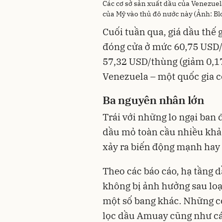
Các cơ sở sản xuất dầu của Venezuela
của Mỹ vào thủ đô nước này (Ảnh: B
Cuối tuần qua, giá dầu thế 
đóng cửa ở mức 60,75 USD/
57,32 USD/thùng (giảm 0,1
Venezuela – một quốc gia có
Ba nguyên nhân lớn
Trái với những lo ngại ban 
dầu mỏ toàn cầu nhiều khả
xảy ra biến động mạnh hay 
Theo các báo cáo, hạ tầng 
không bị ảnh hưởng sau loạ
một số bang khác. Những c
lọc dầu Amuay cũng như các