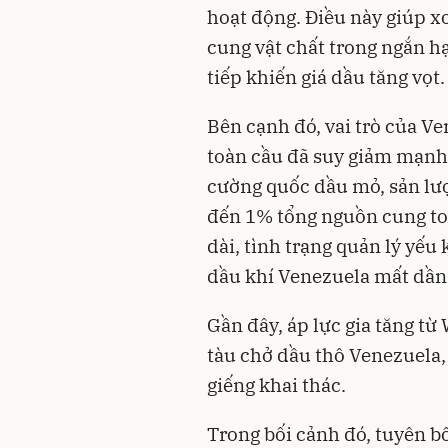
hoạt động. Điều này giúp x
cung vật chất trong ngắn hạ
tiếp khiến giá dầu tăng vọt.
Bên cạnh đó, vai trò của V
toàn cầu đã suy giảm mạnh 
cường quốc dầu mỏ, sản lư
đến 1% tổng nguồn cung to
dài, tình trạng quản lý yế
dầu khí Venezuela mất dần 
Gần đây, áp lực gia tăng từ
tàu chở dầu thô Venezuela,
giếng khai thác.
Trong bối cảnh đó, tuyên 