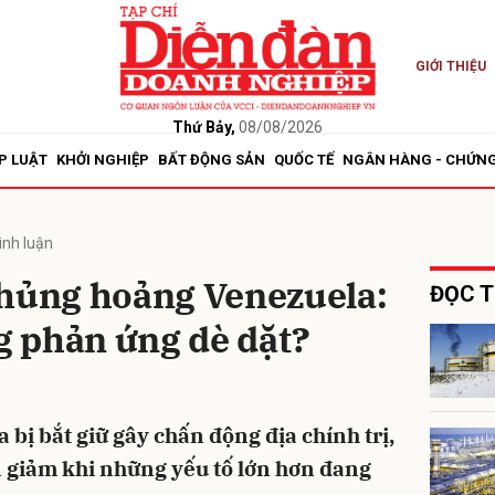
GIỚI THIỆU
bình luận
Thứ Bảy,
08/08/2026
P LUẬT
KHỞI NGHIỆP
BẤT ĐỘNG SẢN
QUỐC TẾ
NGÂN HÀNG - CHỨN
ình luận
khủng hoảng Venezuela:
ĐỌC T
ng phản ứng dè dặt?
Hủy
G
bị bắt giữ gây chấn động địa chính trị,
n giảm khi những yếu tố lớn hơn đang