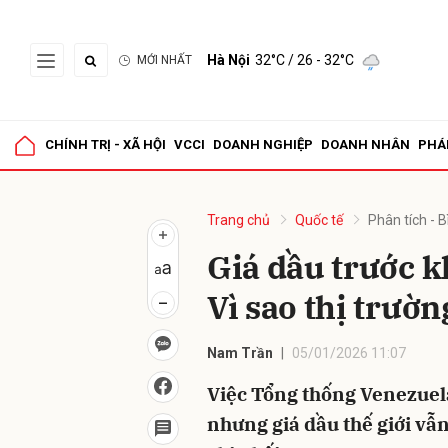
Hà Nội
32°C
/ 26 - 32°C
MỚI NHẤT
Gửi 
CHÍNH TRỊ - XÃ HỘI
VCCI
DOANH NGHIỆP
DOANH NHÂN
PHÁ
Trang chủ
Quốc tế
Phân tích - B
Giá dầu trước 
Vì sao thị trườ
Nam Trần
05/01/2026 11:07
Việc Tổng thống Venezuela 
nhưng giá dầu thế giới vẫ