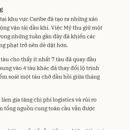
g
 tại khu vực Caribe đã tạo ra những xáo
ộng vận tải dầu khí. Việc Mỹ thu giữ một
rong những tuần gần đây đã khiến các
ng phạt trở nên dè dặt hơn.
 tàu cho thấy ít nhất 7 tàu đã quay đầu
sung vào 4 tàu khác đã thay đổi lộ trình
iểm soát một tàu chở dầu hồi giữa tháng
àm gia tăng chi phí logistics và rủi ro
ến tổng nguồn cung toàn cầu vẫn được