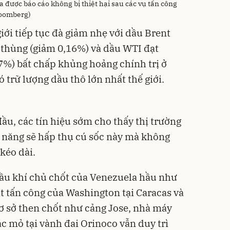
 được báo cáo không bị thiệt hại sau các vụ tấn công
loomberg)
giới tiếp tục đà giảm nhẹ với dầu Brent
thùng (giảm 0,16%) và dầu WTI đạt
7%) bất chấp khủng hoảng chính trị ở
 trữ lượng dầu thô lớn nhất thế giới.
đầu, các tín hiệu sớm cho thấy thị trường
 năng sẽ hấp thụ cú sốc này mà không
kéo dài.
dầu khí chủ chốt của Venezuela hầu như
t tấn công của Washington tại Caracas và
ơ sở then chốt như cảng Jose, nhà máy
 mỏ tại vành đai Orinoco vẫn duy trì