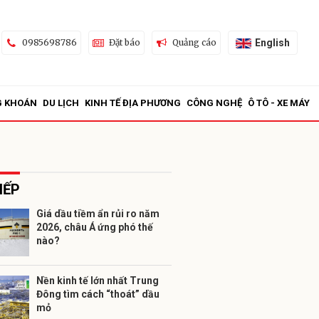
English
0985698786
Đặt báo
Quảng cáo
G KHOÁN
DU LỊCH
KINH TẾ ĐỊA PHƯƠNG
CÔNG NGHỆ
Ô TÔ - XE MÁY
IẾP
Giá dầu tiềm ẩn rủi ro năm
2026, châu Á ứng phó thế
ửi
nào?
Nền kinh tế lớn nhất Trung
Đông tìm cách “thoát” dầu
mỏ