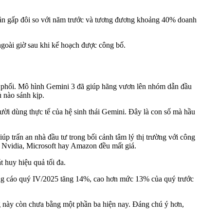
gần gấp đôi so với năm trước và tương đương khoảng 40% doanh
ngoài giờ sau khi kế hoạch được công bố.
ân phối. Mô hình Gemini 3 đã giúp hãng vươn lên nhóm dẫn đầu
 nào sánh kịp.
ời dùng thực tế của hệ sinh thái Gemini. Đây là con số mà hầu
p trấn an nhà đầu tư trong bối cảnh tâm lý thị trường với công
ư Nvidia, Microsoft hay Amazon đều mất giá.
 huy hiệu quả tối đa.
ảng cáo quý IV/2025 tăng 14%, cao hơn mức 13% của quý trước
 này còn chưa bằng một phần ba hiện nay. Đáng chú ý hơn,