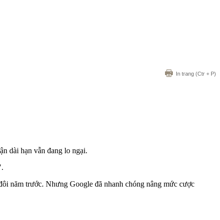
In trang
(Ctr + P)
ận dài hạn vẫn đang lo ngại.
".
ấp đôi năm trước. Nhưng Google đã nhanh chóng nâng mức cược