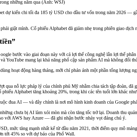
 trong những năm qua (Ảnh: WSJ)
et dự kiến chi tối đa 185 tỷ USD cho đầu tư vốn trong năm 2026 — 
 phải giật mình. Cổ phiếu Alphabet đã giảm nhẹ trong phiên giao dịch 
tiền”
ogle bước vào giai đoạn này với cả lợi thế công nghệ lẫn lợi thế ph
id và YouTube mang lại khả năng phổ cập sản phẩm AI mà không đối thủ
dùng hoạt động hàng tháng, mới chỉ phản ánh một phần tổng lượng ngư
 qua nỗ lực pháp lý của chính phủ Mỹ nhằm chia tách tập đoàn, đã giú
 phiếu Alphabet tăng khoảng 20%, trong khi các tên tuổi lớn khác nh
o cuộc đua AI — và đây chính là nơi mô hình kinh doanh của Google phát
những chưa bị AI làm xói mòn mà còn tăng tốc trở lại. Doanh thu qu
 so với AWS hay Azure — đã ghi nhận bước nhảy vọt đáng chú ý.
USD, mức tăng mạnh nhất kể từ đầu năm 2021, thời điểm quy mô mảng
ơn tới 45% so với dự báo của Phố Wall.