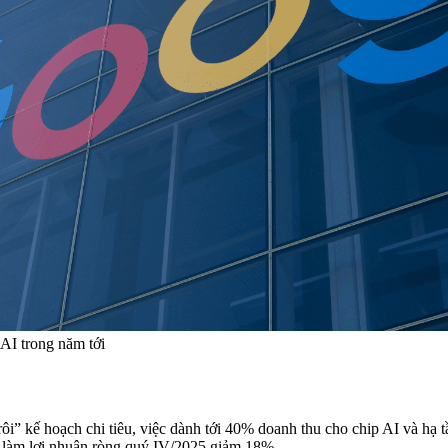
AI trong năm tới
rôi” kế hoạch chi tiêu, việc dành tới 40% doanh thu cho chip AI và hạ
ã làm lợi nhuận ròng quý IV/2025 giảm 18%.