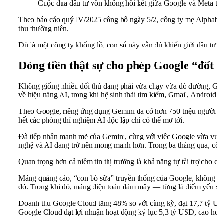
Cuộc đua đầu tư vốn không hồi kết giữa Google và Meta
Theo báo cáo quý IV/2025 công bố ngày 5/2, công ty mẹ Alphab
thu thường niên.
Dù là một công ty khổng lồ, con số này vẫn đủ khiến giới đầu tư
Dòng tiền thật sự cho phép Google “đốt 
Không giống nhiều đối thủ đang phải vừa chạy vừa dò đường, Go
về hiệu năng AI, trong khi hệ sinh thái tìm kiếm, Gmail, Andro
Theo Google, riêng ứng dụng Gemini đã có hơn 750 triệu người 
hết các phòng thí nghiệm AI độc lập chỉ có thể mơ tới.
Đà tiếp nhận mạnh mẽ của Gemini, cùng với việc Google vừa vượt
nghệ và AI đang trở nên mong manh hơn. Trong ba tháng qua, cổ
Quan trọng hơn cả niềm tin thị trường là khả năng tự tài trợ ch
Mảng quảng cáo, “con bò sữa” truyền thống của Google, không 
đó. Trong khi đó, mảng điện toán đám mây — từng là điểm yếu
Doanh thu Google Cloud tăng 48% so với cùng kỳ, đạt 17,7 tỷ 
Google Cloud đạt lợi nhuận hoạt động kỷ lục 5,3 tỷ USD, cao h