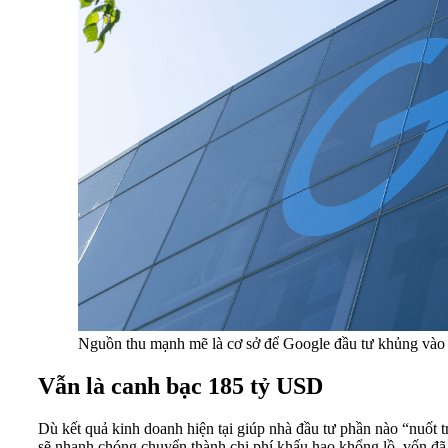
Nguồn thu mạnh mẽ là cơ sở để Google đầu tư khủng vào 
Vẫn là canh bạc 185 tỷ USD
Dù kết quả kinh doanh hiện tại giúp nhà đầu tư phần nào “nuốt t
sẽ nhanh chóng chuyển thành chi phí khấu hao khổng lồ, vốn đ