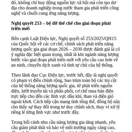
đó, không chỉ huy động nguồn lực xã hội mà còn tạo dư
địa cho doanh nghiệp trong nước tham gia phát triển công
nghệ và chuỗi cung ứng năng lượng.
Nghị quyết 253 – bệ đỡ thể chế cho giai đoạn phát
triển mới
Bên cạnh Luật Điện lực, Nghị quyết số 253/2025/QH15
của Quốc hội về các cơ chế, chính sách phát triển năng
lượng quốc gia giai đoạn 2026 – 2030 được đánh giá là có
ý nghĩa đặc biệt quan trọng, nhất là khi ngành năng lượng
bước vào giai đoạn phát triển mới với yêu cầu cao hơn về
an ninh, chuyển dịch xanh và tính tự chủ của hệ thống.
Theo lãnh đạo Cục Điện lực, trước hết, đây là nghị quyết
có phạm vi điều chỉnh rộng, bao trùm toàn bộ các trụ cột
của hệ thống năng lượng quốc gia, từ phát triển nguồn
điện, lưới truyền tải và phân phối, cơ chế mua bán điện
trực tiếp cho đến các lĩnh vực dầu khí, than và điện gió
ngoài khơi. Cách tiếp cận mang tính tổng thể, đồng bộ này
cho thấy sự thay đổi trong tư duy chính sách, thay vì xử lý
riêng lẻ từng lĩnh vực như trước đây.
Trong bối cảnh nhu cầu năng lượng gia tăng nhanh, yêu
cầu giảm phát thải và bảo vệ môi trường ngày càng cao,