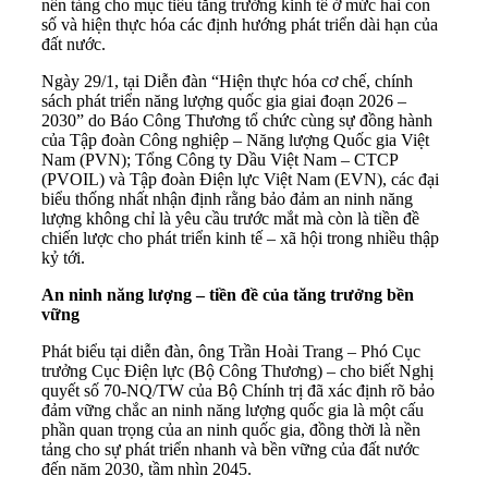
nền tảng cho mục tiêu tăng trưởng kinh tế ở mức hai con
số và hiện thực hóa các định hướng phát triển dài hạn của
đất nước.
Ngày 29/1, tại Diễn đàn “Hiện thực hóa cơ chế, chính
sách phát triển năng lượng quốc gia giai đoạn 2026 –
2030” do Báo Công Thương tổ chức cùng sự đồng hành
của Tập đoàn Công nghiệp – Năng lượng Quốc gia Việt
Nam (PVN); Tổng Công ty Dầu Việt Nam – CTCP
(PVOIL) và Tập đoàn Điện lực Việt Nam (EVN), các đại
biểu thống nhất nhận định rằng bảo đảm an ninh năng
lượng không chỉ là yêu cầu trước mắt mà còn là tiền đề
chiến lược cho phát triển kinh tế – xã hội trong nhiều thập
kỷ tới.
An ninh năng lượng – tiền đề của tăng trưởng bền
vững
Phát biểu tại diễn đàn, ông Trần Hoài Trang – Phó Cục
trưởng Cục Điện lực (Bộ Công Thương) – cho biết Nghị
quyết số 70-NQ/TW của Bộ Chính trị đã xác định rõ bảo
đảm vững chắc an ninh năng lượng quốc gia là một cấu
phần quan trọng của an ninh quốc gia, đồng thời là nền
tảng cho sự phát triển nhanh và bền vững của đất nước
đến năm 2030, tầm nhìn 2045.