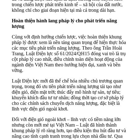
trong chiến lược phát triển kinh tế – xã hội của đất nước,
không chỉ cho giai đoạn hiện tại mà cả trong dài hạn.
Hoàn thiện hành lang pháp lý cho phát triển năng
lượng
Cùng với định hướng chiến lược, việc hoàn thiện khung
pháp lý được xem là nền tảng quan trọng để hiện thực hóa
các mục tiêu phát triển năng lượng. Theo ông Trần Hoài
Trang, Luật Điện lực số 61/2024/QH15 đóng vai trò là trụ
cột pháp lý cao nhất, điều chỉnh toàn diện hoạt động của
ngành điện Việt Nam theo hướng hiện đại, xanh và bền
vững.
Luật Điện lực mới đã thể chế hóa nhiều chủ trương quan
trọng, trong đó ưu tiên phát triển năng lượng tái tạo như
điện gió, điện mặt trời; thúc đẩy mô hình tự sản, tự tiêu;
khuyến khích đầu tư tư nhân; đồng thời tạo cơ sở pháp lý
cho các chính sách chuyển dịch năng lượng, đặc biệt là
lĩnh vực điện gió ngoài khơi.
Đối với điện gió ngoài khơi – lĩnh vực có tiềm năng lớn
nhưng còn mới mẻ tại Việt Nam – Luật đã hình thành
khung pháp lý rõ ràng hơn, tạo điều kiện thu hút đầu tư và
nâng cao tính cạnh tranh trong lựa chọn nhà đầu tư. Qua