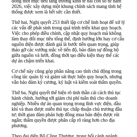
đồng thời mục tiêu tăng trưởng kinh tế hai con số từ năm
2026, việc xây dựng một khung chính sách mang tính hệ
thống được xem là hết sức cần thiết.
Thứ hai, Nghị quyết 253 thiết lập cơ chế linh hoạt để xử lý
các vấn đề phát sinh trong quá trình triển khai quy hoạch.
Việc cho phép điều chỉnh, cập nhật quy hoạch mà không
làm thay đổi mục tiêu tổng thể, định hướng lớn hay cơ cấu
nguồn điện được đánh giá là bước tiến quan trọng, giúp
tháo gỡ các vướng mắc về tiến độ, bảo đảm sự đồng bộ
giữa nguồn và lưới, đồng thời tạo điều kiện thay thế các
dự án chậm triển khai.
Cơ chế này cũng góp phần nâng cao tính chủ động trong
công tác quản lý và giám sát thực hiện quy hoạch, nhưng
vẫn bảo đảm kỷ cương, kỷ luật và kiểm soát thẩm quyền.
Thứ ba, Nghị quyết thể hiện rõ tinh thần cải cách thủ tục
hành chính, hướng tới giảm chi phí tuân thủ cho doanh
nghiệp. Nhiều dự án quan trọng trong lĩnh vực điện, dầu
khí và than được miễn thủ tục chấp thuận chủ trương đầu
tư; thời gian đàm phán hợp đồng mua bán điện được rút
ngắn; thẩm quyền được phân cấp rõ ràng hơn cho địa
phương.
Theo đại diện Bộ Công Thương, trong bối cảnh ngành