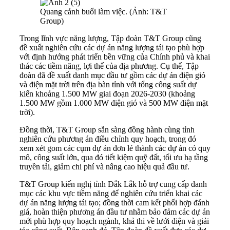
Quang cảnh buổi làm việc. (Ảnh: T&T
Group)
Trong lĩnh vực năng lượng, Tập đoàn T&T Group cũng
đề xuất nghiên cứu các dự án năng lượng tái tạo phù hợp
với định hướng phát triển bền vững của Chính phủ và khai
thác các tiềm năng, lợi thế của địa phương. Cụ thể, Tập
đoàn đã đề xuất danh mục đầu tư gồm các dự án điện gió
và điện mặt trời trên địa bàn tỉnh với tổng công suất dự
kiến khoảng 1.500 MW giai đoạn 2026-2030 (khoảng
1.500 MW gồm 1.000 MW điện gió và 500 MW điện mặt
trời).
Đồng thời, T&T Group sẵn sàng đồng hành cùng tỉnh
nghiên cứu phương án điều chỉnh quy hoạch, trong đó
xem xét gom các cụm dự án đơn lẻ thành các dự án có quy
mô, công suất lớn, qua đó tiết kiệm quỹ đất, tối ưu hạ tầng
truyền tải, giảm chi phí và nâng cao hiệu quả đầu tư.
T&T Group kiến nghị tỉnh Đắk Lắk hỗ trợ cung cấp danh
mục các khu vực tiềm năng để nghiên cứu triển khai các
dự án năng lượng tái tạo; đồng thời cam kết phối hợp đánh
giá, hoàn thiện phương án đầu tư nhằm bảo đảm các dự án
mới phù hợp quy hoạch ngành, khả thi về lưới điện và giải