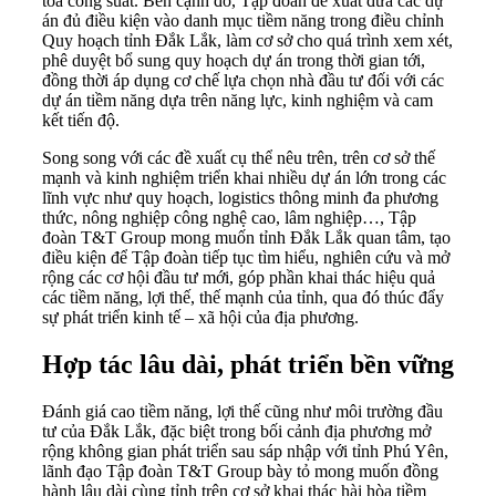
tỏa công suất. Bên cạnh đó, Tập đoàn đề xuất đưa các dự
án đủ điều kiện vào danh mục tiềm năng trong điều chỉnh
Quy hoạch tỉnh Đắk Lắk, làm cơ sở cho quá trình xem xét,
phê duyệt bổ sung quy hoạch dự án trong thời gian tới,
đồng thời áp dụng cơ chế lựa chọn nhà đầu tư đối với các
dự án tiềm năng dựa trên năng lực, kinh nghiệm và cam
kết tiến độ.
Song song với các đề xuất cụ thể nêu trên, trên cơ sở thế
mạnh và kinh nghiệm triển khai nhiều dự án lớn trong các
lĩnh vực như quy hoạch, logistics thông minh đa phương
thức, nông nghiệp công nghệ cao, lâm nghiệp…, Tập
đoàn T&T Group mong muốn tỉnh Đắk Lắk quan tâm, tạo
điều kiện để Tập đoàn tiếp tục tìm hiểu, nghiên cứu và mở
rộng các cơ hội đầu tư mới, góp phần khai thác hiệu quả
các tiềm năng, lợi thế, thế mạnh của tỉnh, qua đó thúc đẩy
sự phát triển kinh tế – xã hội của địa phương.
Hợp tác lâu dài, phát triển bền vững
Đánh giá cao tiềm năng, lợi thế cũng như môi trường đầu
tư của Đắk Lắk, đặc biệt trong bối cảnh địa phương mở
rộng không gian phát triển sau sáp nhập với tỉnh Phú Yên,
lãnh đạo Tập đoàn T&T Group bày tỏ mong muốn đồng
hành lâu dài cùng tỉnh trên cơ sở khai thác hài hòa tiềm