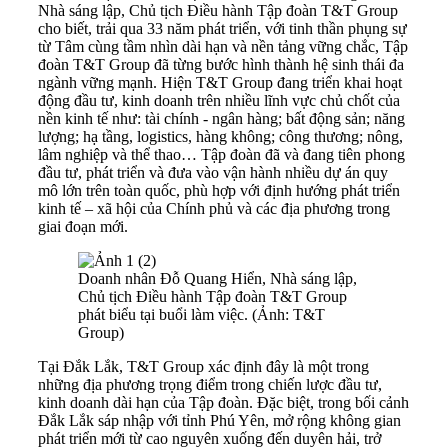
Nhà sáng lập, Chủ tịch Điều hành Tập đoàn T&T Group
cho biết, trải qua 33 năm phát triển, với tinh thần phụng sự
từ Tâm cùng tầm nhìn dài hạn và nền tảng vững chắc, Tập
đoàn T&T Group đã từng bước hình thành hệ sinh thái đa
ngành vững mạnh. Hiện T&T Group đang triển khai hoạt
động đầu tư, kinh doanh trên nhiều lĩnh vực chủ chốt của
nền kinh tế như: tài chính - ngân hàng; bất động sản; năng
lượng; hạ tầng, logistics, hàng không; công thương; nông,
lâm nghiệp và thể thao… Tập đoàn đã và đang tiên phong
đầu tư, phát triển và đưa vào vận hành nhiều dự án quy
mô lớn trên toàn quốc, phù hợp với định hướng phát triển
kinh tế – xã hội của Chính phủ và các địa phương trong
giai đoạn mới.
Doanh nhân Đỗ Quang Hiển, Nhà sáng lập,
Chủ tịch Điều hành Tập đoàn T&T Group
phát biểu tại buổi làm việc. (Ảnh: T&T
Group)
Tại Đắk Lắk, T&T Group xác định đây là một trong
những địa phương trọng điểm trong chiến lược đầu tư,
kinh doanh dài hạn của Tập đoàn. Đặc biệt, trong bối cảnh
Đắk Lắk sáp nhập với tỉnh Phú Yên, mở rộng không gian
phát triển mới từ cao nguyên xuống đến duyên hải, trở