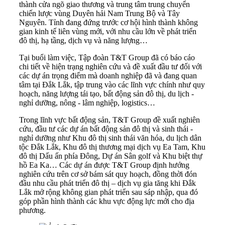
thành cửa ngõ giao thương và trung tâm trung chuyển
chiến lược vùng Duyên hải Nam Trung Bộ và Tây
Nguyên. Tỉnh đang đứng trước cơ hội hình thành không
gian kinh tế liên vùng mới, với nhu cầu lớn về phát triển
đô thị, hạ tầng, dịch vụ và năng lượng…
Tại buổi làm việc, Tập đoàn T&T Group đã có báo cáo
chi tiết về hiện trạng nghiên cứu và đề xuất đầu tư đối với
các dự án trọng điểm mà doanh nghiệp đã và đang quan
tâm tại Đắk Lắk, tập trung vào các lĩnh vực chính như quy
hoạch, năng lượng tái tạo, bất động sản đô thị, du lịch -
nghỉ dưỡng, nông - lâm nghiệp, logistics…
Trong lĩnh vực bất động sản, T&T Group đề xuất nghiên
cứu, đầu tư các dự án bất động sản đô thị và sinh thái -
nghỉ dưỡng như Khu đô thị sinh thái văn hóa, du lịch dân
tộc Đắk Lắk, Khu đô thị thương mại dịch vụ Ea Tam, Khu
đô thị Dấu ấn phía Đông, Dự án Sân golf và Khu biệt thự
hồ Ea Ka… Các dự án được T&T Group định hướng
nghiên cứu trên cơ sở bám sát quy hoạch, đồng thời đón
đầu nhu cầu phát triển đô thị – dịch vụ gia tăng khi Đắk
Lắk mở rộng không gian phát triển sau sáp nhập, qua đó
góp phần hình thành các khu vực động lực mới cho địa
phương.