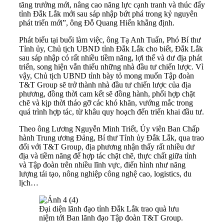
tăng trưởng mới, nâng cao năng lực cạnh tranh và thúc đẩy
tỉnh Đắk Lắk mới sau sáp nhập bứt phá trong kỷ nguyên
phát triển mới”, ông Đỗ Quang Hiển khẳng định.
Phát biểu tại buổi làm việc, ông Tạ Anh Tuấn, Phó Bí thư
Tỉnh ủy, Chủ tịch UBND tỉnh Đắk Lắk cho biết, Đắk Lắk
sau sáp nhập có rất nhiều tiềm năng, lợi thế và dư địa phát
triển, song hiện vẫn thiếu những nhà đầu tư chiến lược. Vì
vậy, Chủ tịch UBND tỉnh bày tỏ mong muốn Tập đoàn
T&T Group sẽ trở thành nhà đầu tư chiến lược của địa
phương, đồng thời cam kết sẽ đồng hành, phối hợp chặt
chẽ và kịp thời tháo gỡ các khó khăn, vướng mắc trong
quá trình hợp tác, từ khâu quy hoạch đến triển khai đầu tư.
Theo ông Lương Nguyễn Minh Triết, Ủy viên Ban Chấp
hành Trung ương Đảng, Bí thư Tỉnh ủy Đắk Lắk, qua trao
đổi với T&T Group, địa phương nhận thấy rất nhiều dư
địa và tiềm năng để hợp tác chặt chẽ, thực chất giữa tỉnh
và Tập đoàn trên nhiều lĩnh vực, điển hình như năng
lượng tái tạo, nông nghiệp công nghệ cao, logistics, du
lịch…
Đại diện lãnh đạo tỉnh Đắk Lắk trao quà lưu
niệm tới Ban lãnh đạo Tập đoàn T&T Group.