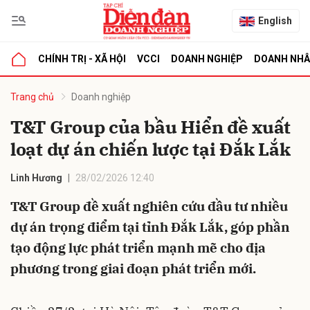
English
CHÍNH TRỊ - XÃ HỘI
VCCI
DOANH NGHIỆP
DOANH NH
bình luận
Trang chủ
Doanh nghiệp
T&T Group của bầu Hiển đề xuất
loạt dự án chiến lược tại Đắk Lắk
Linh Hương
28/02/2026 12:40
T&T Group đề xuất nghiên cứu đầu tư nhiều
dự án trọng điểm tại tỉnh Đắk Lắk, góp phần
Hủy
G
tạo động lực phát triển mạnh mẽ cho địa
phương trong giai đoạn phát triển mới.