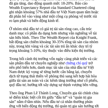
đã gia tăng, dao động quanh mức 18-20%. Báo cáo
Wealth Expectancy Report của Standard Chartered cũng
ghi nhận khoảng 57% nhà đầu tư Việt Nam quan tâm hoặc
đã phân bổ vào vàng như một công cụ phòng vệ trước rủi
ro lạm phát và biến động kinh tế.
Ở nhóm nhà đầu tư có giá trị tài sản ròng cao, cấu trúc
danh mục có phần đa dạng hơn nhưng vẫn nghiêng về tài
sản hữu hình. Theo The Wealth Report của Knight Frank,
bất động sản chiếm khoảng 30-35% tổng tài sản của nhóm
này, trong khi vàng và các tài sản trú ẩn khác duy trì tỷ
trọng khoảng 5-10%, tùy thuộc vào điều kiện thị trường.
Trong bối cảnh thị trường vốn ngày càng phát triển và các
sản phẩm đầu tư chuyên nghiệp như
chứng chỉ quỹ
trở
nên phổ biến hơn, danh mục tài sản của nhà đầu tư Việt
Nam được kỳ vọng sẽ từng bước cân bằng lại, chuyển
dịch từ trạng thái thiên về phòng thủ sang kết hợp hài hòa
giữa tài sản an toàn và các kênh tăng trưởng như cổ phiếu,
quỹ đầu tư, hướng tới xây dựng sự thịnh vượng bền vững.
Theo ông Phan Lê Thành Long, Chuyên gia tài chính chia
sẻ điểm khác biệt cốt lõi giữa “đầu tư” và “quản trị gia
sản” nằm ở tầm nhìn. Nếu đầu tư cá nhân thường phản
ứng với biến động thị trường, thì quản trị gia sản hướng tới