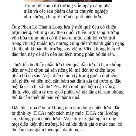
Trong bối cảnh thị trường vốn ngày càng phát
triển và các sản phẩm đầu tư chuyên nghiệp
như chứng chỉ quỹ trở nên phổ biến hơn,
Ông Phan Lê Thành Long lưu ý mỗi quỹ đều có chiến
lược riêng. Những quỹ theo đuổi chiến lược tăng trưởng
vốn hóa trung bình có thể tạo ra mức sinh lời vượt trội
trong chu kỳ thuận lợi, nhưng cũng dễ trở thành gánh nặng
khi thanh khoản thị trường suy giảm. Việc không hiểu rõ
đặc tính này dễ dẫn đến sai lệch trong phân bổ tài sản.
Thực tế cho thấy phần lớn hiệu quả đầu tư dài hạn không
đến từ việc chọn tài sản riêng lẻ, mà đến từ chiến lược
phân bổ tài sản. Việc điều chỉnh tỷ trọng giữa cổ phiếu,
trái phiếu và tiền mặt cần bám sát định giá thị trường, đặc
biệt là các chỉ số như P/E. Khi định giá tiệm cận vùng
đỉnh, việc giảm tỷ trọng cổ phiếu và gia tăng tài sản phòng
thủ là cần thiết để bảo vệ thành quả.
Đặc biệt, nhà đầu tư không nên lạm dụng chiến lược đầu
tư định kỳ (DCA) một cách máy móc. DCA chỉ là công
cụ, không phải chiến lược. Việc duy trì giải ngân trong
mọi điều kiện thị trường, kể cả khi định giá ở mức cao, có
thể làm suy giảm hiệu quả danh mục.