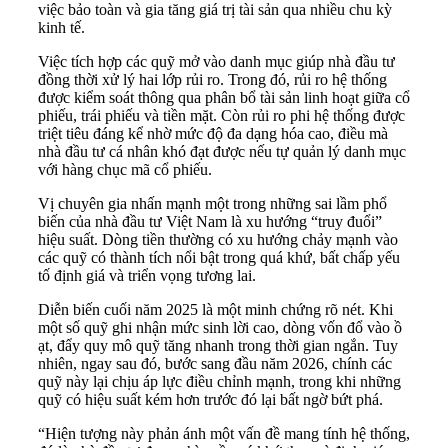
việc bảo toàn và gia tăng giá trị tài sản qua nhiều chu kỳ
kinh tế.
Việc tích hợp các quỹ mở vào danh mục giúp nhà đầu tư
đồng thời xử lý hai lớp rủi ro. Trong đó, rủi ro hệ thống
được kiểm soát thông qua phân bổ tài sản linh hoạt giữa cổ
phiếu, trái phiếu và tiền mặt. Còn rủi ro phi hệ thống được
triệt tiêu đáng kể nhờ mức độ đa dạng hóa cao, điều mà
nhà đầu tư cá nhân khó đạt được nếu tự quản lý danh mục
với hàng chục mã cổ phiếu.
Vị chuyên gia nhấn mạnh một trong những sai lầm phổ
biến của nhà đầu tư Việt Nam là xu hướng “truy đuổi”
hiệu suất. Dòng tiền thường có xu hướng chảy mạnh vào
các quỹ có thành tích nổi bật trong quá khứ, bất chấp yếu
tố định giá và triển vọng tương lai.
Diễn biến cuối năm 2025 là một minh chứng rõ nét. Khi
một số quỹ ghi nhận mức sinh lời cao, dòng vốn đổ vào ồ
ạt, đẩy quy mô quỹ tăng nhanh trong thời gian ngắn. Tuy
nhiên, ngay sau đó, bước sang đầu năm 2026, chính các
quỹ này lại chịu áp lực điều chỉnh mạnh, trong khi những
quỹ có hiệu suất kém hơn trước đó lại bất ngờ bứt phá.
“Hiện tượng này phản ánh một vấn đề mang tính hệ thống,