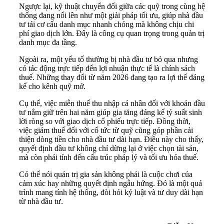
Ngược lại, kỹ thuật chuyển đổi giữa các quỹ trong cùng hệ
thống đang nổi lên như một giải pháp tối ưu, giúp nhà đầu
tư tái cơ cấu danh mục nhanh chóng mà không chịu chi
phí giao dịch lớn. Đây là công cụ quan trọng trong quản trị
danh mục đa tầng.
Ngoài ra, một yếu tố thường bị nhà đầu tư bỏ qua nhưng
có tác động trực tiếp đến lợi nhuận thực tế là chính sách
thuế. Những thay đổi từ năm 2026 đang tạo ra lợi thế đáng
kể cho kênh quỹ mở.
Cụ thể, việc miễn thuế thu nhập cá nhân đối với khoản đầu
tư nắm giữ trên hai năm giúp gia tăng đáng kể tỷ suất sinh
lời ròng so với giao dịch cổ phiếu trực tiếp. Đồng thời,
việc giảm thuế đối với cổ tức từ quỹ cũng góp phần cải
thiện dòng tiền cho nhà đầu tư dài hạn. Điều này cho thấy,
quyết định đầu tư không chỉ dừng lại ở việc chọn tài sản,
mà còn phải tính đến cấu trúc pháp lý và tối ưu hóa thuế.
Có thể nói quản trị gia sản không phải là cuộc chơi của
cảm xúc hay những quyết định ngẫu hứng. Đó là một quá
trình mang tính hệ thống, đòi hỏi kỷ luật và tư duy dài hạn
từ nhà đầu tư.