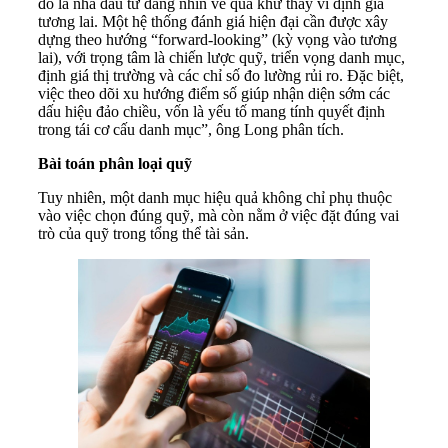
đó là nhà đầu tư đang nhìn về quá khứ thay vì định giá
tương lai. Một hệ thống đánh giá hiện đại cần được xây
dựng theo hướng “forward-looking” (kỳ vọng vào tương
lai), với trọng tâm là chiến lược quỹ, triển vọng danh mục,
định giá thị trường và các chỉ số đo lường rủi ro. Đặc biệt,
việc theo dõi xu hướng điểm số giúp nhận diện sớm các
dấu hiệu đảo chiều, vốn là yếu tố mang tính quyết định
trong tái cơ cấu danh mục”, ông Long phân tích.
Bài
toán p
hân loại quỹ
Tuy nhiên, một danh mục hiệu quả không chỉ phụ thuộc
vào việc chọn đúng quỹ, mà còn nằm ở việc đặt đúng vai
trò của quỹ trong tổng thể tài sản.