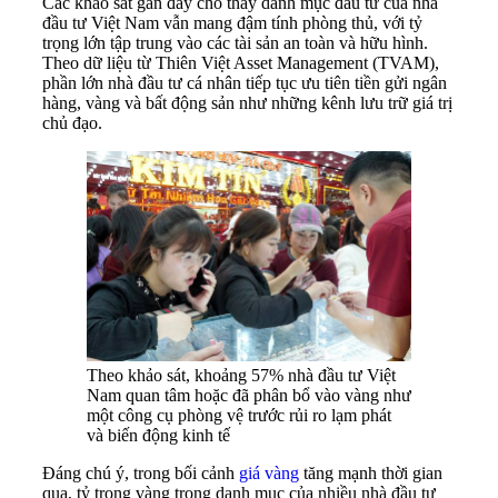
Các khảo sát gần đây cho thấy danh mục đầu tư của nhà
đầu tư Việt Nam vẫn mang đậm tính phòng thủ, với tỷ
trọng lớn tập trung vào các tài sản an toàn và hữu hình.
Theo dữ liệu từ Thiên Việt Asset Management (TVAM),
phần lớn nhà đầu tư cá nhân tiếp tục ưu tiên tiền gửi ngân
hàng, vàng và bất động sản như những kênh lưu trữ giá trị
chủ đạo.
Theo khảo sát, khoảng 57% nhà đầu tư Việt
Nam quan tâm hoặc đã phân bổ vào vàng như
một công cụ phòng vệ trước rủi ro lạm phát
và biến động kinh tế
Đáng chú ý, trong bối cảnh
giá vàng
tăng mạnh thời gian
qua, tỷ trọng vàng trong danh mục của nhiều nhà đầu tư