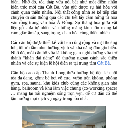
biển. Nhờ đó, tòa tháp vừa nổi bật như một điểm nhấn
kiến trúc mới của Cát Bà, vừa giữ được sự hài hòa với
cảnh quan thiên nhiên. Nội thất công trình sẽ kể tiếp câu
chuyện di sản thông qua các chi tiết lấy cảm hứng từ hoa
văn rồng trong văn hóa Á Đông. Sự thăng hoa giữa vật
liệu gỗ - đá tự nhiên và những mảng kính lớn mang lại
cảm giác ấm áp, sang trọng, chan hòa cùng thiên nhiên.
Các căn hộ được thiết kế với ban công rộng và mặt thoáng
lớn, tối ưu tầm nhìn hướng vịnh và khả năng đón gió biển.
Nhờ đó, mỗi căn hộ vừa là không gian nghỉ dưỡng vừa trở
thành “khán đài riêng” để thưởng ngoạn cảnh sắc thiên
nhiên và các sự kiện lễ hội diễn ra tại trung tâm
Cát Bà
.
Căn hộ cao cấp Thanh Long thừa hưởng hệ tiện ích nội
tòa đa dạng, gồm: bể bơi vô cực, vườn trên không, phòng
gym, spa, sauna, khu kids club cùng các không gian nhà
hàng, ballroom và khu làm việc chung (co-working space)
… mang lại trải nghiệm sống trọn vẹn, để cư dân có thể
tận hưởng mọi dịch vụ ngay trong tòa nhà.