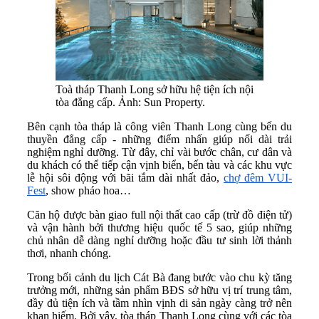
Toà tháp Thanh Long sở hữu hệ tiện ích nội
tòa đẳng cấp. Ảnh: Sun Property.
Bên cạnh tòa tháp là công viên Thanh Long cùng bến du
thuyền đẳng cấp - những điểm nhấn giúp nối dài trải
nghiệm nghỉ dưỡng. Từ đây, chỉ vài bước chân, cư dân và
du khách có thể tiếp cận vịnh biển, bến tàu và các khu vực
lễ hội sôi động với bãi tắm dài nhất đảo,
chợ đêm VUI-
Fest
, show pháo hoa…
Căn hộ được bàn giao full nội thất cao cấp (trừ đồ điện tử)
và vận hành bởi thương hiệu quốc tế 5 sao, giúp những
chủ nhân dễ dàng nghỉ dưỡng hoặc đầu tư sinh lời thảnh
thơi, nhanh chóng.
Trong bối cảnh du lịch Cát Bà đang bước vào chu kỳ tăng
trưởng mới, những sản phẩm BĐS sở hữu vị trí trung tâm,
đầy đủ tiện ích và tầm nhìn vịnh di sản ngày càng trở nên
khan hiếm. Bởi vậy, tòa tháp Thanh Long cùng với các tòa