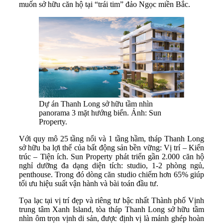
muốn sở hữu căn hộ tại “trái tim” đảo Ngọc miền Bắc.
Dự án Thanh Long sở hữu tầm nhìn
panorama 3 mặt hướng biển. Ảnh: Sun
Property.
Với quy mô 25 tầng nổi và 1 tầng hầm, tháp Thanh Long
sở hữu ba lợi thế của bất động sản bền vững: Vị trí – Kiến
trúc – Tiện ích. Sun Property phát triển gần 2.000 căn hộ
nghỉ dưỡng đa dạng diện tích: studio, 1-2 phòng ngủ,
penthouse. Trong đó dòng căn studio chiếm hơn 65% giúp
tối ưu hiệu suất vận hành và bài toán đầu tư.
Tọa lạc tại vị trí đẹp và riêng tư bậc nhất Thành phố Vịnh
trung tâm Xanh Island, tòa tháp Thanh Long sở hữu tầm
nhìn ôm trọn vịnh di sản, được định vị là mảnh ghép hoàn