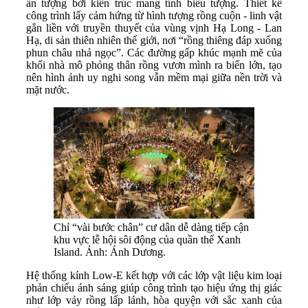
ấn tượng bởi kiến trúc mang tính biểu tượng. Thiết kế
công trình lấy cảm hứng từ hình tượng rồng cuộn - linh vật
gắn liền với truyền thuyết của vùng vịnh Hạ Long - Lan
Hạ, di sản thiên nhiên thế giới, nơi “rồng thiêng đáp xuống
phun châu nhả ngọc”. Các đường gấp khúc mạnh mẽ của
khối nhà mô phỏng thân rồng vươn mình ra biển lớn, tạo
nên hình ảnh uy nghi song vẫn mềm mại giữa nền trời và
mặt nước.
Chỉ “vài bước chân” cư dân dễ dàng tiếp cận
khu vực lễ hội sôi động của quần thể Xanh
Island. Ảnh: Ánh Dương.
Hệ thống kính Low-E kết hợp với các lớp vật liệu kim loại
phản chiếu ánh sáng giúp công trình tạo hiệu ứng thị giác
như lớp vảy rồng lấp lánh, hòa quyện với sắc xanh của