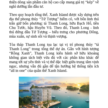
thiện dòng sản phẩm căn hộ cao cấp mang giá trị “kép” về
nghỉ dưỡng lẫn đầu tư.
Theo quy hoạch tổng thể, Xanh Island được xây dựng trên
địa thế phong thủy “Tứ Tượng” hiếm có, với bốn linh thú
trấn giữ bốn phương: tả Thanh Long, hữu Bạch Hổ, tiền
Chu Tước, hậu Huyền Vũ. Theo đó, Thanh Long - linh
thú đứng đầu Tứ Tượng – biểu trưng cho phương Đông,
mùa xuân, sự sinh sôi và thịnh vượng.
Tòa tháp Thanh Long tọa lạc tại vị trí phong thủy “tả
Thanh Long” trong tổng thể dự án. Gắn với hình tượng
“Rồng Xanh”, Thanh Long kiêu hãnh sở hữu khoảng
không gian tách biệt vừa đủ với các phân khu khác để
mang tới sự yên tĩnh và vị thế đặc biệt giữa trung tâm vịnh
ngọc, nhưng vẫn đủ gần để tận hưởng hệ thống tiện ích
“all in one” của quần thể Xanh Island.