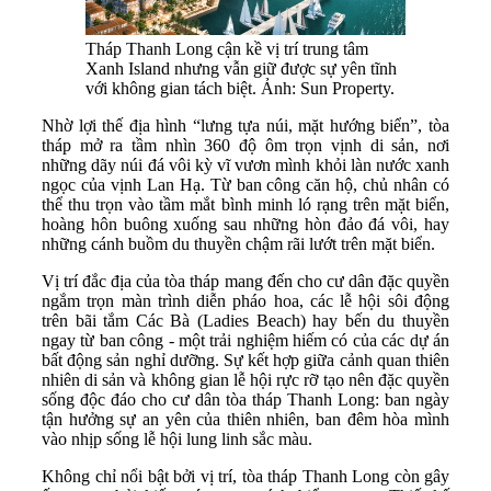
Tháp Thanh Long cận kề vị trí trung tâm
Xanh Island nhưng vẫn giữ được sự yên tĩnh
với không gian tách biệt. Ảnh: Sun Property.
Nhờ lợi thế địa hình “lưng tựa núi, mặt hướng biển”, tòa
tháp mở ra tầm nhìn 360 độ ôm trọn vịnh di sản, nơi
những dãy núi đá vôi kỳ vĩ vươn mình khỏi làn nước xanh
ngọc của vịnh Lan Hạ. Từ ban công căn hộ, chủ nhân có
thể thu trọn vào tầm mắt bình minh ló rạng trên mặt biển,
hoàng hôn buông xuống sau những hòn đảo đá vôi, hay
những cánh buồm du thuyền chậm rãi lướt trên mặt biển.
Vị trí đắc địa của tòa tháp mang đến cho cư dân đặc quyền
ngắm trọn màn trình diễn pháo hoa, các lễ hội sôi động
trên bãi tắm Các Bà (Ladies Beach) hay bến du thuyền
ngay từ ban công - một trải nghiệm hiếm có của các dự án
bất động sản nghỉ dưỡng. Sự kết hợp giữa cảnh quan thiên
nhiên di sản và không gian lễ hội rực rỡ tạo nên đặc quyền
sống độc đáo cho cư dân tòa tháp Thanh Long: ban ngày
tận hưởng sự an yên của thiên nhiên, ban đêm hòa mình
vào nhịp sống lễ hội lung linh sắc màu.
Không chỉ nổi bật bởi vị trí, tòa tháp Thanh Long còn gây