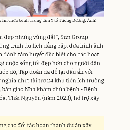
khám chữa bệnh Trung tâm Y tế Tương Dương. Ảnh:
m đẹp những vùng đất”, Sun Group
ông trình du lịch đẳng cấp, đưa hình ảnh
òn dành tâm huyết đặc biệt cho các hoạt
lại cuộc sống tốt đẹp hơn cho người dân
ớc đó, Tập đoàn đã để lại dấu ấn với
 nghĩa như: tài trợ 24 khu tiện ích trường
), bàn giao Nhà khám chữa bệnh - Bệnh
a, Thái Nguyên (năm 2023), hỗ trợ xây
ng các đối tác hoàn thành dự án xây