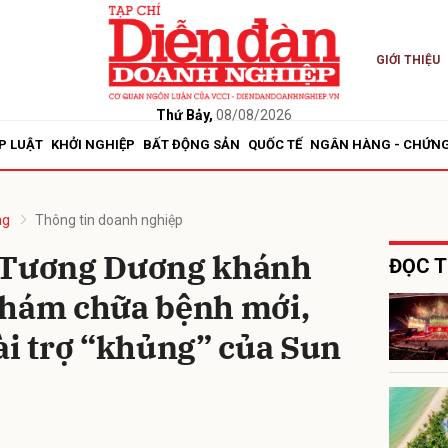
GIỚI THIỆU
bình luận
Thứ Bảy,
08/08/2026
P LUẬT
KHỞI NGHIỆP
BẤT ĐỘNG SẢN
QUỐC TẾ
NGÂN HÀNG - CHỨN
ng
Thông tin doanh nghiệp
ế Tương Dương khánh
ĐỌC T
khám chữa bệnh mới,
Hủy
G
ài trợ “khủng” của Sun