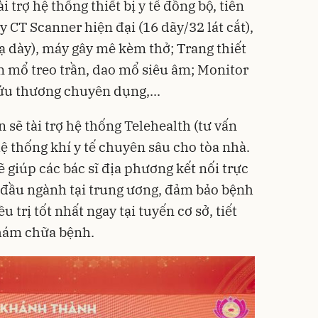
ài trợ hệ thống thiết bị y tế đồng bộ, tiên
 CT Scanner hiện đại (16 dãy/32 lát cắt),
dạ dày), máy gây mê kèm thở; Trang thiết
 mổ treo trần, dao mổ siêu âm; Monitor
ứu thương chuyên dụng,...
 sẽ tài trợ hệ thống Telehealth (tư vấn
ệ thống khí y tế chuyên sâu cho tòa nhà.
 giúp các bác sĩ địa phương kết nối trực
a đầu ngành tại trung ương, đảm bảo bệnh
trị tốt nhất ngay tại tuyến cơ sở, tiết
khám chữa bệnh.