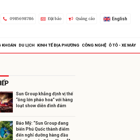
English
0985698786
Đặt báo
Quảng cáo
G KHOÁN
DU LỊCH
KINH TẾ ĐỊA PHƯƠNG
CÔNG NGHỆ
Ô TÔ - XE MÁY
IẾP
Sun Group khẳng định vị thế
“ông lớn pháo hoa” với hàng
ửi
loạt show diễn đình đám
Báo Mỹ: “Sun Group đang
biến Phú Quốc thành điểm
đến nghỉ dưỡng hàng đầu