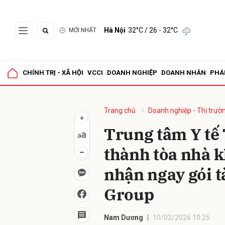
Hà Nội
32°C
/ 26 - 32°C
MỚI NHẤT
Gửi 
CHÍNH TRỊ - XÃ HỘI
VCCI
DOANH NGHIỆP
DOANH NHÂN
PHÁ
Trang chủ
Doanh nghiệp - Thị trườ
Trung tâm Y t
thành tòa nhà 
nhận ngay gói t
Group
Nam Dương
10/02/2026 10:25