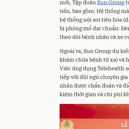
mới, Tập đoàn
Sun Group
t
tiến, bao gồm: Hệ thống máy
hệ thống nội soi tiêu hóa (
bị phòng mổ đạt chuẩn: Đèn
theo dõi bệnh nhân và xe c
Ngoài ra, Sun Group dự kiến
khám chữa bệnh từ xa) và h
Việc ứng dụng Telehealth sẽ
tiếp với đội ngũ chuyên gi
nhân được chẩn đoán và điều 
kiệm thời gian và chi phí 