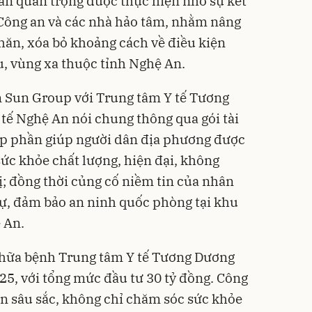
án quan trọng được thực hiện nhờ sự kết
 Công an và các nhà hảo tâm, nhằm nâng
khăn, xóa bỏ khoảng cách về điều kiện
, vùng xa thuộc tỉnh Nghệ An.
 Sun Group với Trung tâm Y tế Tương
 tế Nghệ An nói chung thông qua gói tài
góp phần giúp người dân địa phương được
sức khỏe chất lượng, hiện đại, không
; đồng thời củng cố niềm tin của nhân
 tự, đảm bảo an ninh quốc phòng tại khu
 An.
chữa bệnh Trung tâm Y tế Tương Dương
25, với tổng mức đầu tư 30 tỷ đồng. Công
n sâu sắc, không chỉ chăm sóc sức khỏe