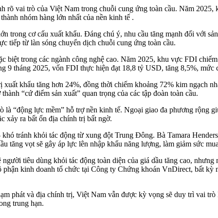
 ánh rõ vai trò của Việt Nam trong chuỗi cung ứng toàn cầu. Năm 2025, 
thành nhóm hàng lớn nhất của nền kinh tế .
ớn trong cơ cấu xuất khẩu. Đáng chú ý, nhu cầu tăng mạnh đối với sản p
ực tiếp từ làn sóng chuyển dịch chuỗi cung ứng toàn cầu.
, đặc biệt trong các ngành công nghệ cao. Năm 2025, khu vực FDI chiế
êng 9 tháng 2025, vốn FDI thực hiện đạt 18,8 tỷ USD, tăng 8,5%, mức 
trị xuất khẩu tăng hơn 24%, đồng thời chiếm khoảng 72% kim ngạch nh
thành “cứ điểm sản xuất” quan trọng của các tập đoàn toàn cầu.
rò là “động lực mềm” hỗ trợ nền kinh tế. Ngoại giao đa phương rộng gi
xảy ra bất ổn địa chính trị bất ngờ.
 - khó tránh khỏi tác động từ xung đột Trung Đông. Bà Tamara Henders
 dầu tăng vọt sẽ gây áp lực lên nhập khẩu năng lượng, làm giảm sức mu
người tiêu dùng khỏi tác động toàn diện của giá dầu tăng cao, nhưng 
 phận kinh doanh tổ chức tại Công ty Chứng khoán VnDirect, bất kỳ m
 lạm phát và địa chính trị, Việt Nam vẫn được kỳ vọng sẽ duy trì vai 
ong trung hạn.