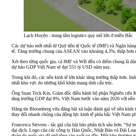
Lạch Huyện - trung tâm logistics quy mô lớn ở miền Bắc
Các dự báo mới nhất từ Quỹ tiền tệ Quốc tế (IMF) và Ngân hàng
tế. Tăng trưởng chung của ASEAN vào khoảng 4,3%, thấp hơn mứ
Xét theo từng quốc gia, cả IMF và WB đều có điểm chung là đá
dự báo GDP Việt Nam sẽ đạt 551 tỷ USD năm nay.
Trong khi đó, các nền kinh tế lớn khác tăng trưởng thấp hơn. I
nhất khu vực do những khó khăn mang tính cấu trúc.
Ông Suan Teck Kin, Giám đốc điều hành bộ phận Nghiên cứu Kin
tăng trưởng GDP đạt 8%, Việt Nam bước vào năm 2026 với nền 
Hãng tin Bloomberg vừa đăng bài xã luận đánh giá về nền kinh 
thay đổi nhanh chóng của động lực kinh tế phía bắc Việt Nam 
Francesca Stevens - tác giả của bài báo phân tích sâu hơn: “Sự
đại dịch. Logo của các công ty Hàn Quốc, Nhật Bản và Đài Loan
đoàn đa quốc gia đã mở rộng sản xuất tại đây. Một khu thương mạ