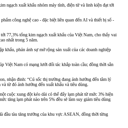
kim ngạch xuất khẩu nhóm máy tính, điện tử và linh kiện đạt tới
hẩm công nghệ cao - đặc biệt liên quan đến AI và thiết bị số -
m tới 77,3% tổng kim ngạch xuất khẩu của Việt Nam, cho thấy vai
cao nhất trong 5 năm.
ập khẩu, phản ánh sự mở rộng sản xuất của các doanh nghiệp
úp Việt Nam có mạng lưới đối tác khắp toàn cầu; đồng thời sẵn
on, nhận đinh: “Cú sốc thị trường đang ảnh hưởng đến tâm lý
a và từ đó ảnh hưởng đến xuất khẩu và tiêu dùng.
một cuộc xung đột kéo dài có thể đẩy lạm phát từ mức 3% hiện
ức tăng lạm phát nào trên 5% đều sẽ làm suy giảm tiêu dùng
trò là đầu tàu tăng trưởng của khu vực ASEAN, đồng thời từng