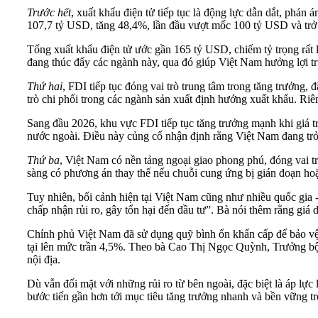
Trước hết
, xuất khẩu điện tử tiếp tục là động lực dẫn dắt, phản
107,7 tỷ USD, tăng 48,4%, lần đầu vượt mốc 100 tỷ USD và trở 
Tổng xuất khẩu điện tử ước gần 165 tỷ USD, chiếm tỷ trọng rất l
đang thúc đẩy các ngành này, qua đó giúp Việt Nam hưởng lợi tr
Thứ hai
, FDI tiếp tục đóng vai trò trung tâm trong tăng trưởng
trò chi phối trong các ngành sản xuất định hướng xuất khẩu. Ri
Sang đầu 2026, khu vực FDI tiếp tục tăng trưởng mạnh khi giá 
nước ngoài. Điều này củng cố nhận định rằng Việt Nam đang trở 
Thứ ba
, Việt Nam có nền tảng ngoại giao phong phú, đóng vai t
sàng có phương án thay thế nếu chuỗi cung ứng bị gián đoạn hoặc 
Tuy nhiên, bối cảnh hiện tại Việt Nam cũng như nhiều quốc gia
chấp nhận rủi ro, gây tổn hại đến đầu tư”. Bà nói thêm rằng giá
Chính phủ Việt Nam đã sử dụng quỹ bình ổn khẩn cấp để bảo vệ 
tại lên mức trần 4,5%. Theo bà Cao Thị Ngọc Quỳnh, Trưởng bộ
nội địa.
Dù vẫn đối mặt với những rủi ro từ bên ngoài, đặc biệt là áp lực
bước tiến gần hơn tới mục tiêu tăng trưởng nhanh và bền vững tr