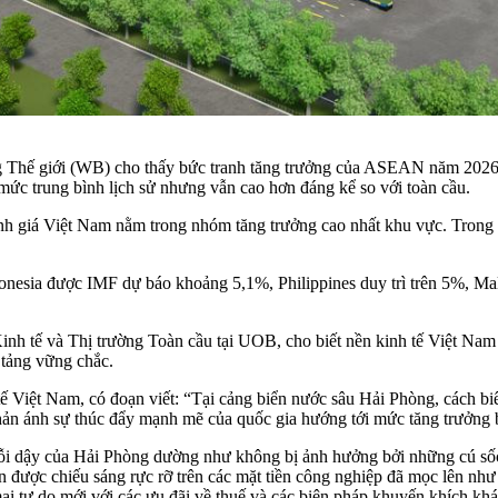
 Thế giới (WB) cho thấy bức tranh tăng trưởng của ASEAN năm 2026 ti
c trung bình lịch sử nhưng vẫn cao hơn đáng kể so với toàn cầu.
nh giá Việt Nam nằm trong nhóm tăng trưởng cao nhất khu vực. Tron
ndonesia được IMF dự báo khoảng 5,1%, Philippines duy trì trên 5%, M
h tế và Thị trường Toàn cầu tại UOB, cho biết nền kinh tế Việt Nam 
tảng vững chắc.
tế Việt Nam, có đoạn viết: “Tại cảng biển nước sâu Hải Phòng, cách 
phản ánh sự thúc đẩy mạnh mẽ của quốc gia hướng tới mức tăng trưởng
 trỗi dậy của Hải Phòng dường như không bị ảnh hưởng bởi những cú số
 được chiếu sáng rực rỡ trên các mặt tiền công nghiệp đã mọc lên như
i tự do mới với các ưu đãi về thuế và các biện pháp khuyến khích khác 