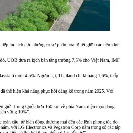
ếp tục tích cực nhưng có sự phân hóa rõ rệt giữa các nền kinh
g đó, UOB đưa ra kịch bản tăng trưởng 7,5% cho Việt Nam, IMF
alaysia ở mức 4-5%. Ngược lại, Thailand chỉ khoảng 1,6%, thấp
đã thể hiện khả năng phục hồi đáng kể trong năm 2025. Với
biên giới Trung Quốc hơn 160 km về phía Nam, diện mạo đang
 bền vững 10%”.
c toàn cầu, từ biến động thương mại đến các lệnh phong tỏa do
 nấm, với LG Electronics và Pegatron Corp nằm trong số các tập
dự kiến ​​sẽ thu hút thêm nhiều dự án đầu tư”.