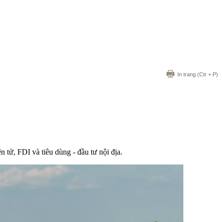
In trang
(Ctr + P)
tử, FDI và tiêu dùng - đầu tư nội địa.