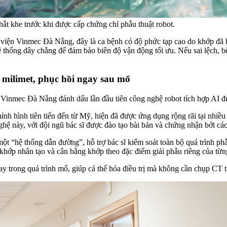
hắt khe trước khi được cấp chứng chỉ phẫu thuật robot.
 Vinmec Đà Nẵng, đây là ca bệnh có độ phức tạp cao do khớp đã biến
 hệ thống dây chằng để đảm bảo biên độ vận động tối ưu. Nếu sai lệch,
g milimet, phục hồi ngay sau mổ
 Vinmec Đà Nẵng đánh dấu lần đầu tiên công nghệ robot tích hợp AI đư
h hình tiên tiến đến từ Mỹ, hiện đã được ứng dụng rộng rãi tại nhiều 
ghệ này, với đội ngũ bác sĩ được đào tạo bài bản và chứng nhận bởi các
ột “hệ thống dẫn đường”, hỗ trợ bác sĩ kiểm soát toàn bộ quá trình ph
đặt khớp nhân tạo và cân bằng khớp theo đặc điểm giải phẫu riêng của từ
 trong quá trình mổ, giúp cá thể hóa điều trị mà không cần chụp CT trư