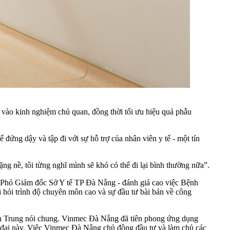
ào kinh nghiệm chủ quan, đồng thời tối ưu hiệu quả phẫu
 đứng dậy và tập đi với sự hỗ trợ của nhân viên y tế - một tín
g nề, tôi từng nghĩ mình sẽ khó có thể đi lại bình thường nữa”.
- Phó Giám đốc Sở Y tế TP Đà Nẵng - đánh giá cao việc Bệnh
 hỏi trình độ chuyên môn cao và sự đầu tư bài bản về công
ền Trung nói chung. Vinmec Đà Nẵng đã tiên phong ứng dụng
n đại này. Việc Vinmec Đà Nẵng chủ động đầu tư và làm chủ các