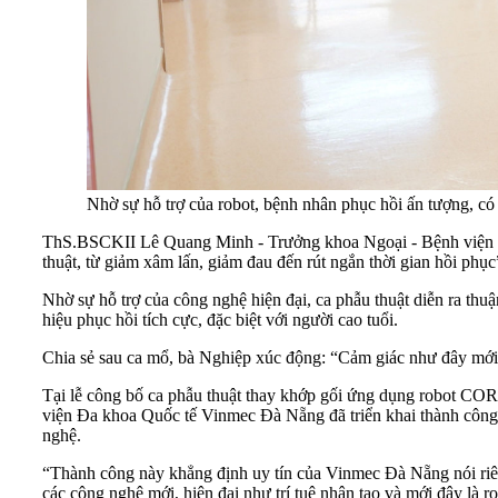
Nhờ sự hỗ trợ của robot, bệnh nhân phục hồi ấn tượng, có 
ThS.BSCKII Lê Quang Minh - Trưởng khoa Ngoại - Bệnh viện Vi
thuật, từ giảm xâm lấn, giảm đau đến rút ngắn thời gian hồi phục
Nhờ sự hỗ trợ của công nghệ hiện đại, ca phẫu thuật diễn ra thuậ
hiệu phục hồi tích cực, đặc biệt với người cao tuổi.
Chia sẻ sau ca mổ, bà Nghiệp xúc động: “Cảm giác như đây mới th
Tại lễ công bố ca phẫu thuật thay khớp gối ứng dụng robot CO
viện Đa khoa Quốc tế Vinmec Đà Nẵng đã triển khai thành công c
nghệ.
“Thành công này khẳng định uy tín của Vinmec Đà Nẵng nói ri
các công nghệ mới, hiện đại như trí tuệ nhân tạo và mới đây l