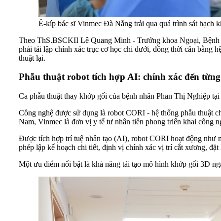
Ê-kíp bác sĩ Vinmec Đà Nẵng trải qua quá trình sát hạch k
Theo ThS.BSCKII Lê Quang Minh - Trưởng khoa Ngoại, Bệnh viện
phải tái lập chính xác trục cơ học chi dưới, đồng thời cân bằng
thuật lại.
Phẫu thuật robot tích hợp AI: chính xác đến từn
Ca phẫu thuật thay khớp gối của bệnh nhân Phan Thị Nghiệp tại
Công nghệ được sử dụng là robot CORI - hệ thống phẫu thuật chỉn
Nam, Vinmec là đơn vị y tế tư nhân tiên phong triển khai công n
Được tích hợp trí tuệ nhân tạo (AI), robot CORI hoạt động như m
phép lập kế hoạch chi tiết, định vị chính xác vị trí cắt xương, 
Một ưu điểm nổi bật là khả năng tái tạo mô hình khớp gối 3D ngay