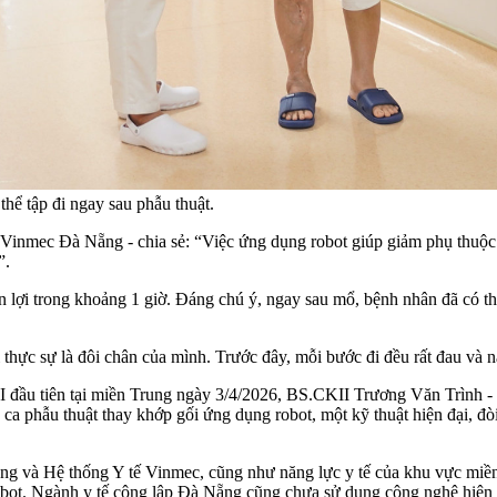
thể tập đi ngay sau phẫu thuật.
nmec Đà Nẵng - chia sẻ: “Việc ứng dụng robot giúp giảm phụ thuộc v
”.
n lợi trong khoảng 1 giờ. Đáng chú ý, ngay sau mổ, bệnh nhân đã có thể
ực sự là đôi chân của mình. Trước đây, mỗi bước đi đều rất đau và nặn
RI đầu tiên tại miền Trung ngày 3/4/2026, BS.CKII Trương Văn Trình 
a phẫu thuật thay khớp gối ứng dụng robot, một kỹ thuật hiện đại, đòi
êng và Hệ thống Y tế Vinmec, cũng như năng lực y tế của khu vực mi
à robot. Ngành y tế công lập Đà Nẵng cũng chưa sử dụng công nghệ hiệ