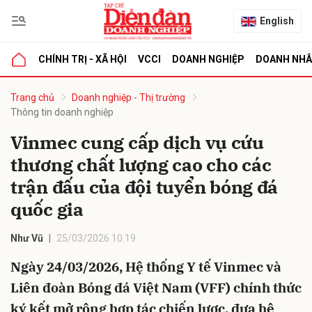
English
CHÍNH TRỊ - XÃ HỘI
VCCI
DOANH NGHIỆP
DOANH NH
bình luận
Trang chủ
Doanh nghiệp - Thị trường
Thông tin doanh nghiệp
Vinmec cung cấp dịch vụ cứu
thương chất lượng cao cho các
trận đấu của đội tuyển bóng đá
quốc gia
Hủy
G
Như Vũ
25/03/2026 10:19
Ngày 24/03/2026, Hệ thống Y tế Vinmec và
Liên đoàn Bóng đá Việt Nam (VFF) chính thức
ký kết mở rộng hợp tác chiến lược, đưa hệ