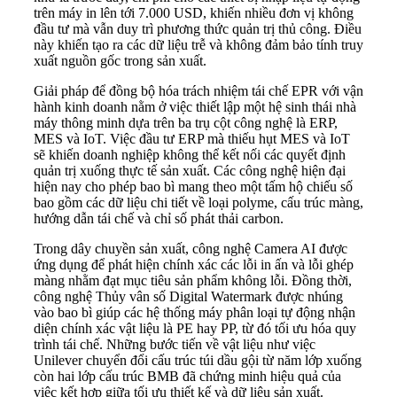
trên máy in lên tới 7.000 USD, khiến nhiều đơn vị không
đầu tư mà vẫn duy trì phương thức quản trị thủ công. Điều
này khiến tạo ra các dữ liệu trễ và không đảm bảo tính truy
xuất nguồn gốc trong sản xuất.
Giải pháp để đồng bộ hóa trách nhiệm tái chế EPR với vận
hành kinh doanh nằm ở việc thiết lập một hệ sinh thái nhà
máy thông minh dựa trên ba trụ cột công nghệ là ERP,
MES và IoT. Việc đầu tư ERP mà thiếu hụt MES và IoT
sẽ khiến doanh nghiệp không thể kết nối các quyết định
quản trị xuống thực tế sản xuất. Các công nghệ hiện đại
hiện nay cho phép bao bì mang theo một tấm hộ chiếu số
bao gồm các dữ liệu chi tiết về loại polyme, cấu trúc màng,
hướng dẫn tái chế và chỉ số phát thải carbon.
Trong dây chuyền sản xuất, công nghệ Camera AI được
ứng dụng để phát hiện chính xác các lỗi in ấn và lỗi ghép
màng nhằm đạt mục tiêu sản phẩm không lỗi. Đồng thời,
công nghệ Thủy vân số Digital Watermark được nhúng
vào bao bì giúp các hệ thống máy phân loại tự động nhận
diện chính xác vật liệu là PE hay PP, từ đó tối ưu hóa quy
trình tái chế. Những bước tiến về vật liệu như việc
Unilever chuyển đổi cấu trúc túi dầu gội từ năm lớp xuống
còn hai lớp cấu trúc BMB đã chứng minh hiệu quả của
việc kết hợp giữa tối ưu thiết kế và dữ liệu sản xuất.