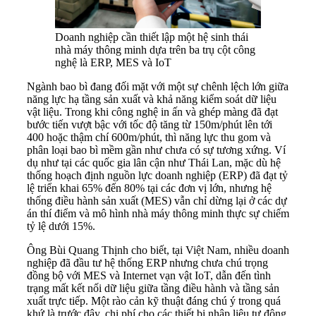
Doanh nghiệp cần thiết lập một hệ sinh thái
nhà máy thông minh dựa trên ba trụ cột công
nghệ là ERP, MES và IoT
Ngành bao bì đang đối mặt với một sự chênh lệch lớn giữa
năng lực hạ tầng sản xuất và khả năng kiểm soát dữ liệu
vật liệu. Trong khi công nghệ in ấn và ghép màng đã đạt
bước tiến vượt bậc với tốc độ tăng từ 150m/phút lên tới
400 hoặc thậm chí 600m/phút, thì năng lực thu gom và
phân loại bao bì mềm gần như chưa có sự tương xứng. Ví
dụ như tại các quốc gia lân cận như Thái Lan, mặc dù hệ
thống hoạch định nguồn lực doanh nghiệp (ERP) đã đạt tỷ
lệ triển khai 65% đến 80% tại các đơn vị lớn, nhưng hệ
thống điều hành sản xuất (MES) vẫn chỉ dừng lại ở các dự
án thí điểm và mô hình nhà máy thông minh thực sự chiếm
tỷ lệ dưới 15%.
Ông Bùi Quang Thịnh cho biết, tại Việt Nam, nhiều doanh
nghiệp đã đầu tư hệ thống ERP nhưng chưa chú trọng
đồng bộ với MES và Internet vạn vật IoT, dẫn đến tình
trạng mất kết nối dữ liệu giữa tầng điều hành và tầng sản
xuất trực tiếp. Một rào cản kỹ thuật đáng chú ý trong quá
khứ là trước đây, chi phí cho các thiết bị nhập liệu tự động