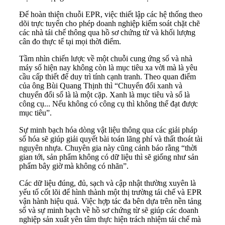
Để hoàn thiện chuỗi EPR, việc thiết lập các hệ thống theo
dõi trực tuyến cho phép doanh nghiệp kiểm soát chặt chẽ
các nhà tái chế thông qua hồ sơ chứng từ và khối lượng
cân đo thực tế tại mọi thời điểm.
Tầm nhìn chiến lược về một chuỗi cung ứng số và nhà
máy số hiện nay không còn là mục tiêu xa vời mà là yêu
cầu cấp thiết để duy trì tính cạnh tranh. Theo quan điểm
của ông Bùi Quang Thịnh thì “Chuyển đổi xanh và
chuyển đổi số là là một cặp. Xanh là mục tiêu và số là
công cụ... Nếu không có công cụ thì không thể đạt được
mục tiêu”.
Sự minh bạch hóa dòng vật liệu thông qua các giải pháp
số hóa sẽ giúp giải quyết bài toán lãng phí và thất thoát tài
nguyên nhựa. Chuyên gia này cũng cảnh báo rằng “thời
gian tới, sản phẩm không có dữ liệu thì sẽ giống như sản
phẩm bây giờ mà không có nhãn”.
Các dữ liệu đúng, đủ, sạch và cập nhật thường xuyên là
yếu tố cốt lõi để hình thành một thị trường tái chế và EPR
vận hành hiệu quả. Việc hợp tác đa bên dựa trên nền tảng
số và sự minh bạch về hồ sơ chứng từ sẽ giúp các doanh
nghiệp sản xuất yên tâm thực hiện trách nhiệm tái chế mà