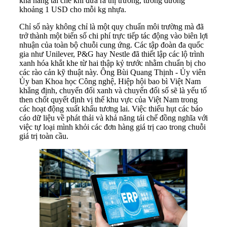
khả năng tái chế khi đưa ra thị trường, tương đương
khoảng 1 USD cho mỗi kg nhựa.
Chỉ số này không chỉ là một quy chuẩn môi trường mà đã
trở thành một biến số chi phí trực tiếp tác động vào biên lợi
nhuận của toàn bộ chuỗi cung ứng. Các tập đoàn đa quốc
gia như Unilever, P&G hay Nestle đã thiết lập các lộ trình
xanh hóa khắt khe từ hai thập kỷ trước nhằm chuẩn bị cho
các rào cản kỹ thuật này. Ông Bùi Quang Thịnh - Ủy viên
Ủy ban Khoa học Công nghệ, Hiệp hội bao bì Việt Nam
khẳng định, chuyển đổi xanh và chuyển đổi số sẽ là yếu tố
then chốt quyết định vị thế khu vực của Việt Nam trong
các hoạt động xuất khẩu tương lai. Việc thiếu hụt các báo
cáo dữ liệu về phát thải và khả năng tái chế đồng nghĩa với
việc tự loại mình khỏi các đơn hàng giá trị cao trong chuỗi
giá trị toàn cầu.