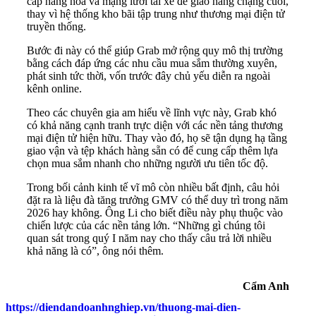
cấp hàng hóa và mạng lưới tài xế để giao hàng chặng cuối,
thay vì hệ thống kho bãi tập trung như thương mại điện tử
truyền thống.
Bước đi này có thể giúp Grab mở rộng quy mô thị trường
bằng cách đáp ứng các nhu cầu mua sắm thường xuyên,
phát sinh tức thời, vốn trước đây chủ yếu diễn ra ngoài
kênh online.
Theo các chuyên gia am hiểu về lĩnh vực này, Grab khó
có khả năng cạnh tranh trực diện với các nền tảng thương
mại điện tử hiện hữu. Thay vào đó, họ sẽ tận dụng hạ tầng
giao vận và tệp khách hàng sẵn có để cung cấp thêm lựa
chọn mua sắm nhanh cho những người ưu tiên tốc độ.
Trong bối cảnh kinh tế vĩ mô còn nhiều bất định, câu hỏi
đặt ra là liệu đà tăng trưởng GMV có thể duy trì trong năm
2026 hay không. Ông Li cho biết điều này phụ thuộc vào
chiến lược của các nền tảng lớn. “Những gì chúng tôi
quan sát trong quý I năm nay cho thấy câu trả lời nhiều
khả năng là có”, ông nói thêm.
Cẩm Anh
https://diendandoanhnghiep.vn/thuong-mai-dien-