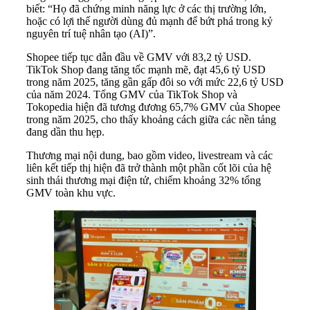
biết: “Họ đã chứng minh năng lực ở các thị trường lớn,
hoặc có lợi thế người dùng đủ mạnh để bứt phá trong kỷ
nguyên trí tuệ nhân tạo (AI)”.
Shopee tiếp tục dẫn đầu về GMV với 83,2 tỷ USD.
TikTok Shop đang tăng tốc mạnh mẽ, đạt 45,6 tỷ USD
trong năm 2025, tăng gần gấp đôi so với mức 22,6 tỷ USD
của năm 2024. Tổng GMV của TikTok Shop và
Tokopedia hiện đã tương đương 65,7% GMV của Shopee
trong năm 2025, cho thấy khoảng cách giữa các nền tảng
đang dần thu hẹp.
Thương mại nội dung, bao gồm video, livestream và các
liên kết tiếp thị hiện đã trở thành một phần cốt lõi của hệ
sinh thái thương mại điện tử, chiếm khoảng 32% tổng
GMV toàn khu vực.