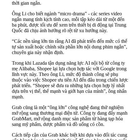
thời gian ngắn.
Ông Li cho biết ngành “micro drama” - các series video
ngắn mang tính kịch tính cao, mỗi tập kéo dài từ một đến
ba phút, được tối ưu để xem trên thiết bị di động tại Trung
Quốc đã chịu ảnh hưởng rõ rệt từ xu hướng này.
“Các nền tảng lớn tin rằng AI đã phát triển đến mức có thể
tự sản xuất hoặc chỉnh sửa phần lớn nội dung phim ngắn”,
chuyên gia này nhận định.
Trong khi Lazada tận dụng năng lực AI nội bộ từ công ty
mẹ Alibaba, Shopee lại lựa chọn hợp tác với Google trong
lĩnh vực này. Theo ông Li, mức độ thành công sẽ phụ
thuộc vào việc Shopee ưu tiên AI đến đâu trong chiến lược
phát triển. “Shopee sẽ đưa ra những lựa chọn hợp lý nhất
dựa trên vị thế, thế mạnh và giới hạn của mình”, ông nhấn
mạnh.
Grab cũng là một “ông lớn” công nghệ đang thử nghiệm
mở rộng sang thương mại điện tử. Công ty đang đẩy mạnh
GrabMart, mở rộng danh mục sản phẩm từ hàng tạp hóa
sang mỹ phẩm, dược phẩm và đồ uống có cồn.
Cách tiếp cận của Grab khác biệt khi dựa vào đối tác cung