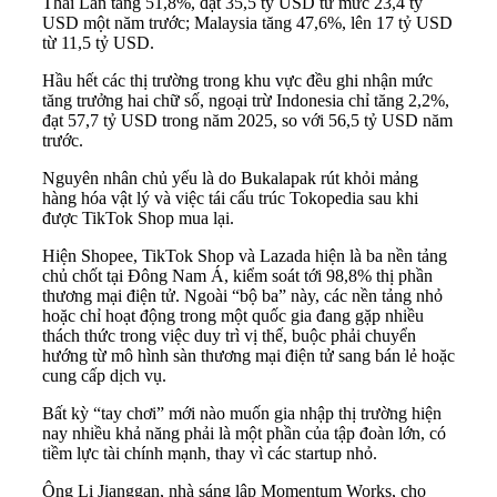
Thái Lan tăng 51,8%, đạt 35,5 tỷ USD từ mức 23,4 tỷ
USD một năm trước; Malaysia tăng 47,6%, lên 17 tỷ USD
từ 11,5 tỷ USD.
Hầu hết các thị trường trong khu vực đều ghi nhận mức
tăng trưởng hai chữ số, ngoại trừ Indonesia chỉ tăng 2,2%,
đạt 57,7 tỷ USD trong năm 2025, so với 56,5 tỷ USD năm
trước.
Nguyên nhân chủ yếu là do Bukalapak rút khỏi mảng
hàng hóa vật lý và việc tái cấu trúc Tokopedia sau khi
được TikTok Shop mua lại.
Hiện Shopee, TikTok Shop và Lazada hiện là ba nền tảng
chủ chốt tại Đông Nam Á, kiểm soát tới 98,8% thị phần
thương mại điện tử. Ngoài “bộ ba” này, các nền tảng nhỏ
hoặc chỉ hoạt động trong một quốc gia đang gặp nhiều
thách thức trong việc duy trì vị thế, buộc phải chuyển
hướng từ mô hình sàn thương mại điện tử sang bán lẻ hoặc
cung cấp dịch vụ.
Bất kỳ “tay chơi” mới nào muốn gia nhập thị trường hiện
nay nhiều khả năng phải là một phần của tập đoàn lớn, có
tiềm lực tài chính mạnh, thay vì các startup nhỏ.
Ông Li Jianggan, nhà sáng lập Momentum Works, cho