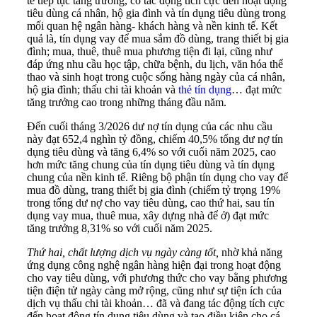
tế tiếp tục tăng trưởng, có tác động tích cực đến hoạt động
tiêu dùng cá nhân, hộ gia đình và tín dụng tiêu dùng trong
mối quan hệ ngân hàng- khách hàng và nền kinh tế. Kết
quả là, tín dụng vay để mua sắm đồ dùng, trang thiết bị gia
đình; mua, thuê, thuê mua phương tiện đi lại, cũng như
đáp ứng nhu cầu học tập, chữa bệnh, du lịch, văn hóa thể
thao và sinh hoạt trong cuộc sống hàng ngày của cá nhân,
hộ gia đình; thấu chi tài khoản và
thẻ tín dụng
… đạt mức
tăng trưởng cao trong những tháng đầu năm.
Đến cuối tháng 3/2026 dư nợ tín dụng của các nhu cầu
này đạt 652,4 nghìn tỷ đồng, chiếm 40,5% tổng dư nợ tín
dụng tiêu dùng và tăng 6,4% so với cuối năm 2025, cao
hơn mức tăng chung của tín dụng tiêu dùng và tín dụng
chung của nền kinh tế. Riêng bộ phận tín dụng cho vay để
mua đồ dùng, trang thiết bị gia đình (chiếm tỷ trọng 19%
trong tổng dư nợ cho vay tiêu dùng, cao thứ hai, sau tín
dụng vay mua, thuê mua, xây dựng nhà để ở) đạt mức
tăng trưởng 8,31% so với cuối năm 2025.
Thứ hai, chất lượng dịch vụ ngày càng tốt,
nhờ khả năng
ứng dụng công nghệ ngân hàng hiện đại trong hoạt động
cho vay tiêu dùng, với phương thức cho vay bằng phương
tiện điện tử ngày càng mở rộng, cũng như sự tiện ích của
dịch vụ thấu chi tài khoản… đã và đang tác động tích cực
đến hoạt động tín dụng tiêu dùng và tạo điều kiện cho cá