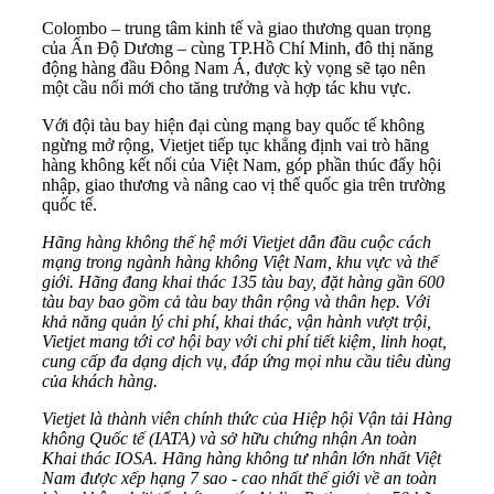
Colombo – trung tâm kinh tế và giao thương quan trọng
của Ấn Độ Dương – cùng TP.Hồ Chí Minh, đô thị năng
động hàng đầu Đông Nam Á, được kỳ vọng sẽ tạo nên
một cầu nối mới cho tăng trưởng và hợp tác khu vực.
Với đội tàu bay hiện đại cùng mạng bay quốc tế không
ngừng mở rộng, Vietjet tiếp tục khẳng định vai trò hãng
hàng không kết nối của Việt Nam, góp phần thúc đẩy hội
nhập, giao thương và nâng cao vị thế quốc gia trên trường
quốc tế.
Hãng hàng không thế hệ mới Vietjet dẫn đầu cuộc cách
mạng trong ngành hàng không Việt Nam, khu vực và thế
giới. Hãng đang khai thác 135 tàu bay, đặt hàng gần 600
tàu bay bao gồm cả tàu bay thân rộng và thân hẹp. Với
khả năng quản lý chi phí, khai thác, vận hành vượt trội,
Vietjet mang tới cơ hội bay với chi phí tiết kiệm, linh hoạt,
cung cấp đa dạng dịch vụ, đáp ứng mọi nhu cầu tiêu dùng
của khách hàng.
Vietjet là thành viên chính thức của Hiệp hội Vận tải Hàng
không Quốc tế (IATA) và sở hữu chứng nhận An toàn
Khai thác IOSA. Hãng hàng không tư nhân lớn nhất Việt
Nam được xếp hạng 7 sao - cao nhất thế giới về an toàn