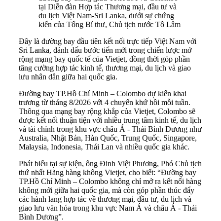
tại Diễn đàn Hợp tác Thương mại, đầu tư và
du lịch Việt Nam-Sri Lanka, dưới sự chứng
kiến của Tổng Bí thư, Chủ tịch nước Tô Lâm
Đây là đường bay đầu tiên kết nối trực tiếp Việt Nam với
Sri Lanka, đánh dấu bước tiến mới trong chiến lược mở
rộng mạng bay quốc tế của Vietjet, đồng thời góp phần
tăng cường hợp tác kinh tế, thương mại, du lịch và giao
lưu nhân dân giữa hai quốc gia.
Đường bay TP.Hồ Chí Minh – Colombo dự kiến khai
trương từ tháng 8/2026 với 4 chuyến khứ hồi mỗi tuần.
Thông qua mạng bay rộng khắp của Vietjet, Colombo sẽ
được kết nối thuận tiện với nhiều trung tâm kinh tế, du lịch
và tài chính trong khu vực châu Á - Thái Bình Dương như
Australia, Nhật Bản, Hàn Quốc, Trung Quốc, Singapore,
Malaysia, Indonesia, Thái Lan và nhiều quốc gia khác.
Phát biểu tại sự kiện, ông Đinh Việt Phương, Phó Chủ tịch
thứ nhất Hãng hàng không Vietjet, cho biết: “Đường bay
TP.Hồ Chí Minh – Colombo không chỉ mở ra kết nối hàng
không mới giữa hai quốc gia, mà còn góp phần thúc đẩy
các hành lang hợp tác về thương mại, đầu tư, du lịch và
giao lưu văn hóa trong khu vực Nam Á và châu Á - Thái
Bình Dương”.