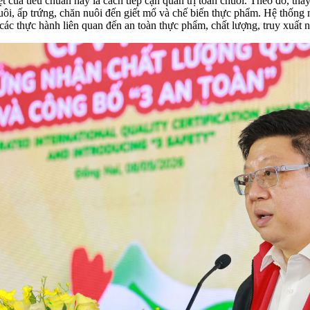
của tiêu chuẩn này là cách tiếp cận quản trị toàn chuỗi. Theo đó, thay
uôi, ấp trứng, chăn nuôi đến giết mổ và chế biến thực phẩm. Hệ thống 
hực hành liên quan đến an toàn thực phẩm, chất lượng, truy xuất ngu