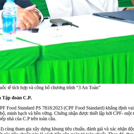
c tế tích hợp và công bố chương trình “3 An Toàn”
a Tập đoàn C.P.
F Food Standard PS 7818:2023 (CPF Food Standard) khẳng định vai tr
ộ, minh bạch và bền vững. Chứng nhận được thiết lập bởi CPF- một t
ếp nhà của C.P trên toàn cầu.
cùng tham gia xây dựng khung tiêu chuẩn, đánh giá và xác nhận độc lậ