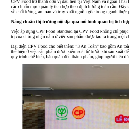
CPV Food trở thành đơn vị đầu tiên tại Việt Nam và ngoài Thái L
các chuẩn mực quản lý tích hợp theo định hướng toàn cầu. Đây c
về chất lượng, an toàn và truy xuất nguồn gốc trong ngành thực
Nâng chuẩn thị trường nội địa qua mô hình quản trị tích hợ
Việc áp dụng CPF Food Standard tại CPV Food không chỉ phục vụ
trị của chứng nhận nằm ở việc sản phẩm được tạo ra trong một c
Đại diện CPV Food cho biết thêm: “3 An Toàn” bao gồm An toàn 
thể hiện ở việc sản phẩm được kiểm soát từ trước khi sản xuất đ
quy trình chế biến, bảo quản đến thành phẩm, giúp người tiêu d