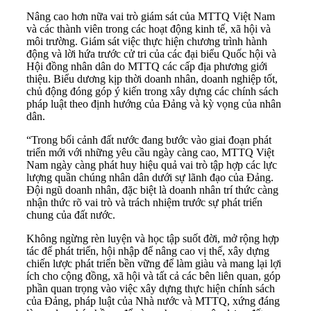
Nâng cao hơn nữa vai trò giám sát của MTTQ Việt Nam
và các thành viên trong các hoạt động kinh tế, xã hội và
môi trường. Giám sát việc thực hiện chương trình hành
động và lời hứa trước cử tri của các đại biểu Quốc hội và
Hội đồng nhân dân do MTTQ các cấp địa phương giới
thiệu. Biểu dương kịp thời doanh nhân, doanh nghiệp tốt,
chủ động đóng góp ý kiến trong xây dựng các chính sách
pháp luật theo định hướng của Đảng và kỳ vọng của nhân
dân.
“Trong bối cảnh đất nước đang bước vào giai đoạn phát
triển mới với những yêu cầu ngày càng cao, MTTQ Việt
Nam ngày càng phát huy hiệu quả vai trò tập hợp các lực
lượng quần chúng nhân dân dưới sự lãnh đạo của Đảng.
Đội ngũ doanh nhân, đặc biệt là doanh nhân trí thức càng
nhận thức rõ vai trò và trách nhiệm trước sự phát triển
chung của đất nước.
Không ngừng rèn luyện và học tập suốt đời, mở rộng hợp
tác để phát triển, hội nhập để nâng cao vị thế, xây dựng
chiến lược phát triển bền vững để làm giàu và mang lại lợi
ích cho cộng đồng, xã hội và tất cả các bên liên quan, góp
phần quan trọng vào việc xây dựng thực hiện chính sách
của Đảng, pháp luật của Nhà nước và MTTQ, xứng đáng