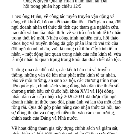
Ông Nguyễn Quang Huân tham luận tại Đại
hội trong phiên họp chiều 12/5
Theo ông Huân, về công tác tuyên truyền vận động và
củng cố khối đại đoàn kết toàn dân tộc. Thời gian qua, đội
ngũ doanh nhân trí thức đã tích cực tham gia nghiên cứu,
trao đổi và lan tỏa nhận thức về vai trò của kinh tế tư nhân
trong thời kỳ mới. Nhiều công trình nghiên cứu, hội thảo
khoa học và truyền thông đã góp phần làm rõ vai trò của
đội ngũ doanh nhân, vừa là nòng cốt thúc đẩy kinh tế tư
nhân – một động lực quan trọng nhất của nền kinh tế, vừa
là một nhân tố quan trọng trong khối đại đoàn kết dân tộc.
Thông qua các diễn đàn, các kênh báo chí và truyền
thông, những vấn đề lớn như phát triển kinh tế tư nhân,
bảo vệ môi trường, an sinh xã hội, các chương trình mục
tiêu quốc gia, chính sách vùng đồng bào dân tộc thiểu số,
chương trình bầu cử Quốc hội khóa XVI và Hội đồng
nhân dân các cấp nhiệm kỳ 2026-2031 đã được đội ngũ
doanh nhân trí thức trao đổi, phản ánh và lan tỏa một cách
rộng rãi. Qua đó góp phần nâng cao nhận thức xã hội, tạo
sự đồng thuận và củng cố niềm tin vào các chủ trương,
chính sách của Đảng và Nhà nước.
Về hoạt động tham gia xây dựng chính sách và giám sát,
phản biện xã hội. Đội ngũ doanh nhân đã tích cực đóng