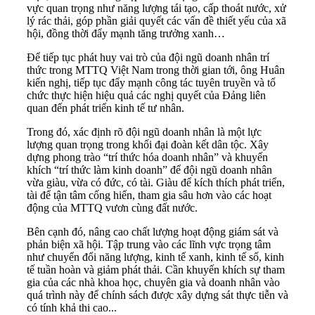
vực quan trọng như năng lượng tái tạo, cấp thoát nước, xử
lý rác thải, góp phần giải quyết các vấn đề thiết yếu của xã
hội, đồng thời đẩy mạnh tăng trưởng xanh…
Để tiếp tục phát huy vai trò của đội ngũ doanh nhân trí
thức trong MTTQ Việt Nam trong thời gian tới, ông Huân
kiến nghị, tiếp tục đẩy mạnh công tác tuyên truyền và tổ
chức thực hiện hiệu quả các nghị quyết của Đảng liên
quan đến phát triển kinh tế tư nhân.
Trong đó, xác định rõ đội ngũ doanh nhân là một lực
lượng quan trọng trong khối đại đoàn kết dân tộc. Xây
dựng phong trào “trí thức hóa doanh nhân” và khuyến
khích “trí thức làm kinh doanh” để đội ngũ doanh nhân
vừa giàu, vừa có đức, có tài. Giàu để kích thích phát triển,
tài để tận tâm cống hiến, tham gia sâu hơn vào các hoạt
động của MTTQ vươn cùng đất nước.
Bên cạnh đó, nâng cao chất lượng hoạt động giám sát và
phản biện xã hội. Tập trung vào các lĩnh vực trọng tâm
như chuyển đổi năng lượng, kinh tế xanh, kinh tế số, kinh
tế tuần hoàn và giảm phát thải. Cần khuyến khích sự tham
gia của các nhà khoa học, chuyên gia và doanh nhân vào
quá trình này để chính sách được xây dựng sát thực tiễn và
có tính khả thi cao...