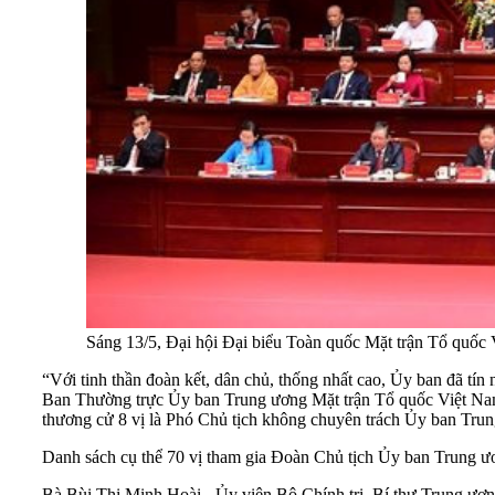
Sáng 13/5, Đại hội Đại biểu Toàn quốc Mặt trận Tổ quốc
“Với tinh thần đoàn kết, dân chủ, thống nhất cao, Ủy ban đã t
Ban Thường trực Ủy ban Trung ương Mặt trận Tổ quốc Việt Nam
thương cử 8 vị là Phó Chủ tịch không chuyên trách Ủy ban Tru
Danh sách cụ thể 70 vị tham gia Đoàn Chủ tịch Ủy ban Trung
Bà Bùi Thị Minh Hoài - Ủy viên Bộ Chính trị, Bí thư Trung ư