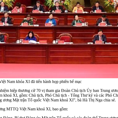
 Việt Nam khóa XI đã tiến hành họp phiên bế mạc
ín nhiệm hiệp thương cử 70 vị tham gia Đoàn Chủ tịch Ủy ban Trung ư
 khoá XI, gồm: Chủ tịch, Phó Chủ tịch - Tổng Thư ký và các Phó Ch
ng ương Mặt trận Tổ quốc Việt Nam khoá XI”, bà Hà Thị Nga chia sẻ.
 ương MTTQ Việt Nam khoá XI, bao gồm:
ơng Đảng, Bí thư Đảng ủy Mặt trận Tổ quốc và các đoàn thể Trung ư