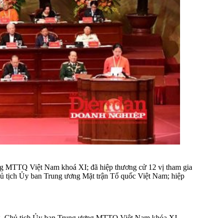
ơng MTTQ Việt Nam khoá XI; đã hiệp thương cử 12 vị tham gia
ủ tịch Ủy ban Trung ương Mặt trận Tổ quốc Việt Nam; hiệp
ơng, Chủ tịch Ủy ban Trung ương MTTQ Việt Nam khóa XI.