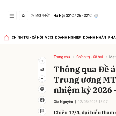
Hà Nội
32°C
/ 26 - 32°C
MỚI NHẤT
Gửi 
CHÍNH TRỊ - XÃ HỘI
VCCI
DOANH NGHIỆP
DOANH NHÂN
PHÁ
Trang chủ
Chính trị - Xã hội
Mặt
Thông qua Đề á
Trung ương MT
nhiệm kỳ 2026 
Gia Nguyễn
12/05/2026 18:07
Chiều 12/5, đại biểu tham