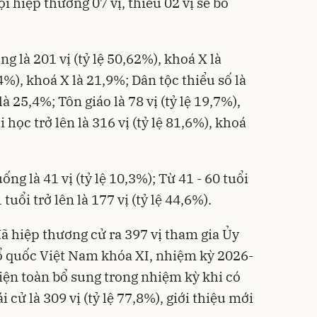
ội hiệp thương 07 vị, thiếu 02 vị sẽ bổ
g là 201 vị (tỷ lệ 50,62%), khoá X là
,4%), khoá X là 21,9%; Dân tộc thiểu số là
là 25,4%; Tôn giáo là 78 vị (tỷ lệ 19,7%),
 học trở lên là 316 vị (tỷ lệ 81,6%), khoá
ống là 41 vị (tỷ lệ 10,3%); Từ 41 - 60 tuổi
 tuổi trở lên là 177 vị (tỷ lệ 44,6%).
 đã hiệp thương cử ra 397 vị tham gia Ủy
ổ quốc Việt Nam khóa XI, nhiệm kỳ 2026-
kiện toàn bổ sung trong nhiệm kỳ khi có
i cử là 309 vị (tỷ lệ 77,8%), giới thiệu mới