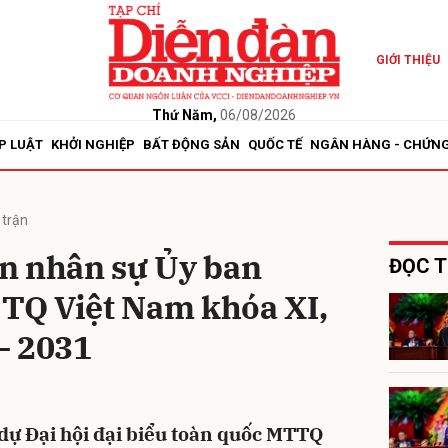
GIỚI THIỆU
bình luận
Thứ Năm,
06/08/2026
P LUẬT
KHỞI NGHIỆP
BẤT ĐỘNG SẢN
QUỐC TẾ
NGÂN HÀNG - CHỨN
 trận
n nhân sự Ủy ban
ĐỌC T
TQ Việt Nam khóa XI,
Hủy
G
– 2031
 dự Đại hội đại biểu toàn quốc MTTQ