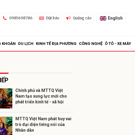
English
0985698786
Đặt báo
Quảng cáo
G KHOÁN
DU LỊCH
KINH TẾ ĐỊA PHƯƠNG
CÔNG NGHỆ
Ô TÔ - XE MÁY
IẾP
Chính phủ và MTTQ Việt
Nam tạo xung lực mới cho
ửi
phát triển kinh tế - xã hội
MTTQ Việt Nam phát huy vai
trò đại diện tiếng nói của
Nhân dân