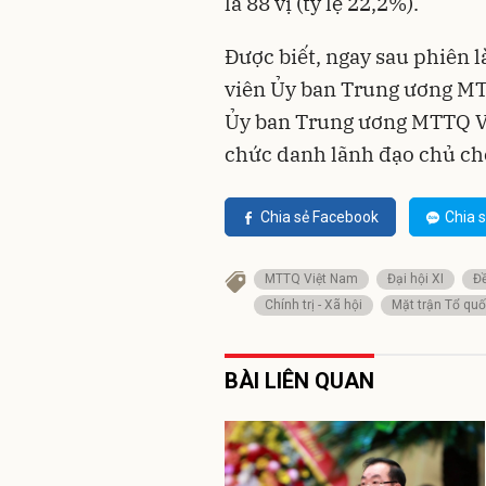
là 88 vị (tỷ lệ 22,2%).
Được biết, ngay sau phiên l
viên Ủy ban Trung ương MT
Ủy ban Trung ương MTTQ Vi
chức danh lãnh đạo chủ ch
Chia sẻ Facebook
Chia s
MTTQ Việt Nam
Đại hội XI
Đ
Chính trị - Xã hội
Mặt trận Tổ qu
BÀI LIÊN QUAN