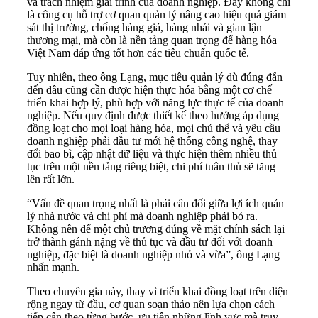
và trách nhiệm giải trình của doanh nghiệp. Đây không chỉ
là công cụ hỗ trợ cơ quan quản lý nâng cao hiệu quả giám
sát thị trường, chống hàng giả, hàng nhái và gian lận
thương mại, mà còn là nền tảng quan trọng để hàng hóa
Việt Nam đáp ứng tốt hơn các tiêu chuẩn quốc tế.
Tuy nhiên, theo ông Lạng, mục tiêu quản lý dù đúng đắn
đến đâu cũng cần được hiện thực hóa bằng một cơ chế
triển khai hợp lý, phù hợp với năng lực thực tế của doanh
nghiệp. Nếu quy định được thiết kế theo hướng áp dụng
đồng loạt cho mọi loại hàng hóa, mọi chủ thể và yêu cầu
doanh nghiệp phải đầu tư mới hệ thống công nghệ, thay
đổi bao bì, cập nhật dữ liệu và thực hiện thêm nhiều thủ
tục trên một nền tảng riêng biệt, chi phí tuân thủ sẽ tăng
lên rất lớn.
“Vấn đề quan trọng nhất là phải cân đối giữa lợi ích quản
lý nhà nước và chi phí mà doanh nghiệp phải bỏ ra.
Không nên để một chủ trương đúng về mặt chính sách lại
trở thành gánh nặng về thủ tục và đầu tư đối với doanh
nghiệp, đặc biệt là doanh nghiệp nhỏ và vừa”, ông Lạng
nhấn mạnh.
Theo chuyên gia này, thay vì triển khai đồng loạt trên diện
rộng ngay từ đầu, cơ quan soạn thảo nên lựa chọn cách
tiếp cận theo từng bước, ưu tiên những lĩnh vực mà truy