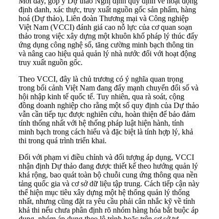
Mới đây, góp ý Dự thảo Nghị định quy định về hoạt động
định danh, xác thực, truy xuất nguồn gốc sản phẩm, hàng
hoá (Dự thảo), Liên đoàn Thương mại và Công nghiệp
Việt Nam (VCCI) đánh giá cao nỗ lực của cơ quan soạn
thảo trong việc xây dựng một khuôn khổ pháp lý thúc đẩy
ứng dụng công nghệ số, tăng cường minh bạch thông tin
và nâng cao hiệu quả quản lý nhà nước đối với hoạt động
truy xuất nguồn gốc.
Theo VCCI, đây là chủ trương có ý nghĩa quan trọng
trong bối cảnh Việt Nam đang đẩy mạnh chuyển đổi số và
hội nhập kinh tế quốc tế. Tuy nhiên, qua rà soát, cộng
đồng doanh nghiệp cho rằng một số quy định của Dự thảo
vẫn cần tiếp tục được nghiên cứu, hoàn thiện để bảo đảm
tính thống nhất với hệ thống pháp luật hiện hành, tính
minh bạch trong cách hiểu và đặc biệt là tính hợp lý, khả
thi trong quá trình triển khai.
Đối với phạm vi điều chỉnh và đối tượng áp dụng, VCCI
nhận định Dự thảo đang được thiết kế theo hướng quản lý
khá rộng, bao quát toàn bộ chuỗi cung ứng thông qua nền
tảng quốc gia và cơ sở dữ liệu tập trung. Cách tiếp cận này
thể hiện mục tiêu xây dựng một hệ thống quản lý thống
nhất, nhưng cũng đặt ra yêu cầu phải cân nhắc kỹ về tính
khả thi nếu chưa phân định rõ nhóm hàng hóa bắt buộc áp
dụng, nhóm áp dụng theo lộ trình hoặc trên cơ sở tự