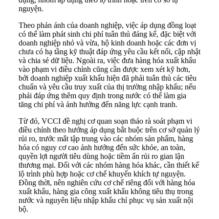
nguyện.
Theo phản ánh của doanh nghiệp, việc áp dụng đồng loạt
có thể làm phát sinh chi phí tuân thủ đáng kể, đặc biệt với
doanh nghiệp nhỏ và vừa, hộ kinh doanh hoặc các đơn vị
chưa có hạ tầng kỹ thuật đáp ứng yêu cầu kết nối, cập nhật
và chia sẻ dữ liệu. Ngoài ra, việc đưa hàng hóa xuất khẩu
vào phạm vi điều chỉnh cũng cần được xem xét kỹ hơn,
bởi doanh nghiệp xuất khẩu hiện đã phải tuân thủ các tiêu
chuẩn và yêu cầu truy xuất của thị trường nhập khẩu; nếu
phải đáp ứng thêm quy định trong nước có thể làm gia
tăng chi phí và ảnh hưởng đến năng lực cạnh tranh.
Từ đó, VCCI đề nghị cơ quan soạn thảo rà soát phạm vi
điều chỉnh theo hướng áp dụng bắt buộc trên cơ sở quản lý
rủi ro, trước mắt tập trung vào các nhóm sản phẩm, hàng
hóa có nguy cơ cao ảnh hưởng đến sức khỏe, an toàn,
quyền lợi người tiêu dùng hoặc tiềm ẩn rủi ro gian lận
thương mại. Đối với các nhóm hàng hóa khác, cần thiết kế
lộ trình phù hợp hoặc cơ chế khuyến khích tự nguyện.
Đồng thời, nên nghiên cứu cơ chế riêng đối với hàng hóa
xuất khẩu, hàng gia công xuất khẩu không tiêu thụ trong
nước và nguyên liệu nhập khẩu chỉ phục vụ sản xuất nội
bộ.