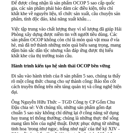
Để được công nhận là sản phẩm OCOP 5 sao cấp quốc
gia, các sản phẩm phải bảo đảm các điều kiện, tiêu chí
khắt khe về nguyên liệu, tổ chức sản xuất, câu chuyện sản
phẩm, tính độc đáo, khả năng xuất khẩu…
Việc tập trung vào chất lượng thay vì số lượng đã giúp Hải
Phòng xây dựng được niềm tin với người tiêu dùng. Các
sản phẩm OCOP không còn chỉ là món quà vặt mua ở vỉa
hè, mà đã trở thành những món quà biếu sang trọng, mang
đậm bản sắc dân tộc nhưng vẫn đáp ứng được thị hiếu
khắt khe của thị trường toàn cầu.
Hành trình kiến tạo hệ sinh thái OCOP bền vững
Đi sâu vào hành trình của 8 sản phẩm 5 sao, chúng ta thấy
rõ một công thức chung cho sự thành công: Bảo tồn cốt
cách truyền thống trên nền tảng quản trị và công nghệ hiện
đại.
Ông Nguyễn Hữu Thức – TGĐ Công ty CP Gốm Chu
Đậu chia sẻ: Với chúng tôi, những sản phẩm gốm đạt
chuẩn 5 sao này không chỉ dừng lại ở công năng sử dụng
hay trang trí thông thường; chúng là những thực thể sống
mang tâm hồn của nghệ thuật. Được phục dựng từ những
tinh hoa 'trong như ngọc, trắng như ngà' của thế kỷ XIV -