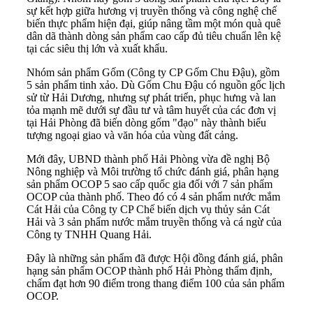
sự kết hợp giữa hương vị truyền thống và công nghệ chế
biến thực phẩm hiện đại, giúp nâng tầm một món quà quê
dân dã thành dòng sản phẩm cao cấp đủ tiêu chuẩn lên kệ
tại các siêu thị lớn và xuất khẩu.
Nhóm sản phẩm Gốm (Công ty CP Gốm Chu Đậu), gồm
5 sản phẩm tinh xảo. Dù Gốm Chu Đậu có nguồn gốc lịch
sử từ Hải Dương, nhưng sự phát triển, phục hưng và lan
tỏa mạnh mẽ dưới sự đầu tư và tâm huyết của các đơn vị
tại Hải Phòng đã biến dòng gốm "đạo" này thành biểu
tượng ngoại giao và văn hóa của vùng đất cảng.
Mới đây, UBND thành phố Hải Phòng vừa đề nghị Bộ
Nông nghiệp và Môi trường tổ chức đánh giá, phân hạng
sản phẩm OCOP 5 sao cấp quốc gia đối với 7 sản phẩm
OCOP của thành phố. Theo đó có 4 sản phẩm nước mắm
Cát Hải của Công ty CP Chế biến dịch vụ thủy sản Cát
Hải và 3 sản phẩm nước mắm truyền thống và cá ngừ của
Công ty TNHH Quang Hải.
Đây là những sản phẩm đã được Hội đồng đánh giá, phân
hạng sản phẩm OCOP thành phố Hải Phòng thẩm định,
chấm đạt hơn 90 điểm trong thang điểm 100 của sản phẩm
OCOP.