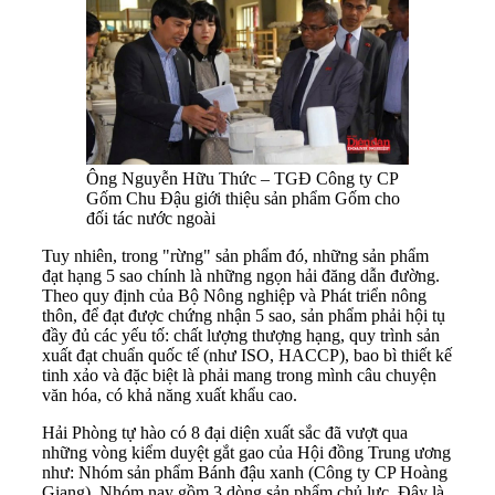
Ông Nguyễn Hữu Thức – TGĐ Công ty CP
Gốm Chu Đậu giới thiệu sản phẩm Gốm cho
đối tác nước ngoài
Tuy nhiên, trong "rừng" sản phẩm đó, những sản phẩm
đạt hạng 5 sao chính là những ngọn hải đăng dẫn đường.
Theo quy định của Bộ Nông nghiệp và Phát triển nông
thôn, để đạt được chứng nhận 5 sao, sản phẩm phải hội tụ
đầy đủ các yếu tố: chất lượng thượng hạng, quy trình sản
xuất đạt chuẩn quốc tế (như ISO, HACCP), bao bì thiết kế
tinh xảo và đặc biệt là phải mang trong mình câu chuyện
văn hóa, có khả năng xuất khẩu cao.
Hải Phòng tự hào có 8 đại diện xuất sắc đã vượt qua
những vòng kiểm duyệt gắt gao của Hội đồng Trung ương
như: Nhóm sản phẩm Bánh đậu xanh (Công ty CP Hoàng
Giang). Nhóm nay gồm 3 dòng sản phẩm chủ lực. Đây là