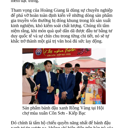
mềm đặc trưng.
Tham vọng của Hoàng Giang là dùng sự chuyên nghiệp
để phá vỡ hoàn toàn định kiến về những dòng sản phẩm
gia truyền vốn thường bị đóng khung trong lối sản xuất
kinh nghiệm, khó kiểm soát chất lượng. Chúng tôi tâm
niệm rằng, khi món quà quê dân dã được đầu tư bằng tư
duy quốc tế và sự chỉn chu trong từng chi tiết, nó sẽ tự
khắc trở thành một giá trị văn hoá đủ sức lay động.
Sản phẩm bánh đậu xanh Rồng Vàng tại Hội
chợ mùa xuân Côn Sơn - Kiếp Bạc
Đó chính là tấm hộ chiếu quyền năng nhất để bánh đậu
xanh tự tin vươn xa, không chỉ hiện diện trên bàn trà của