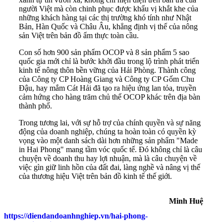
người Việt mà còn chinh phục được khẩu vị khắt khe của
những khách hàng tại các thị trường khó tính như Nhật
Bản, Hàn Quốc và Châu Âu, khẳng định vị thế của nông
sản Việt trên bản đồ ẩm thực toàn cầu.
Con số hơn 900 sản phẩm OCOP và 8 sản phẩm 5 sao
quốc gia mới chỉ là bước khởi đầu trong lộ trình phát triển
kinh tế nông thôn bền vững của Hải Phòng. Thành công
của Công ty CP Hoàng Giang và Công ty CP Gốm Chu
Đậu, hay mắm Cát Hải đã tạo ra hiệu ứng lan tỏa, truyền
cảm hứng cho hàng trăm chủ thể OCOP khác trên địa bàn
thành phố.
Trong tương lai, với sự hỗ trợ của chính quyền và sự năng
động của doanh nghiệp, chúng ta hoàn toàn có quyền kỳ
vọng vào một danh sách dài hơn những sản phẩm "Made
in Hai Phong" mang tầm vóc quốc tế. Đó không chỉ là câu
chuyện về doanh thu hay lợi nhuận, mà là câu chuyện về
việc gìn giữ linh hồn của đất đai, làng nghề và nâng vị thế
của thương hiệu Việt trên bản đồ kinh tế thế giới.
Minh Huệ
https://diendandoanhnghiep.vn/hai-phong-