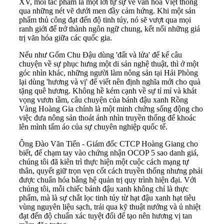
XV, mỗi tác phẩm là một lời tự sự về văn hóa Việt thông
qua những nét vẽ dưới men đầy cảm hứng. Khi một sản
phẩm thủ công đạt đến độ tinh túy, nó sẽ vượt qua mọi
ranh giới để trở thành ngôn ngữ chung, kết nối những giá
trị văn hóa giữa các quốc gia.
Nếu như Gốm Chu Đậu dùng 'đất và lửa' để kể câu
chuyện về sự phục hưng một di sản nghệ thuật, thì ở một
góc nhìn khác, những người làm nông sản tại Hải Phòng
lại dùng 'hương và vị' để viết nên định nghĩa mới cho quà
tặng quê hương. Không hề kém cạnh về sự tỉ mỉ và khát
vọng vươn tầm, câu chuyện của bánh đậu xanh Rồng
Vàng Hoàng Gia chính là một minh chứng sống động cho
việc đưa nông sản thoát ánh nhìn truyền thống để khoác
lên mình tấm áo của sự chuyên nghiệp quốc tế.
Ông Đào Văn Tiến - Giám đốc CTCP Hoàng Giang cho
biết, để chạm tay vào chứng nhận OCOP 5 sao danh giá,
chúng tôi đã kiên trì thực hiện một cuộc cách mạng tự
thân, quyết giữ trọn vẹn cốt cách truyền thống nhưng phải
được chuẩn hóa bằng hệ quản trị quy trình hiện đại. Với
chúng tôi, mỗi chiếc bánh đậu xanh không chỉ là thực
phẩm, mà là sự chắt lọc tinh túy từ hạt đậu xanh hạt tiêu
vùng nguyên liệu sạch, trải qua kỹ thuật nướng và ủ nhiệt
đạt đến độ chuẩn xác tuyệt đối để tạo nên hương vị tan