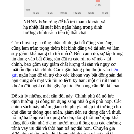
NHNN bơm ròng để hỗ trợ thanh khoản và
hạ nhiệt lãi suất liên ngân hàng trong định
hướng chính sách tiền tệ thắt chặt
Các chuyên gia cũng nhận định giá bất động sản tăng
cũng làm trầm trọng thêm bất bình đẳng về tài sản và làm
suy giảm khả năng chi trả nhà ở. Bên cạnh đó, sự tập trung
tín dụng vào bất động sản đặt ra các rủi ro vĩ mô - tài
chính, bao gồm suy giảm chất lượng tài sản và nguy cơ
mất ổn định tài chính. Các ngân hàng phụ thuộc vào
tiền
gửi
ngắn hạn để tài trợ cho các khoản vay bất động sản dài
hạn cũng đối mặt với rủi ro lệch kỳ hạn; một cú rút thanh
khoản đột ngột có thể gây áp lực lên bảng cân đối kế toán.
Để xử lý những mất cân đối này, Chính phủ đã nỗ lực
định hướng lại dòng tín dụng sang nhà ở giá phù hợp. Các
chính sách này nhằm giảm chi phí gia nhập thị trường cho
chủ đầu tư thông qua miễn, giảm tiền sử dụng đất và thuế,
hỗ trợ hạ tầng và tín dụng ưu đãi; đồng thời mở rộng khả
năng tiếp cận nhà ở cho người mua thông qua các chương
trình vay ưu đãi và thời hạn trả nợ dài hơn. Chuyên gia
WB nhìn nhận, mặc dù khung chính sách và cơ chế tài