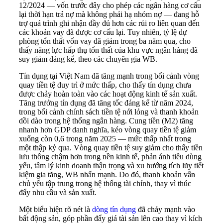
12/2024 — vốn trước đây cho phép các ngân hàng cơ cấu
lại thời hạn trả nợ mà không phải hạ nhóm nợ — đang hỗ
trợ quá trình ghi nhận đầy đủ hơn các rủi ro liên quan đến
các khoản vay đã được cơ cấu lại. Tuy nhiên, tỷ lệ dự
phòng tổn thất vốn vay đã giảm trong ba năm qua, cho
thấy năng lực hấp thụ tổn thất của khu vực ngân hàng đã
suy giảm đáng kể, theo các chuyên gia WB.
Tín dụng tại Việt Nam đã tăng mạnh trong bối cảnh vòng
quay tiền tệ duy trì ở mức thấp, cho thấy tín dụng chưa
được chảy hoàn toàn vào các hoạt động kinh tế sản xuất.
Tăng trưởng tín dụng đã tăng tốc đáng kể từ năm 2024,
trong bối cảnh chính sách tiền tệ nới lỏng và thanh khoản
dồi dào trong hệ thống ngân hàng. Cung tiền (M2) tăng
nhanh hơn GDP danh nghĩa, kéo vòng quay tiền tệ giảm
xuống còn 0,6 trong năm 2025 — mức thấp nhất trong
một thập kỷ qua. Vòng quay tiền tệ suy giảm cho thấy tiền
lưu thông chậm hơn trong nền kinh tế, phản ánh tiêu dùng
yếu, tâm lý kinh doanh thận trọng và xu hướng tích lũy tiết
kiệm gia tăng, WB nhấn mạnh. Do đó, thanh khoản vẫn
chủ yếu tập trung trong hệ thống tài chính, thay vì thúc
đẩy nhu cầu và sản xuất.
Một biểu hiện rõ nét là
dòng tín dụng
đã chảy mạnh vào
bất động sản, góp phần đẩy giá tài sản lên cao thay vì kích