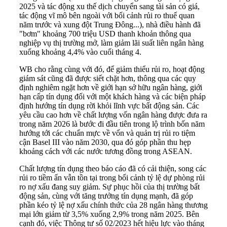
2025 và tác động xu thế dịch chuyển sang tài sản có giá,
tác động vĩ mô bên ngoài với bối cảnh rủi ro thuế quan
năm trước và xung đột Trung Đông...), nhà điều hành đã
"bơm" khoảng 700 triệu USD thanh khoản thông qua
nghiệp vụ thị trường mở, làm giảm lãi suất liên ngân hàng
xuống khoảng 4,4% vào cuối tháng 4.
WB cho rằng cùng với đó, để giảm thiểu rủi ro, hoạt động
giám sát cũng đã được siết chặt hơn, thông qua các quy
định nghiêm ngặt hơn về giới hạn sở hữu ngân hàng, giới
hạn cấp tín dụng đối với một khách hàng và các biện pháp
định hướng tín dụng rời khỏi lĩnh vực bất động sản. Các
yêu cầu cao hơn về chất lượng vốn ngân hàng được đưa ra
trong năm 2026 là bước đi đầu tiên trong lộ trình bốn năm
hướng tới các chuẩn mực về vốn và quản trị rủi ro tiệm
cận Basel III vào năm 2030, qua đó góp phần thu hẹp
khoảng cách với các nước tương đồng trong ASEAN.
Chất lượng tín dụng theo báo cáo đã có cải thiện, song các
rủi ro tiềm ẩn vẫn tồn tại trong bối cảnh tỷ lệ dự phòng rủi
ro nợ xấu đang suy giảm. Sự phục hồi của thị trường bất
động sản, cùng với tăng trưởng tín dụng mạnh, đã góp
phần kéo tỷ lệ nợ xấu chính thức của 28 ngân hàng thương
mại lớn giảm từ 3,5% xuống 2,9% trong năm 2025. Bên
cạnh đó, việc Thông tư số 02/2023 hết hiệu lực vào tháng