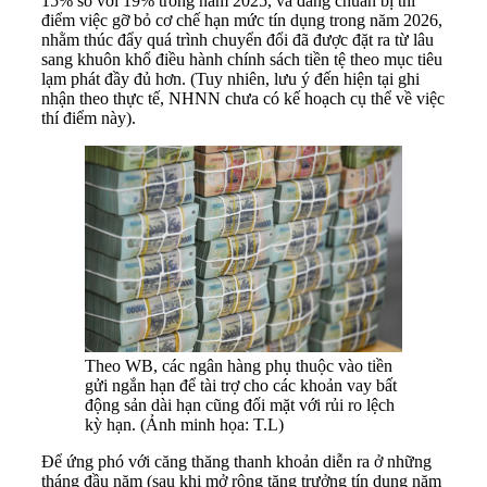
15% so với 19% trong năm 2025, và đang chuẩn bị thí
điểm việc gỡ bỏ cơ chế hạn mức tín dụng trong năm 2026,
nhằm thúc đẩy quá trình chuyển đổi đã được đặt ra từ lâu
sang khuôn khổ điều hành chính sách tiền tệ theo mục tiêu
lạm phát đầy đủ hơn. (Tuy nhiên, lưu ý đến hiện tại ghi
nhận theo thực tế, NHNN chưa có kế hoạch cụ thể về việc
thí điểm này).
Theo WB, các ngân hàng phụ thuộc vào tiền
gửi ngắn hạn để tài trợ cho các khoản vay bất
động sản dài hạn cũng đối mặt với rủi ro lệch
kỳ hạn. (Ảnh minh họa: T.L)
Để ứng phó với căng thăng thanh khoản diễn ra ở những
tháng đầu năm (sau khi mở rộng tăng trưởng tín dụng năm