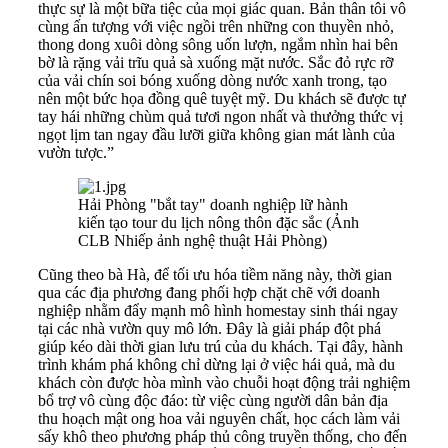
thực sự là một bữa tiệc của mọi giác quan. Bản thân tôi vô
cùng ấn tượng với việc ngồi trên những con thuyền nhỏ,
thong dong xuôi dòng sông uốn lượn, ngắm nhìn hai bên
bờ là rặng vải trĩu quả sà xuống mặt nước. Sắc đỏ rực rỡ
của vải chín soi bóng xuống dòng nước xanh trong, tạo
nên một bức họa đồng quê tuyệt mỹ. Du khách sẽ được tự
tay hái những chùm quả tươi ngon nhất và thưởng thức vị
ngọt lịm tan ngay đầu lưỡi giữa không gian mát lành của
vườn tược.”
Hải Phòng "bắt tay" doanh nghiệp lữ hành
kiến tạo tour du lịch nông thôn đặc sắc (Ảnh
CLB Nhiếp ảnh nghệ thuật Hải Phòng)
Cũng theo bà Hà, để tối ưu hóa tiềm năng này, thời gian
qua các địa phương đang phối hợp chặt chẽ với doanh
nghiệp nhằm đẩy mạnh mô hình homestay sinh thái ngay
tại các nhà vườn quy mô lớn. Đây là giải pháp đột phá
giúp kéo dài thời gian lưu trú của du khách. Tại đây, hành
trình khám phá không chỉ dừng lại ở việc hái quả, mà du
khách còn được hòa mình vào chuỗi hoạt động trải nghiệm
bổ trợ vô cùng độc đáo: từ việc cùng người dân bản địa
thu hoạch mật ong hoa vải nguyên chất, học cách làm vải
sấy khô theo phương pháp thủ công truyền thống, cho đến