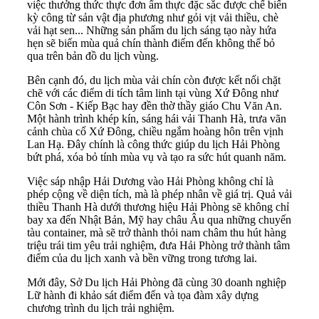
việc thưởng thức thực đơn ẩm thực đặc sắc được chế biến
kỳ công từ sản vật địa phương như gỏi vịt vải thiều, chè
vải hạt sen... Những sản phẩm du lịch sáng tạo này hứa
hẹn sẽ biến mùa quả chín thành điểm đến không thể bỏ
qua trên bản đồ du lịch vùng.
Bên cạnh đó, du lịch mùa vải chín còn được kết nối chặt
chẽ với các điểm di tích tâm linh tại vùng Xứ Đông như
Côn Sơn - Kiếp Bạc hay đền thờ thầy giáo Chu Văn An.
Một hành trình khép kín, sáng hái vải Thanh Hà, trưa vãn
cảnh chùa cổ Xứ Đông, chiều ngắm hoàng hôn trên vịnh
Lan Hạ. Đây chính là công thức giúp du lịch Hải Phòng
bứt phá, xóa bỏ tính mùa vụ và tạo ra sức hút quanh năm.
Việc sáp nhập Hải Dương vào Hải Phòng không chỉ là
phép cộng về diện tích, mà là phép nhân về giá trị. Quả vải
thiều Thanh Hà dưới thương hiệu Hải Phòng sẽ không chỉ
bay xa đến Nhật Bản, Mỹ hay châu Âu qua những chuyến
tàu container, mà sẽ trở thành thỏi nam châm thu hút hàng
triệu trái tim yêu trải nghiệm, đưa Hải Phòng trở thành tâm
điểm của du lịch xanh và bền vững trong tương lai.
Mới đây, Sở Du lịch Hải Phòng đã cùng 30 doanh nghiệp
Lữ hành đi khảo sát điểm đến và tọa đàm xây dựng
chương trình du lịch trải nghiệm.