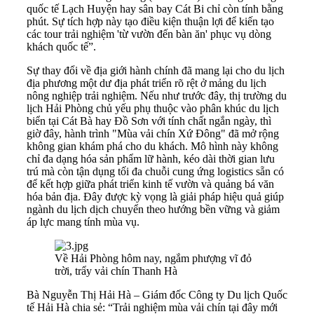
quốc tế Lạch Huyện hay sân bay Cát Bi chỉ còn tính bằng
phút. Sự tích hợp này tạo điều kiện thuận lợi để kiến tạo
các tour trải nghiệm 'từ vườn đến bàn ăn' phục vụ dòng
khách quốc tế”.
Sự thay đổi về địa giới hành chính đã mang lại cho du lịch
địa phương một dư địa phát triển rõ rệt ở mảng du lịch
nông nghiệp trải nghiệm. Nếu như trước đây, thị trường du
lịch Hải Phòng chủ yếu phụ thuộc vào phân khúc du lịch
biển tại Cát Bà hay Đồ Sơn với tính chất ngắn ngày, thì
giờ đây, hành trình "Mùa vải chín Xứ Đông" đã mở rộng
không gian khám phá cho du khách. Mô hình này không
chỉ đa dạng hóa sản phẩm lữ hành, kéo dài thời gian lưu
trú mà còn tận dụng tối đa chuỗi cung ứng logistics sẵn có
để kết hợp giữa phát triển kinh tế vườn và quảng bá văn
hóa bản địa. Đây được kỳ vọng là giải pháp hiệu quả giúp
ngành du lịch dịch chuyển theo hướng bền vững và giảm
áp lực mang tính mùa vụ.
Về Hải Phòng hôm nay, ngắm phượng vĩ đỏ
trời, trẩy vải chín Thanh Hà
Bà Nguyễn Thị Hải Hà – Giám đốc Công ty Du lịch Quốc
tế Hải Hà chia sẻ: “Trải nghiệm mùa vải chín tại đây mới