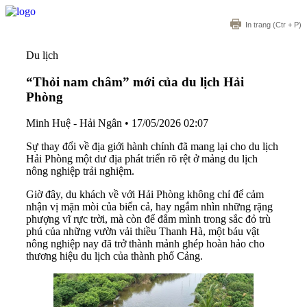
In trang
(Ctr + P)
Du lịch
“Thỏi nam châm” mới của du lịch Hải
Phòng
Minh Huệ - Hải Ngân
•
17/05/2026 02:07
Sự thay đổi về địa giới hành chính đã mang lại cho du lịch
Hải Phòng một dư địa phát triển rõ rệt ở mảng du lịch
nông nghiệp trải nghiệm.
Giờ đây, du khách về với Hải Phòng không chỉ để cảm
nhận vị mặn mòi của biển cả, hay ngắm nhìn những rặng
phượng vĩ rực trời, mà còn để đắm mình trong sắc đỏ trù
phú của những vườn vải thiều Thanh Hà, một báu vật
nông nghiệp nay đã trở thành mảnh ghép hoàn hảo cho
thương hiệu du lịch của thành phố Cảng.