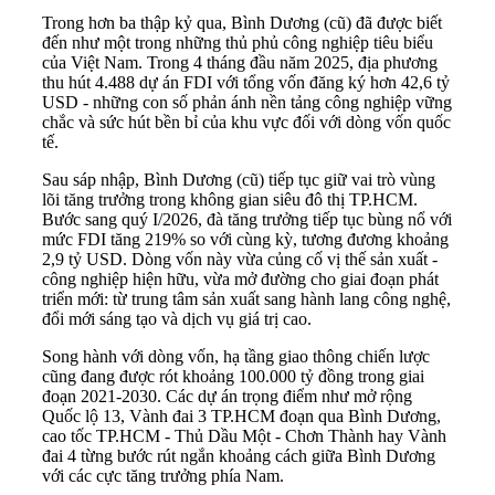
Trong hơn ba thập kỷ qua, Bình Dương (cũ) đã được biết
đến như một trong những thủ phủ công nghiệp tiêu biểu
của Việt Nam. Trong 4 tháng đầu năm 2025, địa phương
thu hút 4.488 dự án FDI với tổng vốn đăng ký hơn 42,6 tỷ
USD - những con số phản ánh nền tảng công nghiệp vững
chắc và sức hút bền bỉ của khu vực đối với dòng vốn quốc
tế.
Sau sáp nhập, Bình Dương (cũ) tiếp tục giữ vai trò vùng
lõi tăng trưởng trong không gian siêu đô thị TP.HCM.
Bước sang quý I/2026, đà tăng trưởng tiếp tục bùng nổ với
mức FDI tăng 219% so với cùng kỳ, tương đương khoảng
2,9 tỷ USD. Dòng vốn này vừa củng cố vị thế sản xuất -
công nghiệp hiện hữu, vừa mở đường cho giai đoạn phát
triển mới: từ trung tâm sản xuất sang hành lang công nghệ,
đổi mới sáng tạo và dịch vụ giá trị cao.
Song hành với dòng vốn, hạ tầng giao thông chiến lược
cũng đang được rót khoảng 100.000 tỷ đồng trong giai
đoạn 2021-2030. Các dự án trọng điểm như mở rộng
Quốc lộ 13, Vành đai 3 TP.HCM đoạn qua Bình Dương,
cao tốc TP.HCM - Thủ Dầu Một - Chơn Thành hay Vành
đai 4 từng bước rút ngắn khoảng cách giữa Bình Dương
với các cực tăng trưởng phía Nam.