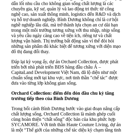
dẫn lối nhu cầu cho không gian sống chất lượng là các
chuyên gia, kỹ sư, quản lý và lao động tri thức từ công
nghệ cao, sản xuất thông minh, logistics đến R&D và dịch
vụ hỗ trợ doanh nghiệp. Bình Dương không chỉ là cơ hội
nghề nghiệp lâu dài, mà trở thành lựa chọn an cư dài hạn
trong một môi trường tương xứng với thu nhập, nhịp sống
và yêu cầu ngày càng cao về tiện ích, riêng tư và chất
lượng vận hành. Thị trường bất động sản vì thế đòi hỏi
những sản phẩm đủ khác biệt để tương xứng với diện mạo
đô thị đang đổi thay.
Đáp lại kỳ vọng ấy, dự án Orchard Collection, được phát
triển bởi nhà phát triển BĐS hàng đầu châu Á –
CapitaLand Development Việt Nam, đã lộ diện như một
chuẩn sống mới tại khu vực, nơi tinh thần "chế tác" được
đưa vào từng lớp không gian sống.
Orchard Collection: điểm đến đón đầu chu kỳ tăng
trưởng tiếp theo của Bình Dương
Trong bối cảnh Bình Dương bước vào giai đoạn nâng cấp
chất lượng sống, Orchard Collection là mảnh ghép cuối
cùng hoàn thiện “chất sống” độc bản của khu phức hợp
SYCAMORE. Với tinh thần Haute Couture Living, dự án
là một “Thế giới của những chế tác diệu kỳ chạm tầng tinh