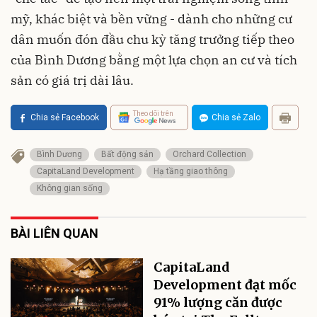
mỹ, khác biệt và bền vững - dành cho những cư
dân muốn đón đầu chu kỳ tăng trưởng tiếp theo
của Bình Dương bằng một lựa chọn an cư và tích
sản có giá trị dài lâu.
Theo dõi trên
Chia sẻ Facebook
Chia sẻ Zalo
Bình Dương
Bất động sản
Orchard Collection
CapitaLand Development
Hạ tầng giao thông
Không gian sống
BÀI LIÊN QUAN
CapitaLand
Development đạt mốc
91% lượng căn được