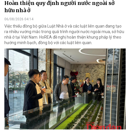
Hoàn thiện quy định người nước ngoài sở
hữu nhà ở
06/08/2026 04:14
Việc thiếu đồng bộ giữa Luật Nhà ở và các luật liên quan đang tạo
ra nhiều vướng mắc trong quá trình người nước ngoài mua, sở hữu
nhà ở tại Việt Nam. HoREA đề nghị hoàn thiện khung pháp lý theo
hướng minh bạch, đồng bộ với các luật liên quan.