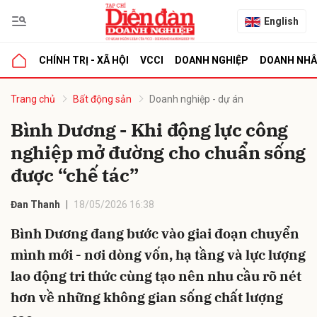
English
CHÍNH TRỊ - XÃ HỘI
VCCI
DOANH NGHIỆP
DOANH NH
bình luận
Trang chủ
Bất động sản
Doanh nghiệp - dự án
Bình Dương - Khi động lực công
nghiệp mở đường cho chuẩn sống
được “chế tác”
Đan Thanh
18/05/2026 16:38
Bình Dương đang bước vào giai đoạn chuyển
Hủy
G
mình mới - nơi dòng vốn, hạ tầng và lực lượng
lao động tri thức cùng tạo nên nhu cầu rõ nét
hơn về những không gian sống chất lượng