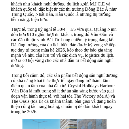
khách như khách nghỉ dưỡng, du lịch golf, M.I.C.E và
khách quốc tế, đặc biệt từ các thị trường Đông Bắc Á như
Trung Quốc, Nhật Bản, Hàn Quốc là những thị trường
tiềm năng, hiện hữu.
Thực tế, trong kỳ nghỉ lễ 30/4 – 1/5 vừa qua, Quảng Ninh
đón hơn 910 nghìn lượt du khách, trong đó Vân Đồn và
các đảo thuộc vịnh Bái Tử Long chiếm tỷ trọng đáng kể.
Đà tăng trưởng của du lịch biển đảo được kỳ vọng sẽ tiếp
tục duy trì trong mùa hè 2026, kéo theo dự báo gia tăng
mạnh về nhu cầu lưu trú và các dịch vụ, logistics du lịch,
mở ra cơ hội vàng cho các nhà đầu tư bất động sản nghỉ
dưỡng.
Trong bối cảnh đó, các sản phẩm bất động sản nghỉ dưỡng
có khả năng khai thác thực tế ngay đang trở thành tâm
điểm quan tâm của nhà đầu tư. Crystal Holidays Harbour
Vân Đồn là một trong số ít dự án sẵn sàng bước vào giai
đoạn vận hành thực tế, với hai tòa The Victory (tòa A) và
The Oasis (tòa B) đã khánh thành, bàn giao và đang hoàn
thiện công tác trang hoàng, chuẩn bị để đón khách ngay
trong hè 2026.