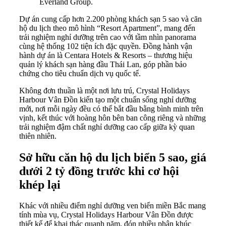
Everland Group.
Dự án cung cấp hơn 2.200 phòng khách sạn 5 sao và căn
hộ du lịch theo mô hình “Resort Apartment”, mang đến
trải nghiệm nghỉ dưỡng trên cao với tầm nhìn panorama
cùng hệ thống 102 tiện ích đặc quyền. Đồng hành vận
hành dự án là Centara Hotels & Resorts – thương hiệu
quản lý khách sạn hàng đầu Thái Lan, góp phần bảo
chứng cho tiêu chuẩn dịch vụ quốc tế.
Không đơn thuần là một nơi lưu trú, Crystal Holidays
Harbour Vân Đồn kiến tạo một chuẩn sống nghỉ dưỡng
mới, nơi mỗi ngày đều có thể bắt đầu bằng bình minh trên
vịnh, kết thúc với hoàng hôn bên ban công riêng và những
trải nghiệm đậm chất nghỉ dưỡng cao cấp giữa kỳ quan
thiên nhiên.
Sở hữu căn hộ du lịch biển 5 sao, giá
dưới 2 tỷ đồng trước khi cơ hội
khép lại
Khác với nhiều điểm nghỉ dưỡng ven biển miền Bắc mang
tính mùa vụ, Crystal Holidays Harbour Vân Đồn được
thiết kế để khai thác quanh năm, đón nhiều phân khúc