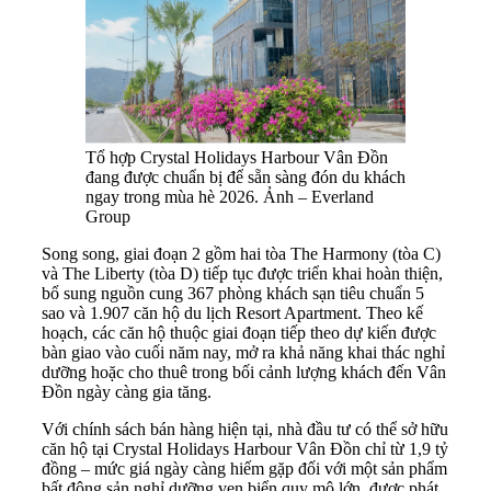
Tổ hợp Crystal Holidays Harbour Vân Đồn
đang được chuẩn bị để sẵn sàng đón du khách
ngay trong mùa hè 2026. Ảnh – Everland
Group
Song song, giai đoạn 2 gồm hai tòa The Harmony (tòa C)
và The Liberty (tòa D) tiếp tục được triển khai hoàn thiện,
bổ sung nguồn cung 367 phòng khách sạn tiêu chuẩn 5
sao và 1.907 căn hộ du lịch Resort Apartment. Theo kế
hoạch, các căn hộ thuộc giai đoạn tiếp theo dự kiến được
bàn giao vào cuối năm nay, mở ra khả năng khai thác nghỉ
dưỡng hoặc cho thuê trong bối cảnh lượng khách đến Vân
Đồn ngày càng gia tăng.
Với chính sách bán hàng hiện tại, nhà đầu tư có thể sở hữu
căn hộ tại Crystal Holidays Harbour Vân Đồn chỉ từ 1,9 tỷ
đồng – mức giá ngày càng hiếm gặp đối với một sản phẩm
bất động sản nghỉ dưỡng ven biển quy mô lớn, được phát