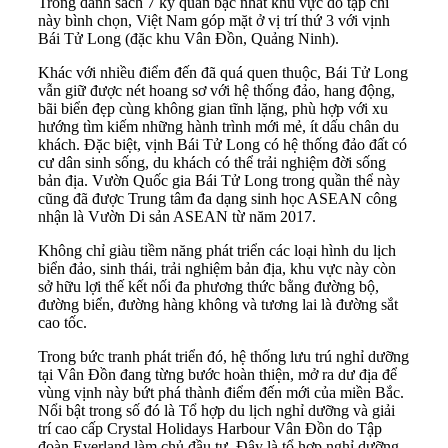
Trong danh sách 7 kỳ quan bậc nhất khu vực do tạp chí
này bình chọn, Việt Nam góp mặt ở vị trí thứ 3 với vịnh
Bái Tử Long (đặc khu Vân Đồn, Quảng Ninh).
Khác với nhiều điểm đến đã quá quen thuộc, Bái Tử Long
vẫn giữ được nét hoang sơ với hệ thống đảo, hang động,
bãi biển đẹp cùng không gian tĩnh lặng, phù hợp với xu
hướng tìm kiếm những hành trình mới mẻ, ít dấu chân du
khách. Đặc biệt, vịnh Bái Tử Long có hệ thống đảo đất có
cư dân sinh sống, du khách có thể trải nghiệm đời sống
bản địa. Vườn Quốc gia Bái Tử Long trong quần thể này
cũng đã được Trung tâm đa dạng sinh học ASEAN công
nhận là Vườn Di sản ASEAN từ năm 2017.
Không chỉ giàu tiềm năng phát triển các loại hình du lịch
biển đảo, sinh thái, trải nghiệm bản địa, khu vực này còn
sở hữu lợi thế kết nối đa phương thức bằng đường bộ,
đường biển, đường hàng không và tương lai là đường sắt
cao tốc.
Trong bức tranh phát triển đó, hệ thống lưu trú nghỉ dưỡng
tại Vân Đồn đang từng bước hoàn thiện, mở ra dư địa để
vùng vịnh này bứt phá thành điểm đến mới của miền Bắc.
Nổi bật trong số đó là Tổ hợp du lịch nghỉ dưỡng và giải
trí cao cấp Crystal Holidays Harbour Vân Đồn do Tập
đoàn Everland làm chủ đầu tư. Đây là tổ hợp nghỉ dưỡng