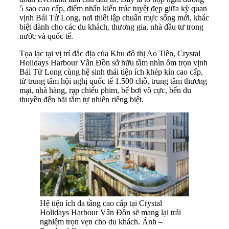
5 sao cao cấp, điểm nhấn kiến trúc tuyệt đẹp giữa kỳ quan
vịnh Bái Tử Long, nơi thiết lập chuẩn mực sống mới, khác
biệt dành cho các du khách, thương gia, nhà đầu tư trong
nước và quốc tế.
Tọa lạc tại vị trí đắc địa của Khu đô thị Ao Tiên, Crystal
Holidays Harbour Vân Đồn sở hữu tầm nhìn ôm trọn vịnh
Bái Tử Long cùng hệ sinh thái tiện ích khép kín cao cấp,
từ trung tâm hội nghị quốc tế 1.500 chỗ, trung tâm thương
mại, nhà hàng, rạp chiếu phim, bể bơi vô cực, bến du
thuyền đến bãi tắm tự nhiên riêng biệt.
Hệ tiện ích đa tầng cao cấp tại Crystal
Holidays Harbour Vân Đồn sẽ mang lại trải
nghiệm trọn vẹn cho du khách. Ảnh –