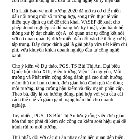
còn làm giảm động lực đầu tư công nghệ xử lý hiện đại.
Dù Luật Bảo vệ môi trường 2020 đã mở ra cơ chế miễn
đấu nối trong một số trường hợp, song trên thực tế vẫn
thiếu quy định cụ thể để triển khai. VASEP đề xuất cho
phép doanh nghiệp có đủ năng lực kỹ thuật, vận hành hệ
thống xử lý đạt chuẩn cột A, có quan trắc tự động kết nối
với cơ quan quản lý được miễn đấu nối vào hệ thống xử lý
tập trung. Đây được đánh giá là giải pháp vừa tiết kiệm chi
phí, vừa khuyến khích doanh nghiệp đầu tư công nghệ
xanh.
Cho ý kiến về Dự thảo, PGS, TS Bùi Thị An, Đại biểu
Quốc hội khóa XIII, Viện trưởng Viện Tài nguyên, Môi
trường và Phát triển cộng đồng đánh giá cao định hướng
giảm thủ tục hành chính, đơn giản hóa đánh giá tác động
môi trường, tăng cường hậu kiểm và đẩy mạnh phân cấp.
Theo bà, đây là xu hướng đúng, phù hợp với yêu cầu cải
cách thể chế và giảm gánh nặng tuân thủ cho doanh
nghiệp.
Tuy nhiên, PGS, TS Bùi Thị An lưu ý rằng việc đơn giản
hóa thủ tục phải đi kèm các công cụ kiểm soát hiệu quả để
tránh rủi ro môi trường.
Thứ nhất, đối với các dự án nhạy cảm liên quan đến biển,