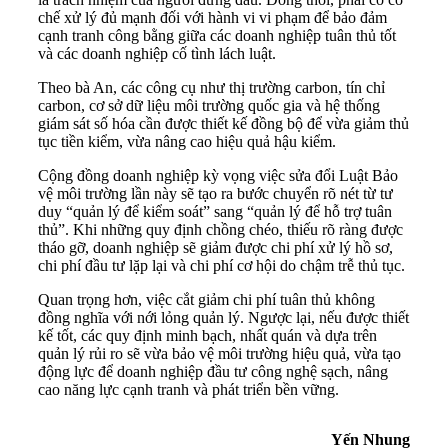
chế xử lý đủ mạnh đối với hành vi vi phạm để bảo đảm
cạnh tranh công bằng giữa các doanh nghiệp tuân thủ tốt
và các doanh nghiệp cố tình lách luật.
Theo bà An, các công cụ như thị trường carbon, tín chỉ
carbon, cơ sở dữ liệu môi trường quốc gia và hệ thống
giám sát số hóa cần được thiết kế đồng bộ để vừa giảm thủ
tục tiền kiểm, vừa nâng cao hiệu quả hậu kiểm.
Cộng đồng doanh nghiệp kỳ vọng việc sửa đổi Luật Bảo
vệ môi trường lần này sẽ tạo ra bước chuyển rõ nét từ tư
duy “quản lý để kiểm soát” sang “quản lý để hỗ trợ tuân
thủ”. Khi những quy định chồng chéo, thiếu rõ ràng được
tháo gỡ, doanh nghiệp sẽ giảm được chi phí xử lý hồ sơ,
chi phí đầu tư lặp lại và chi phí cơ hội do chậm trễ thủ tục.
Quan trọng hơn, việc cắt giảm chi phí tuân thủ không
đồng nghĩa với nới lỏng quản lý. Ngược lại, nếu được thiết
kế tốt, các quy định minh bạch, nhất quán và dựa trên
quản lý rủi ro sẽ vừa bảo vệ môi trường hiệu quả, vừa tạo
động lực để doanh nghiệp đầu tư công nghệ sạch, nâng
cao năng lực cạnh tranh và phát triển bền vững.
Yến Nhung