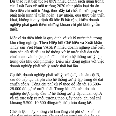
Dự thảo luật tiếp tục kế thừa nhiều chính sách quan trọng
của Luật Bảo vệ môi trường 2020 như phân loại dự án
theo tiêu chí môi trường, thúc đẩy tái chế, tái sử dụng và
phát triển kinh tế tuần hoàn. Tuy nhiên, qua thực tiễn triển
khai, không ít quy định đã bộc lộ bất cập, khiến doanh
nghiệp phải gánh thêm những khoản chi phí không cần
thiết.
Một ví dụ điển hình là quy định về xử lý nước thải trong
khu công nghiệp. Theo Hiệp hội Chế biến và Xuất khẩu
Thủy sản Việt Nam VASEP, nhiều doanh nghiệp chế biến
thủy sản dù đã đầu tư hệ thống xử lý nước thải đạt tiêu
chuẩn cao vẫn buộc phải đấu nối vào hệ thống xử lý tập
trung của khu công nghiệp. Điều này đồng nghĩa với việc
doanh nghiệp phải xử lý nước thải hai lần.
Cụ thể, doanh nghiệp phải xử lý sơ bộ đạt chuẩn cột B,
sau đó tiếp tục trả phí cho hệ thống xử lý tập trung để đạt
chuẩn cột A. Tổng chi phí xử lý theo đó lên tới 18.500–
28.000 đồng/m³ nước thải. Trong khi đó, nếu doanh
nghiệp được phép đầu tư hệ thống xử lý đạt chuẩn cột A
và xả trực tiếp ra môi trường theo giấy phép, chi phí chỉ
khoảng 5.500–10.500 đồng/m³, thấp hơn đáng kể.
Chênh lệch này không chỉ làm tăng chi phí sản xuất mà