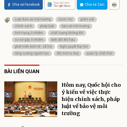
Theo dõi trên
Chia sẻ Facebook
Chia sẻ Zalo
Luật Bảo vệ môi trường
Quốc hội
giám sát
chính sách
pháp luật
bảo vệ môi trường
tình trạng ô nhiễm
chất lượng không khí
cơ sở gây ô nhiễm
biến đổi khí hậu
phát triển kinh tế - xã hội
Nghị quyết Đại hội
tăng cường nguồn lực
đổi mới tư duy
quản lý chất thải
BÀI LIÊN QUAN
Hôm nay, Quốc hội cho
ý kiến về việc thực
hiện chính sách, pháp
luật về bảo vệ môi
trường