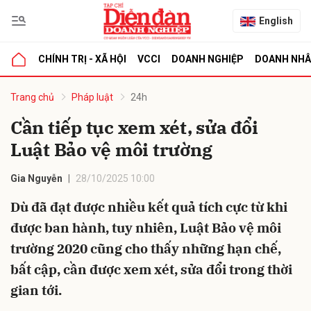
English
CHÍNH TRỊ - XÃ HỘI
VCCI
DOANH NGHIỆP
DOANH NH
bình luận
Trang chủ
Pháp luật
24h
Cần tiếp tục xem xét, sửa đổi
Luật Bảo vệ môi trường
Gia Nguyễn
28/10/2025 10:00
Dù đã đạt được nhiều kết quả tích cực từ khi
được ban hành, tuy nhiên, Luật Bảo vệ môi
Hủy
G
trường 2020 cũng cho thấy những hạn chế,
bất cập, cần được xem xét, sửa đổi trong thời
gian tới.