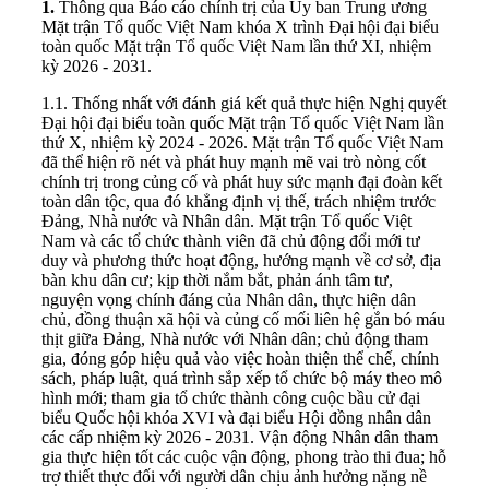
1.
Thông qua Báo cáo chính trị của Ủy ban Trung ương
Mặt trận Tổ quốc Việt Nam khóa X trình Đại hội đại biểu
toàn quốc Mặt trận Tổ quốc Việt Nam lần thứ XI, nhiệm
kỳ 2026 - 2031.
1.1. Thống nhất với đánh giá kết quả thực hiện Nghị quyết
Đại hội đại biểu toàn quốc Mặt trận Tổ quốc Việt Nam lần
thứ X, nhiệm kỳ 2024 - 2026. Mặt trận Tổ quốc Việt Nam
đã thể hiện rõ nét và phát huy mạnh mẽ vai trò nòng cốt
chính trị trong củng cố và phát huy sức mạnh đại đoàn kết
toàn dân tộc, qua đó khẳng định vị thế, trách nhiệm trước
Đảng, Nhà nước và Nhân dân. Mặt trận Tổ quốc Việt
Nam và các tổ chức thành viên đã chủ động đổi mới tư
duy và phương thức hoạt động, hướng mạnh về cơ sở, địa
bàn khu dân cư; kịp thời nắm bắt, phản ánh tâm tư,
nguyện vọng chính đáng của Nhân dân, thực hiện dân
chủ, đồng thuận xã hội và củng cố mối liên hệ gắn bó máu
thịt giữa Đảng, Nhà nước với Nhân dân; chủ động tham
gia, đóng góp hiệu quả vào việc hoàn thiện thể chế, chính
sách, pháp luật, quá trình sắp xếp tổ chức bộ máy theo mô
hình mới; tham gia tổ chức thành công cuộc bầu cử đại
biểu Quốc hội khóa XVI và đại biểu Hội đồng nhân dân
các cấp nhiệm kỳ 2026 - 2031. Vận động Nhân dân tham
gia thực hiện tốt các cuộc vận động, phong trào thi đua; hỗ
trợ thiết thực đối với người dân chịu ảnh hưởng nặng nề