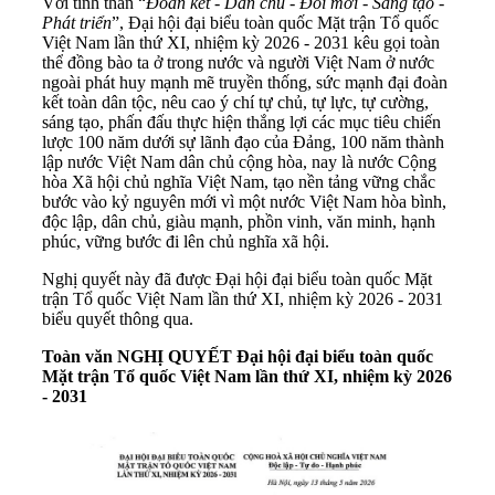
Với tinh thần “
Đoàn kết - Dân chủ - Đổi mới - Sáng tạo -
Phát triển
”, Đại hội đại biểu toàn quốc Mặt trận Tổ quốc
Việt Nam lần thứ XI, nhiệm kỳ 2026 - 2031 kêu gọi toàn
thể đồng bào ta ở trong nước và người Việt Nam ở nước
ngoài phát huy mạnh mẽ truyền thống, sức mạnh đại đoàn
kết toàn dân tộc, nêu cao ý chí tự chủ, tự lực, tự cường,
sáng tạo, phấn đấu thực hiện thắng lợi các mục tiêu chiến
lược 100 năm dưới sự lãnh đạo của Đảng, 100 năm thành
lập nước Việt Nam dân chủ cộng hòa, nay là nước Cộng
hòa Xã hội chủ nghĩa Việt Nam, tạo nền tảng vững chắc
bước vào kỷ nguyên mới vì một nước Việt Nam hòa bình,
độc lập, dân chủ, giàu mạnh, phồn vinh, văn minh, hạnh
phúc, vững bước đi lên chủ nghĩa xã hội.
Nghị quyết này đã được Đại hội đại biểu toàn quốc Mặt
trận Tổ quốc Việt Nam lần thứ XI, nhiệm kỳ 2026 - 2031
biểu quyết thông qua.
Toàn văn NGHỊ QUYẾT Đại hội đại biểu toàn quốc
Mặt trận Tổ quốc Việt Nam lần thứ XI, nhiệm kỳ 2026
- 2031