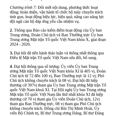
Chương trình 7:
Đổi mới nội dung, phương thức hoạt
động; hoàn thiện, vận hành tổ chức bộ máy chuyên trách
tinh gọn, hoạt động hiệu lực, hiệu quả; nâng cao năng lực
đội ngũ cán bộ đáp ứng yêu cầu nhiệm vụ.
2
. Thông qua Báo cáo kiểm điểm hoạt động của Ủy ban
Trung ương, Đoàn Chủ tịch và Ban Thường trực Ủy ban
Trung ương Mặt trận Tổ quốc Việt Nam khóa X, giai đoạn
2024 - 2026.
3.
Đại hội đã tiến hành thảo luận và thống nhất thông qua
Điều lệ Mặt trận Tổ quốc Việt Nam sửa đổi, bổ sung.
4
. Đại hội thông qua số lượng: Ủy viên Ủy ban Trung
ương Mặt trận Tổ quốc Việt Nam khóa XI là 405 vị, Đoàn
Chủ tịch từ 72 đến 100 vị, Ban Thường trực là 12 vị; Phó
Chủ tịch không chuyên trách là 08 vị. Đại hội đã hiệp
thương cử 397vị tham gia Ủy ban Trung ương Mặt trận Tổ
quốc Việt Nam khoá XI. Tại Hội nghị Ủy ban Trung ương
Mặt trận Tổ quốc Việt Nam lần thứ nhất khóa XI đã hiệp
thương cử 70 vị tham gia Ủy viên Đoàn Chủ tịch, 12vị
tham gia Ban Thường trực, 08 vị tham gia Phó Chủ tịch
không chuyên trách. Đồng chí Bùi Thị Minh Hoài, Ủy
viên Bộ Chính trị, Bí thư Trung ương Đảng, Bí thư Đảng