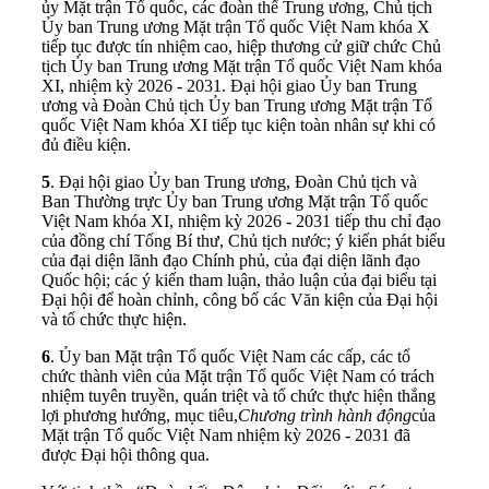
ủy Mặt trận Tổ quốc, các đoàn thể Trung ương, Chủ tịch
Ủy ban Trung ương Mặt trận Tổ quốc Việt Nam khóa X
tiếp tục được tín nhiệm cao, hiệp thương cử giữ chức Chủ
tịch Ủy ban Trung ương Mặt trận Tổ quốc Việt Nam khóa
XI, nhiệm kỳ 2026 - 2031. Đại hội giao Ủy ban Trung
ương và Đoàn Chủ tịch Ủy ban Trung ương Mặt trận Tổ
quốc Việt Nam khóa XI tiếp tục kiện toàn nhân sự khi có
đủ điều kiện.
5
. Đại hội giao Ủy ban Trung ương, Đoàn Chủ tịch và
Ban Thường trực Ủy ban Trung ương Mặt trận Tổ quốc
Việt Nam khóa XI, nhiệm kỳ 2026 - 2031 tiếp thu chỉ đạo
của đồng chí Tổng Bí thư, Chủ tịch nước; ý kiến phát biểu
của đại diện lãnh đạo Chính phủ, của đại diện lãnh đạo
Quốc hội; các ý kiến tham luận, thảo luận của đại biểu tại
Đại hội để hoàn chỉnh, công bố các Văn kiện của Đại hội
và tổ chức thực hiện.
6
. Ủy ban Mặt trận Tổ quốc Việt Nam các cấp, các tổ
chức thành viên của Mặt trận Tổ quốc Việt Nam có trách
nhiệm tuyên truyền, quán triệt và tổ chức thực hiện thắng
lợi phương hướng, mục tiêu,
Chương trình hành động
của
Mặt trận Tổ quốc Việt Nam nhiệm kỳ 2026 - 2031 đã
được Đại hội thông qua.