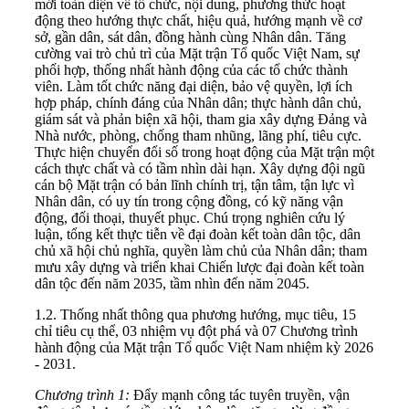
mới toàn diện về tổ chức, nội dung, phương thức hoạt
động theo hướng thực chất, hiệu quả, hướng mạnh về cơ
sở, gần dân, sát dân, đồng hành cùng Nhân dân. Tăng
cường vai trò chủ trì của Mặt trận Tổ quốc Việt Nam, sự
phối hợp, thống nhất hành động của các tổ chức thành
viên. Làm tốt chức năng đại diện, bảo vệ quyền, lợi ích
hợp pháp, chính đáng của Nhân dân; thực hành dân chủ,
giám sát và phản biện xã hội, tham gia xây dựng Đảng và
Nhà nước, phòng, chống tham nhũng, lãng phí, tiêu cực.
Thực hiện chuyển đổi số trong hoạt động của Mặt trận một
cách thực chất và có tầm nhìn dài hạn. Xây dựng đội ngũ
cán bộ Mặt trận có bản lĩnh chính trị, tận tâm, tận lực vì
Nhân dân, có uy tín trong cộng đồng, có kỹ năng vận
động, đối thoại, thuyết phục. Chú trọng nghiên cứu lý
luận, tổng kết thực tiễn về đại đoàn kết toàn dân tộc, dân
chủ xã hội chủ nghĩa, quyền làm chủ của Nhân dân; tham
mưu xây dựng và triển khai Chiến lược đại đoàn kết toàn
dân tộc đến năm 2035, tầm nhìn đến năm 2045.
1.2. Thống nhất thông qua phương hướng, mục tiêu, 15
chỉ tiêu cụ thể, 03 nhiệm vụ đột phá và 07 Chương trình
hành động của Mặt trận Tổ quốc Việt Nam nhiệm kỳ 2026
- 2031.
Chương trình 1:
Đẩy mạnh công tác tuyên truyền, vận