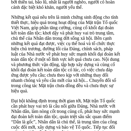
bởi thiên tai, bão lũ, nhất là người nghèo, người có hoàn
cảnh đặc biệt khó khăn, người yếu thế.
Những kết quả nêu trên là minh chứng sinh động cho tính
thiết thực, hiệu quả trong hoạt động của Mặt trận Tổ quốc
Việt Nam, góp phần tăng cường, củng cố khối đại đoàn
kết toàn dân tộc; khơi dậy và phát huy vai trò trung tâm,
chủ thể của Nhân dân trong đời sống xã hội. Bên cạnh
những kết quả đạt được, việc cụ thể hoá và tổ chức thực
hiện chủ trương, đường lối của Đảng, chính sách, pháp
luật của Nhà nước về phát huy sức mạnh khối đại đoàn kết
toàn dân tộc ở một số lĩnh vực kết quả chưa cao. Nội dung
và phương thức vận động, tập hợp xây dựng và củng cố
khối đại đoàn kết toàn dân tộc có lúc, có việc chưa đáp
ứng được yêu cầu; chưa theo kịp với những thay đổi
nhanh chóng và yêu cầu mới của xã hội... Chuyển đổi số
trong công tác Mặt trận chưa đồng đều và chưa thực sự
hiệu quả.
Đại hội khẳng định trong thời gian tới, Mặt trận Tổ quốc
cần phát huy vai trò là cầu nối giữa Đảng, Nhà nước với
Nhân dân, làm nòng cốt trong củng cố, phát huy sức mạnh
đại đoàn kết toàn dân tộc, quán triệt sâu sắc quan điểm
“Dân là gốc”, Nhân dân là chủ thể, là trung tâm của công
cuộc đổi mới, xây dựng và bảo vệ Tổ quốc. Tiếp tục đổi