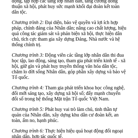
động, tập hợp các tầng lớp nhân dân, tăng cường đồng
thuận xã hội, phát huy sức mạnh khối đại đoàn kết toàn
dân tộc.
Chương trình 2:
Đại diện, bảo vệ quyền và lợi ích hợp
pháp, chính đáng của Nhân dân; nâng cao chất lượng, hiệu
quả công tác giám sát và phản biện xã hội, thực hiện dân
chủ, tích cực tham gia xây dựng Đảng, Nhà nước và hệ
thống chính trị.
Chương trình 3:
Động viên các tầng lớp nhân dân thi đua
học tập, lao động, sáng tạo, tham gia phát triển kinh tế - xã
hội, giữ gìn và phát huy truyền thống văn hóa dân tộc,
chăm lo đời sống Nhân dân, góp phần xây dựng và bảo vệ
Tổ quốc.
Chương trình 4:
Tham gia phát triển khoa học công nghệ,
đổi mới sáng tạo, xây dựng xã hội số; đẩy mạnh chuyển
đổi số trong hệ thống Mặt trận Tổ quốc Việt Nam.
Chương trình 5:
Phát huy vai trò làm chủ, tinh thần tự
quản của Nhân dân, xây dựng khu dân cư đoàn kết, an
toàn, ấm no, hạnh phúc.
Chương trình 6:
Thực hiện hiệu quả hoạt động đối ngoại
nhân dân, hợp tác quốc tế.