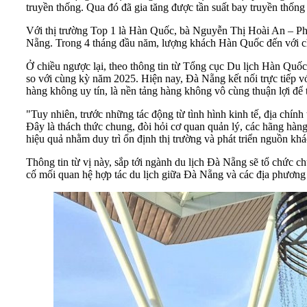
truyền thống. Qua đó đã gia tăng được tần suất bay truyền th
Với thị trường Top 1 là Hàn Quốc, bà Nguyễn Thị Hoài An – Phó
Nẵng. Trong 4 tháng đầu năm, lượng khách Hàn Quốc đến với ch
Ở chiều ngược lại, theo thông tin từ Tổng cục Du lịch Hàn Quố
so với cùng kỳ năm 2025. Hiện nay, Đà Nẵng kết nối trực tiếp 
hàng không uy tín, là nền tảng hàng không vô cùng thuận lợi để 
"Tuy nhiên, trước những tác động từ tình hình kinh tế, địa chín
Đây là thách thức chung, đòi hỏi cơ quan quản lý, các hãng hàng
hiệu quả nhằm duy trì ổn định thị trường và phát triển nguồn kh
Thông tin từ vị này, sắp tới ngành du lịch Đà Nẵng sẽ tổ chức c
cố mối quan hệ hợp tác du lịch giữa Đà Nẵng và các địa phương Hà