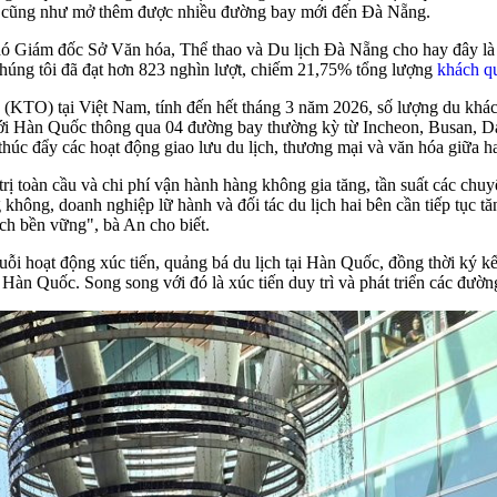
ống cũng như mở thêm được nhiều đường bay mới đến Đà Nẵng.
 Giám đốc Sở Văn hóa, Thể thao và Du lịch Đà Nẵng cho hay đây là t
úng tôi đã đạt hơn 823 nghìn lượt, chiếm 21,75% tổng lượng
khách q
c (KTO) tại Việt Nam, tính đến hết tháng 3 năm 2026, số lượng du kh
với Hàn Quốc thông qua 04 đường bay thường kỳ từ Incheon, Busan, Da
thúc đẩy các hoạt động giao lưu du lịch, thương mại và văn hóa giữa ha
h trị toàn cầu và chi phí vận hành hàng không gia tăng, tần suất các 
 không, doanh nghiệp lữ hành và đối tác du lịch hai bên cần tiếp tục t
ách bền vững", bà An cho biết.
huỗi hoạt động xúc tiến, quảng bá du lịch tại Hàn Quốc, đồng thời ký 
n Quốc. Song song với đó là xúc tiến duy trì và phát triển các đường b