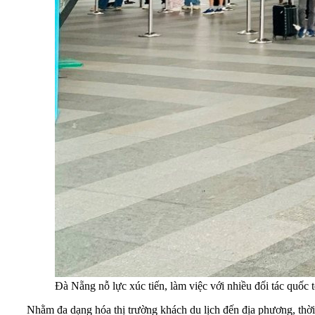
Đà Nẵng nỗ lực xúc tiến, làm việc với nhiều đối tác quố
Nhằm đa dạng hóa thị trường khách du lịch đến địa phương, thời