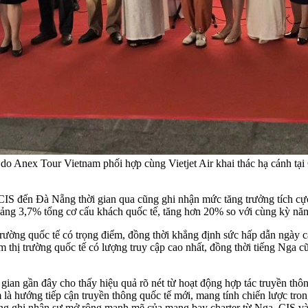
 do Anex Tour Vietnam phối hợp cùng Vietjet Air khai thác hạ cánh t
 CIS đến Đà Nẵng thời gian qua cũng ghi nhận mức tăng trưởng tích c
ảng 3,7% tổng cơ cấu khách quốc tế, tăng hơn 20% so với cùng kỳ nă
ị trường quốc tế có trọng điểm, đồng thời khẳng định sức hấp dẫn ngà
 thị trường quốc tế có lượng truy cập cao nhất, đồng thời tiếng Nga 
 gian gần đây cho thấy hiệu quả rõ nét từ hoạt động hợp tác truyền t
à hướng tiếp cận truyền thông quốc tế mới, mang tính chiến lược tron
ng ghi nhận sự mở rộng mạnh mẽ của mạng bay charter từ Nga, CIS v