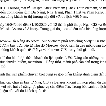
NHH Thương mại và Du lịch Anex Vietnam (Anex Tour Vietnam) sẽ mở r
m đến trọng điểm gồm Đà Nẵng, Nha Trang, Phan Thiết và Phan Rang. 
 của dòng khách từ thị trường này đối với du lịch Việt Nam.
 ngày 16/04/2026 đến 31/10/2026 với 12 thành phố thuộc Nga, CIS và 
insk, Astana và Almaty. Trong giai đoạn cao điểm mùa hè, tổng lượn
Moscow – Đà Nẵng do Anex Tour Vietnam phối hợp cùng Vietjet Air kh
ường bay trực tiếp từ Thủ đô Moscow, được xem là dấu mốc quan trọng 
dòng khách quốc tế từ Nga và khu vực CIS trong thời gian tới.
ể thu hút được thêm khách du lịch quốc tế, Đà Nẵng cần những trung 
ua thuyền buồm, marathon... Đồng thời, thành phố cần chú trọng lan t
y mô.
sinh thái sản phẩm chuyên biệt cũng sẽ góp phần khẳng định điểm đến 
i thác các chuyến bay từ Nga, CIS và Belarus không chỉ góp phần đa d
 với sức hút và năng lực phục vụ của điểm đến. Trong bối cảnh du lịch
nghiệm đối với du khách quốc tế.