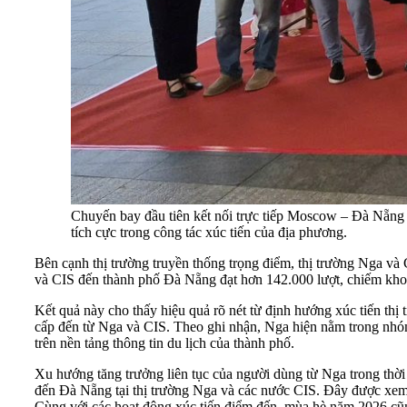
Chuyến bay đầu tiên kết nối trực tiếp Moscow – Đà Nẵng
tích cực trong công tác xúc tiến của địa phương.
Bên cạnh thị trường truyền thống trọng điểm, thị trường Nga và
và CIS đến thành phố Đà Nẵng đạt hơn 142.000 lượt, chiếm kho
Kết quả này cho thấy hiệu quả rõ nét từ định hướng xúc tiến th
cấp đến từ Nga và CIS. Theo ghi nhận, Nga hiện nằm trong nhóm
trên nền tảng thông tin du lịch của thành phố.
Xu hướng tăng trưởng liên tục của người dùng từ Nga trong thời
đến Đà Nẵng tại thị trường Nga và các nước CIS. Đây được xem l
Cùng với các hoạt động xúc tiến điểm đến, mùa hè năm 2026 cũ