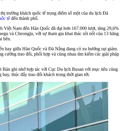
hị trường khách quốc tế trọng điểm số một của du lịch Đà
uốc tế
đến thành phố.
ách Việt Nam đến Hàn Quốc đã đạt hơn 167.000 lượt, tăng 29,6%
egu và Cheongju, với sự tham gia khai thác sôi nổi của 13 hãng
i bên.
chuyến bay giữa Hàn Quốc và Đà Nẵng đang có xu hướng sụt giảm.
ăng cường trao đổi, phối hợp và cùng nhau tìm kiếm các giải pháp
kết Bản ghi nhớ hợp tác với Cục Du lịch Busan với mục tiêu củng
ay, thúc đẩy trao đổi khách trong thời gian tới.