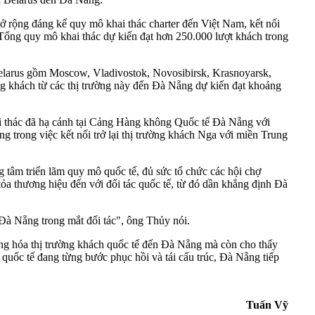
ộng đáng kể quy mô khai thác charter đến Việt Nam, kết nối
Tổng quy mô khai thác dự kiến đạt hơn 250.000 lượt khách trong
Belarus gồm Moscow, Vladivostok, Novosibirsk, Krasnoyarsk,
g khách từ các thị trường này đến Đà Nẵng dự kiến đạt khoảng
ai thác đã hạ cánh tại Cảng Hàng không Quốc tế Đà Nẵng với
trong việc kết nối trở lại thị trường khách Nga với miền Trung
tâm triển lãm quy mô quốc tế, đủ sức tổ chức các hội chợ
ỏa thương hiệu đến với đối tác quốc tế, từ đó dần khẳng định Đà
Đà Nẵng trong mắt đối tác", ông Thủy nói.
ạng hóa thị trường khách quốc tế đến Đà Nẵng mà còn cho thấy
 quốc tế đang từng bước phục hồi và tái cấu trúc, Đà Nẵng tiếp
Tuấn Vỹ