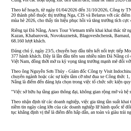
Theo kế hoạch, từ ngày 01/04/2026 đến 31/10/2026, Công ty T
20 thành phố thuộc thị trường Nga, CIS và Belarus với các điể
mùa hè 2026, cho thấy tín hiệu phục hồi và tăng trưởng tích cực
Riêng tại Đà Nẵng, Anex Tour Vietnam triển khai khai thác từ
Kazan, Khabarovsk, Novokuznetsk, Blagoveshchensk, Barnaul, M
68.160 lượt khách.
Đáng chú ý, ngày 23/5, chuyến bay đầu tiên kết nối trực tiếp 
377 hành khách. Đây là lần đầu tiên sau nhiều năm Đà Nẵng có đ
Việt Nam, đồng thời mở ra kỳ vọng tăng trưởng mạnh mẽ đối với 
Theo ông Nguyễn Sơn Thủy - Giám đốc Công ty Visit Indochina đ
chuyên ngành hoặc các sự kiện tầm cỡ như đua xe Công thức 1, đ
Nẵng là điểm đến đáng lựa chọn trong việc tổ chức sức kiện qu
"Việc sở hữu hạ tầng giao thông đại, không gian rộng mở và hệ 
Theo nhận định từ các doanh nghiệp, việc gia tăng tần suất kha
niềm tin ngày càng lớn của các doanh nghiệp lữ hành quốc tế đối
tục khẳng định vị thế là điểm đến hấp dẫn, an toàn và giàu trải 