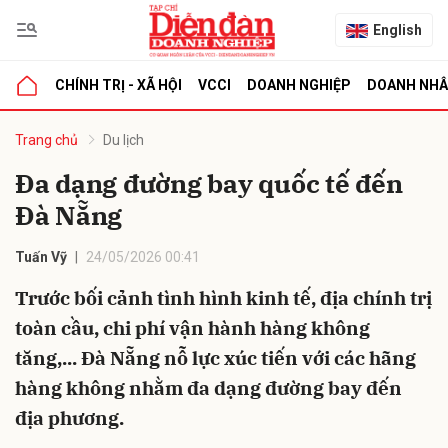
English
CHÍNH TRỊ - XÃ HỘI
VCCI
DOANH NGHIỆP
DOANH NH
bình luận
Trang chủ
Du lịch
Đa dạng đường bay quốc tế đến
Đà Nẵng
Tuấn Vỹ
24/05/2026 00:41
Trước bối cảnh tình hình kinh tế, địa chính trị
toàn cầu, chi phí vận hành hàng không
Hủy
G
tăng,... Đà Nẵng nỗ lực xúc tiến với các hãng
hàng không nhằm đa dạng đường bay đến
địa phương.