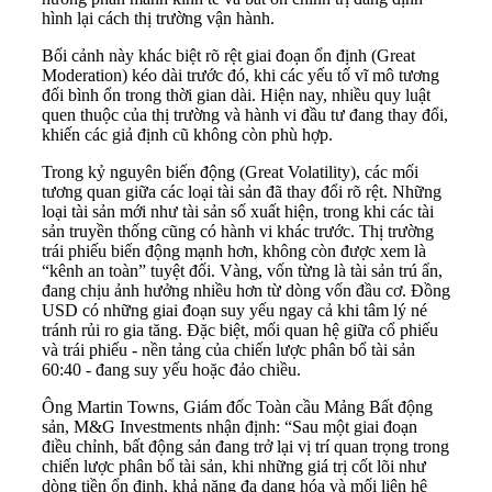
hình lại cách thị trường vận hành.
Bối cảnh này khác biệt rõ rệt giai đoạn ổn định (Great
Moderation) kéo dài trước đó, khi các yếu tố vĩ mô tương
đối bình ổn trong thời gian dài. Hiện nay, nhiều quy luật
quen thuộc của thị trường và hành vi đầu tư đang thay đổi,
khiến các giả định cũ không còn phù hợp.
Trong kỷ nguyên biến động (Great Volatility), các mối
tương quan giữa các loại tài sản đã thay đổi rõ rệt. Những
loại tài sản mới như tài sản số xuất hiện, trong khi các tài
sản truyền thống cũng có hành vi khác trước. Thị trường
trái phiếu biến động mạnh hơn, không còn được xem là
“kênh an toàn” tuyệt đối. Vàng, vốn từng là tài sản trú ẩn,
đang chịu ảnh hưởng nhiều hơn từ dòng vốn đầu cơ. Đồng
USD có những giai đoạn suy yếu ngay cả khi tâm lý né
tránh rủi ro gia tăng. Đặc biệt, mối quan hệ giữa cổ phiếu
và trái phiếu - nền tảng của chiến lược phân bổ tài sản
60:40 - đang suy yếu hoặc đảo chiều.
Ông Martin Towns, Giám đốc Toàn cầu Mảng Bất động
sản, M&G Investments nhận định: “Sau một giai đoạn
điều chỉnh, bất động sản đang trở lại vị trí quan trọng trong
chiến lược phân bổ tài sản, khi những giá trị cốt lõi như
dòng tiền ổn định, khả năng đa dạng hóa và mối liên hệ