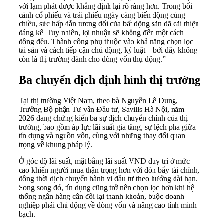
với lạm phát được khẳng định lại rõ ràng hơn. Trong bối
cảnh cổ phiếu và trái phiếu ngày càng biến động cùng
chiều, sức hấp dẫn tương đối của bất động sản đã cải thiện
đáng kể. Tuy nhiên, lợi nhuận sẽ không đến một cách
đồng đều. Thành công phụ thuộc vào khả năng chọn lọc
tài sản và cách tiếp cận chủ động, kỷ luật – bởi đây không
còn là thị trường dành cho dòng vốn thụ động.”
Ba chuyển dịch định hình thị trường
Tại thị trường Việt Nam, theo bà Nguyễn Lê Dung,
Trưởng Bộ phận Tư vấn Đầu tư, Savills Hà Nội, năm
2026 đang chứng kiến ba sự dịch chuyển chính của thị
trường, bao gồm áp lực lãi suất gia tăng, sự lệch pha giữa
tín dụng và nguồn vốn, cùng với những thay đổi quan
trọng về khung pháp lý.
Ở góc độ lãi suất, mặt bằng lãi suất VND duy trì ở mức
cao khiến người mua thận trọng hơn với đòn bẩy tài chính,
đồng thời dịch chuyển hành vi đầu tư theo hướng dài hạn.
Song song đó, tín dụng cũng trở nên chọn lọc hơn khi hệ
thống ngân hàng cân đối lại thanh khoản, buộc doanh
nghiệp phải chủ động về dòng vốn và nâng cao tính minh
bạch.