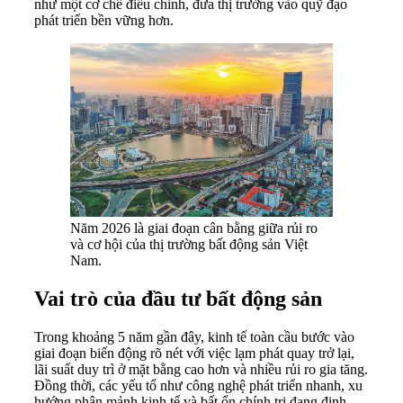
như một cơ chế điều chỉnh, đưa thị trường vào quỹ đạo
phát triển bền vững hơn.
Năm 2026 là giai đoạn cân bằng giữa rủi ro
và cơ hội của thị trường bất động sản Việt
Nam.
Vai trò của đầu tư bất động sản
Trong khoảng 5 năm gần đây, kinh tế toàn cầu bước vào
giai đoạn biến động rõ nét với việc lạm phát quay trở lại,
lãi suất duy trì ở mặt bằng cao hơn và nhiều rủi ro gia tăng.
Đồng thời, các yếu tố như công nghệ phát triển nhanh, xu
hướng phân mảnh kinh tế và bất ổn chính trị đang định