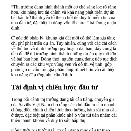
“Thị trường đang hình thành một cơ chế sàng lọc rõ ràng
hơn, khi năng lực tài chính và khả năng phát triển dự án
bài bản trở thành yếu tố then chốt để duy trì niềm tin của
nhà đầu tư, đặc biệt là dòng vốn tổ chức,” bà Dung nhận
định.
Ở góc độ pháp lý, khung giá đất mới có thể làm gia tăng
chi phí phát triển dự án. Tuy nhiên, cùng với các cải cách
về thủ tục và định hướng quy hoạch dài hạn, đây cũng là
tiền đề để thị trường hình thành những dự án quy mô lớn
và bài bản hơn. Đồng thời, nguồn cung đang tiếp tục dịch
chuyển ra các khu vực vùng ven và đô thị vệ tinh, góp
phần tạo ra cấu trúc giá phân tầng rõ nét hơn và cải thiện
khả năng đáp ứng nhu cầu ở thực.
Tái định vị chiến lược đầu tư
Trong bối cảnh thị trường đang tái cân bằng, chuyên gia
của Savills Việt Nam cho rằng các chủ đầu tư cần nhanh
chóng điều chỉnh chiến lược theo hướng bám sát nhu cầu
ở thực, đặc biệt tại phân khúc nhà ở vừa túi tiền nhằm cải
thiện thanh khoản và duy trì sức hấp thụ.
Đồng thời, xu hướng tái cơ cấu danh mục đầu tư theo