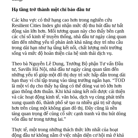
Hạ tầng trở thành một chỉ báo đầu tư
Các khu vực có thứ hạng cao hơn trong nghiên cứu
Resilient Cities Index ghi nhận mức độ thu hút đầu tư bất
động sản lớn hơn. Mối tương quan này cho thấy bên cạnh
các chỉ số kinh tế truyền thống, nhà đầu tư ngày càng quan
tâm đến những yếu tố phản ánh khả năng duy trì nhu cầu
trong dài hạn như hạ tầng kết nối, chất lượng môi trường
sống và mức độ hoàn thiện của hệ sinh thái dịch vụ.
Theo bà Nguyễn Lê Dung, Trưởng Bộ phận Tư vấn Đầu
tư, Savills Hà Nội, nhà đầu tư ngày càng quan tâm đến
những yếu tố giúp một đô thị duy trì sức hấp dẫn trong dài
hạn thay vì chỉ tập trung vào tăng trưởng ngắn hạn. “TOD
là một ví dụ cho thấy hạ tầng có thể đóng vai trò lớn hơn
giao thông đơn thuần. Khi khả năng kết nối được cải thiện
và các hoạt động kinh tế, văn hóa, dịch vụ cùng phát triển
xung quanh đó, thành phố sẽ tạo ra nhiều giá trị sử dụng
hơn trên cùng một không gian đô thị. Đây cũng là nền
tảng quan trọng để củng cố sức cạnh tranh và thu hút dòng
vốn đầu tư trong tương lai.”
Thực tế, một trong những thách thức lớn nhất của hoạt
động đầu tư không nằm ở việc nhận diện cơ hội mà ở khả