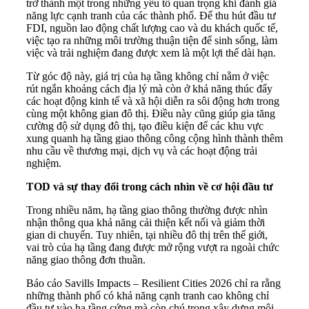
trở thành một trong những yếu tố quan trọng khi đánh giá
năng lực cạnh tranh của các thành phố. Để thu hút đầu tư
FDI, nguồn lao động chất lượng cao và du khách quốc tế,
việc tạo ra những môi trường thuận tiện để sinh sống, làm
việc và trải nghiệm đang được xem là một lợi thế dài hạn.
Từ góc độ này, giá trị của hạ tầng không chỉ nằm ở việc
rút ngắn khoảng cách địa lý mà còn ở khả năng thúc đẩy
các hoạt động kinh tế và xã hội diễn ra sôi động hơn trong
cùng một không gian đô thị. Điều này cũng giúp gia tăng
cường độ sử dụng đô thị, tạo điều kiện để các khu vực
xung quanh hạ tầng giao thông công cộng hình thành thêm
nhu cầu về thương mại, dịch vụ và các hoạt động trải
nghiệm.
TOD và sự thay đổi trong cách nhìn về cơ hội đầu tư
Trong nhiều năm, hạ tầng giao thông thường được nhìn
nhận thông qua khả năng cải thiện kết nối và giảm thời
gian di chuyển. Tuy nhiên, tại nhiều đô thị trên thế giới,
vai trò của hạ tầng đang được mở rộng vượt ra ngoài chức
năng giao thông đơn thuần.
Báo cáo Savills Impacts – Resilient Cities 2026 chỉ ra rằng
những thành phố có khả năng cạnh tranh cao không chỉ
đầu tư vào hạ tầng cứng mà còn chú trọng xây dựng môi