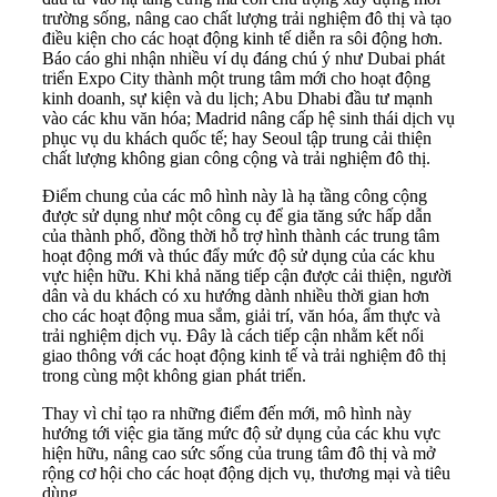
trường sống, nâng cao chất lượng trải nghiệm đô thị và tạo
điều kiện cho các hoạt động kinh tế diễn ra sôi động hơn.
Báo cáo ghi nhận nhiều ví dụ đáng chú ý như Dubai phát
triển Expo City thành một trung tâm mới cho hoạt động
kinh doanh, sự kiện và du lịch; Abu Dhabi đầu tư mạnh
vào các khu văn hóa; Madrid nâng cấp hệ sinh thái dịch vụ
phục vụ du khách quốc tế; hay Seoul tập trung cải thiện
chất lượng không gian công cộng và trải nghiệm đô thị.
Điểm chung của các mô hình này là hạ tầng công cộng
được sử dụng như một công cụ để gia tăng sức hấp dẫn
của thành phố, đồng thời hỗ trợ hình thành các trung tâm
hoạt động mới và thúc đẩy mức độ sử dụng của các khu
vực hiện hữu. Khi khả năng tiếp cận được cải thiện, người
dân và du khách có xu hướng dành nhiều thời gian hơn
cho các hoạt động mua sắm, giải trí, văn hóa, ẩm thực và
trải nghiệm dịch vụ. Đây là cách tiếp cận nhằm kết nối
giao thông với các hoạt động kinh tế và trải nghiệm đô thị
trong cùng một không gian phát triển.
Thay vì chỉ tạo ra những điểm đến mới, mô hình này
hướng tới việc gia tăng mức độ sử dụng của các khu vực
hiện hữu, nâng cao sức sống của trung tâm đô thị và mở
rộng cơ hội cho các hoạt động dịch vụ, thương mại và tiêu
dùng.