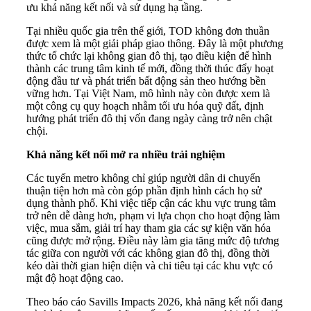
ưu khả năng kết nối và sử dụng hạ tầng.
Tại nhiều quốc gia trên thế giới, TOD không đơn thuần
được xem là một giải pháp giao thông. Đây là một phương
thức tổ chức lại không gian đô thị, tạo điều kiện để hình
thành các trung tâm kinh tế mới, đồng thời thúc đẩy hoạt
động đầu tư và phát triển bất động sản theo hướng bền
vững hơn. Tại Việt Nam, mô hình này còn được xem là
một công cụ quy hoạch nhằm tối ưu hóa quỹ đất, định
hướng phát triển đô thị vốn đang ngày càng trở nên chật
chội.
Khả năng kết nối mở ra nhiều trải nghiệm
Các tuyến metro không chỉ giúp người dân di chuyển
thuận tiện hơn mà còn góp phần định hình cách họ sử
dụng thành phố. Khi việc tiếp cận các khu vực trung tâm
trở nên dễ dàng hơn, phạm vi lựa chọn cho hoạt động làm
việc, mua sắm, giải trí hay tham gia các sự kiện văn hóa
cũng được mở rộng. Điều này làm gia tăng mức độ tương
tác giữa con người với các không gian đô thị, đồng thời
kéo dài thời gian hiện diện và chi tiêu tại các khu vực có
mật độ hoạt động cao.
Theo báo cáo Savills Impacts 2026, khả năng kết nối đang