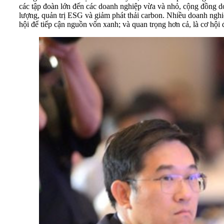
các tập đoàn lớn đến các doanh nghiệp vừa và nhỏ, cộng đồng d
lượng, quản trị ESG và giảm phát thải carbon. Nhiều doanh nghiệ
hội để tiếp cận nguồn vốn xanh; và quan trọng hơn cả, là cơ hội