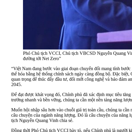
Phó Chủ tịch VCCI, Chủ tịch VBCSD Nguyễn Quang Vinh 
đường tới Net Zero”
“Việt Nam đang bước vào giai đoạn chuyển đổi mang tính bước ng
thể hóa bằng hệ thống chính sách ngày càng đồng bộ. Đặc biệt, Q
quan trọng để thúc đẩy đầu tư, đổi mới công nghệ và bảo đảm an
2045.
Để đạt được khát vọng đó, Chính phủ đã xác định mục tiêu tăng t
trưởng nhanh và bền vững, chúng ta cần một nền tảng năng lượng
Muốn hội nhập sâu hơn vào chuỗi giá trị toàn cầu, chúng ta cần
câu chuyện của ngành năng lượng. Đó là câu chuyện của năng lự
tịch Nguyễn Quang Vinh chia sẻ.
Đồng thời Phó Chủ tịch VCCI bày tỏ, nếu Chính phủ là người kiế