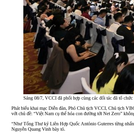
Sáng 08/7, VCCI đã phối hợp cùng các đối tác đã tổ chứ
Phát biểu khai mạc Diễn đàn, Phó Chủ tịch VCCI, Chủ tịch VB
với chủ đề: “Việt Nam cụ thể hóa con đường tới Net Zero” không
“Như Tổng Thư ký Liên Hợp Quốc António Guterres từng nhấn mạn
Nguyễn Quang Vinh bày tỏ.