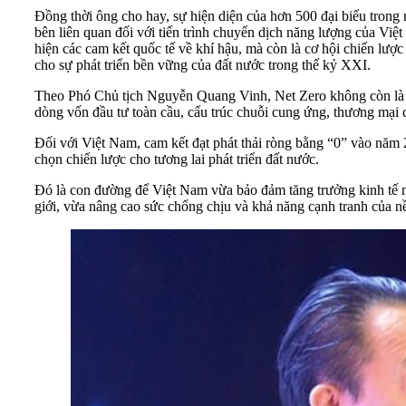
Đồng thời ông cho hay, sự hiện diện của hơn 500 đại biểu trong
bên liên quan đối với tiến trình chuyển dịch năng lượng của Vi
hiện các cam kết quốc tế về khí hậu, mà còn là cơ hội chiến lư
cho sự phát triển bền vững của đất nước trong thế kỷ XXI.
Theo Phó Chủ tịch Nguyễn Quang Vinh, Net Zero không còn là một
dòng vốn đầu tư toàn cầu, cấu trúc chuỗi cung ứng, thương mại q
Đối với Việt Nam, cam kết đạt phát thải ròng bằng “0” vào năm
chọn chiến lược cho tương lai phát triển đất nước.
Đó là con đường để Việt Nam vừa bảo đảm tăng trưởng kinh tế n
giới, vừa nâng cao sức chống chịu và khả năng cạnh tranh của nề