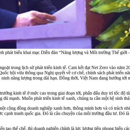
phát biểu khai mạc Diễn đàn “Năng lượng và Môi trường Thế giới – 
oặt trong lịch sử phát triển kinh tế. Cam kết đạt Net Zero vào năm 2
uốc hội vừa thông qua Nghị quyết về cơ chế, chính sách phát triển năn
 ninh năng lượng trong dài hạn. Đồng thời, Việt Nam đang hướng tới mụ
rưởng kinh tế ở mức cao trong giai đoạn tới, phấn đấu duy trì tốc độ 
 đủ mạnh. Muốn phát triển kinh tế xanh, chúng ta cần một hệ sinh thái
 một cộng đồng doanh nghiệp xanh hơn, thông minh hơn và có trách nhi
c cạnh tranh quốc gia. Đó là câu chuyện của môi trường đầu tư. Đó l
n tạo thể chế, thì doanh nghiệp chính là lực lượng tiên phong biến cá