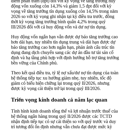
điểm phần trăm (đpt) đối với kỳ vọng về tăng trưởng huy
động vốn xuống còn 14,3% và giảm 1,5 đpt đối với kỳ
vọng về tăng trưởng tín dụng xuống còn 14,5% trong năm
2026 so với kỳ vọng ghi nhận tại kỳ điều tra trước, đồng
thời kỳ vọng tăng trưởng bình quân 4,2% trong quý
III/2026 đối với cả huy động vốn và dư nợ tín dụng.
Huy động vốn ngắn hạn vẫn được dự báo tăng trưởng cao
hơn dài hạn, tuy nhiên tín dụng trung và dài hạn được dự
báo tăng trưởng cao hơn ngắn hạn, phản ánh cấu trúc tín
dụng đang dịch chuyển sang các dự án đầu tư tài sản cố
định và hạ tầng phù hợp với định hướng hỗ trợ tăng trưởng
bền vững của Chính phủ.
Theo kết quả điều tra, tỷ lệ nợ xấu/dư nợ tín dụng của toàn
hệ thống tiếp tục xu hướng giảm nhẹ, tuy nhiên, tốc độ
giảm có biểu hiện chững lại trong quý II/2026, nhưng
được kỳ vọng cải thiện trở lại trong quý III/2026.
Triển vọng kinh doanh cả năm lạc quan
Tình hình kinh doanh tổng thể và lợi nhuận trước thuế của
hệ thống ngân hàng trong quý II/2026 được các TCTD
nhận định tiếp tục có sự cải thiện so với quý trước và duy
trì tương đối ổn định nhưng vẫn chưa đạt được mức kỳ