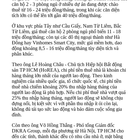
căn hộ 2 - 3 phòng ngủ ở nhiều dự án đang được chào
thuê từ 16 - 24 triệu đồng/tháng, trong khi các căn diện
tích lớn có thể lên tới gần 40 triệu đồng/tháng.
Ở khu vực phía Tây như Cầu Giấy, Nam Từ Liêm, Bắc
Từ Liêm, giá thuê căn hộ 2 phòng ngủ phổ biến 11 - 18
triệu đồng/tháng; còn tại các đô thị ngoại thành như Hà
Đông hay Vinhomes Smart City, mức giá mềm hơn, dao
động khoảng 8,5 - 16 triệu đồng/tháng tùy diện tích và
phân khúc.
Theo ông Lê Hoàng Châu - Chủ tịch Hiệp hội Bất động
sản TP HCM (HoREA), chi phí tiền thuê nhà là khoản chi
hàng tháng lớn nhất của người lao động. Theo kinh
nghiệm của nhiều quốc gia, tổ chức quốc tế, chi phí tiền
thuê nhà chiếm khoảng 20% thu nhập hàng tháng của
người lao động là phù hợp. Nếu chi phí thuê nhà vượt quá
25% thu nhập hàng tháng, người lao động sẽ không chịu
đựng nổi, bị kiệt sức vì với phần thu nhập ít ỏi còn lại,
không đủ tái tạo sức lao động và bảo đảm cuộc sống gia
đình.
Còn theo ông Võ Hồng Thắng - Phó tổng Giám đốc
DKRA Group, mỗi địa phương từ Hà Nội, TP HCM cho
đến các tỉnh, thành khác đều có nhu cầu nhà ở, mặt bằng