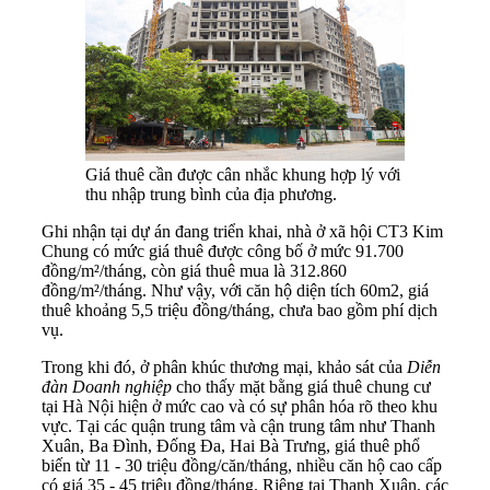
Giá thuê cần được cân nhắc khung hợp lý với
thu nhập trung bình của địa phương.
Ghi nhận tại dự án đang triển khai, nhà ở xã hội CT3 Kim
Chung có mức giá thuê được công bố ở mức 91.700
đồng/m²/tháng, còn giá thuê mua là 312.860
đồng/m²/tháng. Như vậy, với căn hộ diện tích 60m2, giá
thuê khoảng 5,5 triệu đồng/tháng, chưa bao gồm phí dịch
vụ.
Trong khi đó, ở phân khúc thương mại, khảo sát của
Diễn
đàn Doanh nghiệp
cho thấy mặt bằng giá thuê chung cư
tại Hà Nội hiện ở mức cao và có sự phân hóa rõ theo khu
vực. Tại các quận trung tâm và cận trung tâm như Thanh
Xuân, Ba Đình, Đống Đa, Hai Bà Trưng, giá thuê phổ
biến từ 11 - 30 triệu đồng/căn/tháng, nhiều căn hộ cao cấp
có giá 35 - 45 triệu đồng/tháng. Riêng tại Thanh Xuân, các