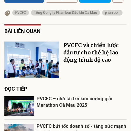
PVCFC
Tổng Công ty Phân bón Dầu khí Cà Mau
phân bón
BÀI LIÊN QUAN
PVCFC và chiến lược
đầu tư cho thế hệ lao
động trình độ cao
ĐỌC TIẾP
PVCFC – nhà tài trợ kim cương giải
Marathon Cà Mau 2025
PVCFC bứt tốc doanh số - tăng sức mạnh