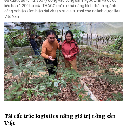
Đề xuất đầu tư 12.300 tỷ đồng vào vùng sâm Ngọc Linh và dược
liệu hơn 1.200 ha của THACO mở ra khả năng hình thành ngành
công nghiệp sâm hiện đại và tạo ra giá trị mới cho ngành dược liệu
Việt Nam.
Tái cấu trúc logistics nâng giá trị nông sản
Việt