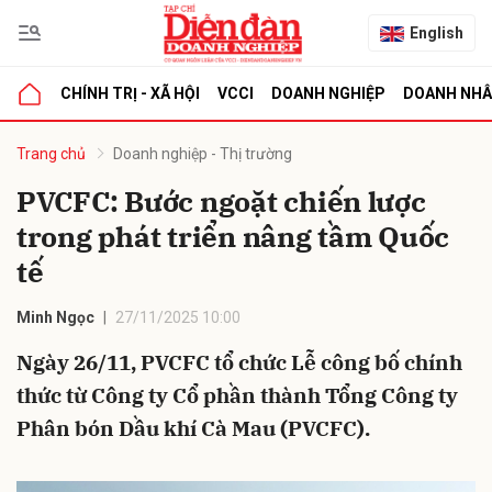
English
CHÍNH TRỊ - XÃ HỘI
VCCI
DOANH NGHIỆP
DOANH NH
bình luận
Trang chủ
Doanh nghiệp - Thị trường
PVCFC: Bước ngoặt chiến lược
trong phát triển nâng tầm Quốc
tế
Minh Ngọc
27/11/2025 10:00
Ngày 26/11, PVCFC tổ chức Lễ công bố chính
Hủy
G
thức từ Công ty Cổ phần thành Tổng Công ty
Phân bón Dầu khí Cà Mau (PVCFC).