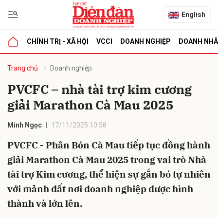
English
CHÍNH TRỊ - XÃ HỘI
VCCI
DOANH NGHIỆP
DOANH NH
bình luận
Trang chủ
Doanh nghiệp
PVCFC – nhà tài trợ kim cương
giải Marathon Cà Mau 2025
Minh Ngọc
17/11/2025 10:58
PVCFC - Phân Bón Cà Mau tiếp tục đồng hành
giải Marathon Cà Mau 2025 trong vai trò Nhà
Hủy
G
tài trợ Kim cương, thể hiện sự gắn bó tự nhiên
với mảnh đất nơi doanh nghiệp được hình
thành và lớn lên.