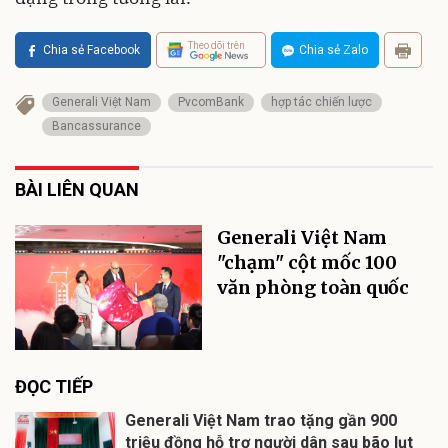
Theo dõi trên
Chia sẻ Facebook
Chia sẻ Zalo
Generali Việt Nam
PvcomBank
hợp tác chiến lược
Bancassurance
BÀI LIÊN QUAN
Generali Việt Nam
"chạm" cột mốc 100
văn phòng toàn quốc
ĐỌC TIẾP
Generali Việt Nam trao tặng gần 900
triệu đồng hỗ trợ người dân sau bão lụt