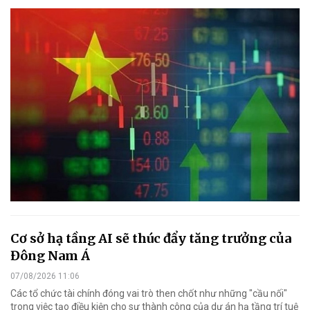
Cơ sở hạ tầng AI sẽ thúc đẩy tăng trưởng của
Đông Nam Á
07/08/2026 11:06
Các tổ chức tài chính đóng vai trò then chốt như những "cầu nối"
trong việc tạo điều kiện cho sự thành công của dự án hạ tầng trí tuệ