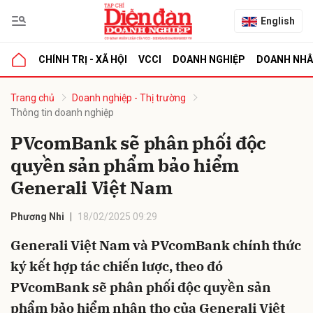
English
CHÍNH TRỊ - XÃ HỘI
VCCI
DOANH NGHIỆP
DOANH NH
bình luận
Trang chủ
Doanh nghiệp - Thị trường
Thông tin doanh nghiệp
PVcomBank sẽ phân phối độc
quyền sản phẩm bảo hiểm
Generali Việt Nam
Phương Nhi
18/02/2025 09:29
Hủy
G
Generali Việt Nam và PVcomBank chính thức
ký kết hợp tác chiến lược, theo đó
PVcomBank sẽ phân phối độc quyền sản
phẩm bảo hiểm nhân thọ của Generali Việt