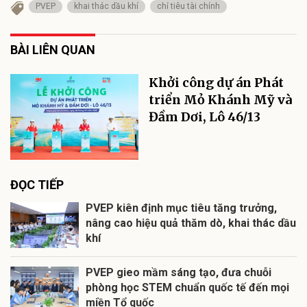
PVEP
khai thác dầu khí
chỉ tiêu tài chính
BÀI LIÊN QUAN
Khởi công dự án Phát
triển Mỏ Khánh Mỹ và
Đầm Dơi, Lô 46/13
ĐỌC TIẾP
PVEP kiên định mục tiêu tăng trưởng,
nâng cao hiệu quả thăm dò, khai thác dầu
khí
PVEP gieo mầm sáng tạo, đưa chuỗi
phòng học STEM chuẩn quốc tế đến mọi
miền Tổ quốc