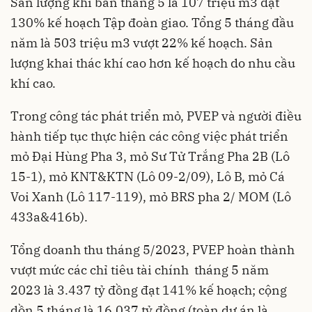
Sản lượng khí bán tháng 5 là 107 triệu m3 đạt
130% kế hoạch Tập đoàn giao. Tổng 5 tháng đầu
năm là 503 triệu m3 vượt 22% kế hoạch. Sản
lượng khai thác khí cao hơn kế hoạch do nhu cầu
khí cao.
Trong công tác
phát triển mỏ
, PVEP và người điều
hành tiếp tục thực hiện các công việc phát triển
mỏ Đại Hùng Pha 3, mỏ Sư Tử Trắng Pha 2B (Lô
15-1), mỏ KNT&KTN (Lô 09-2/09), Lô B, mỏ Cá
Voi Xanh (Lô 117-119), mỏ BRS pha 2/ MOM (Lô
433a&416b).
Tổng doanh thu tháng 5/2023, PVEP hoàn thành
vượt mức các chỉ tiêu tài chính tháng 5 năm
2023 là 3.437 tỷ đồng đạt 141% kế hoạch; cộng
dồn 5 tháng là 16.037 tỷ đồng (toàn dự án là