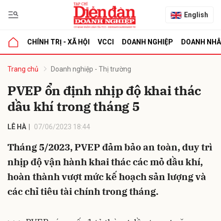
English
CHÍNH TRỊ - XÃ HỘI
VCCI
DOANH NGHIỆP
DOANH NH
bình luận
Trang chủ
Doanh nghiệp - Thị trường
PVEP ổn định nhịp độ khai thác
dầu khí trong tháng 5
LÊ HÀ
07/06/2023 18:44
Tháng 5/2023, PVEP đảm bảo an toàn, duy trì
nhịp độ vận hành khai thác các mỏ dầu khí,
Hủy
G
hoàn thành vượt mức kế hoạch sản lượng và
các chỉ tiêu tài chính trong tháng.