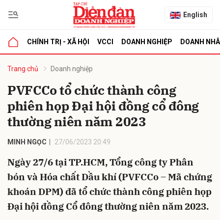
English
CHÍNH TRỊ - XÃ HỘI
VCCI
DOANH NGHIỆP
DOANH NH
bình luận
Trang chủ
Doanh nghiệp
PVFCCo tổ chức thành công
phiên họp Đại hội đồng cổ đông
thường niên năm 2023
MINH NGỌC
27/06/2023 20:49
Ngày 27/6 tại TP.HCM, Tổng công ty Phân
Hủy
G
bón và Hóa chất Dầu khí (PVFCCo – Mã chứng
khoán DPM) đã tổ chức thành công phiên họp
Đại hội đồng Cổ đông thường niên năm 2023.