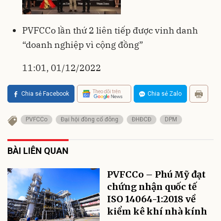
PVFCCo lần thứ 2 liên tiếp được vinh danh
“doanh nghiệp vì cộng đồng”
11:01, 01/12/2022
Theo dõi trên
Chia sẻ Facebook
Chia sẻ Zalo
PVFCCo
Đại hội đồng cổ đông
ĐHĐCĐ
DPM
BÀI LIÊN QUAN
PVFCCo – Phú Mỹ đạt
chứng nhận quốc tế
ISO 14064-1:2018 về
kiểm kê khí nhà kính