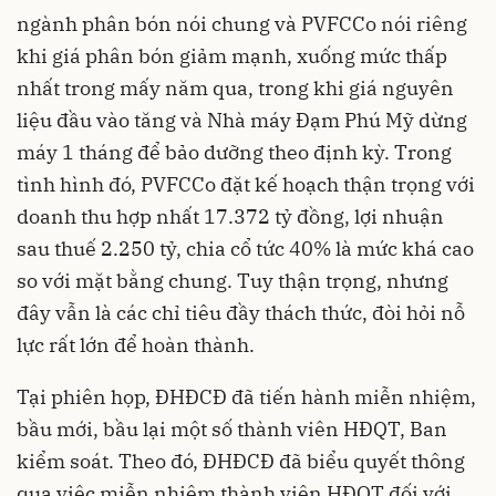
ngành phân bón nói chung và PVFCCo nói riêng
khi giá phân bón giảm mạnh, xuống mức thấp
nhất trong mấy năm qua, trong khi giá nguyên
liệu đầu vào tăng và Nhà máy Đạm Phú Mỹ dừng
máy 1 tháng để bảo dưỡng theo định kỳ. Trong
tình hình đó, PVFCCo đặt kế hoạch thận trọng với
doanh thu hợp nhất 17.372 tỷ đồng, lợi nhuận
sau thuế 2.250 tỷ, chia cổ tức 40% là mức khá cao
so với mặt bằng chung. Tuy thận trọng, nhưng
đây vẫn là các chỉ tiêu đầy thách thức, đòi hỏi nỗ
lực rất lớn để hoàn thành.
Tại phiên họp, ĐHĐCĐ đã tiến hành miễn nhiệm,
bầu mới, bầu lại một số thành viên HĐQT, Ban
kiểm soát. Theo đó, ĐHĐCĐ đã biểu quyết thông
qua việc miễn nhiệm thành viên HĐQT đối với