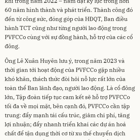
khí trong năm 2022 – năm đạt kỷ lục trong hơn
60 năm hình thành và phát triển. Thành công đó
đến từ công sức, đóng góp của HĐQT, Ban điều
hành TCT cũng như từng người lao động trong
PVFCCo cùng với sự đồng hành, hỗ trợ của các cổ
đông.
Ông Lê Xuân Huyên lưu ý, trong năm 2023 và
thời gian tới hoạt động của PVFCCo gặp nhiều
khó khăn, thách thức đòi hỏi nỗ lực rất lớn của
toàn thể Ban lãnh đạo, người lao động. Là cổ đông
lớn, Tập đoàn tiếp tục cam kết sẽ hỗ trợ PVFCCo
tối đa về mọi mặt, bên cạnh đó, PVFCCo cần tập
trung: đẩy mạnh tái cấu trúc, giảm chi phí, tăng
lợi nhuận; đẩy nhanh triển khai các dự án hoá
chất để tận dụng thời cơ từ xu thế chuyển dịch