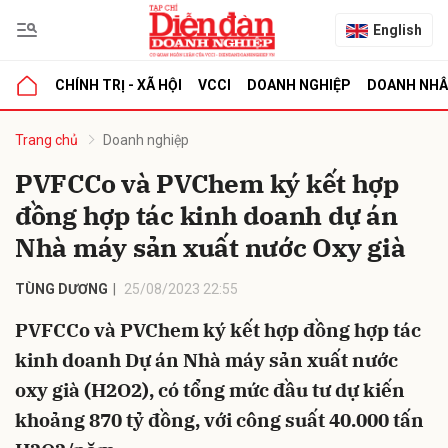
English
CHÍNH TRỊ - XÃ HỘI
VCCI
DOANH NGHIỆP
DOANH NH
bình luận
Trang chủ
Doanh nghiệp
PVFCCo và PVChem ký kết hợp
đồng hợp tác kinh doanh dự án
Nhà máy sản xuất nước Oxy già
TÙNG DƯƠNG
25/08/2023 22:55
PVFCCo và PVChem ký kết hợp đồng hợp tác
Hủy
G
kinh doanh Dự án Nhà máy sản xuất nước
oxy già (H2O2), có tổng mức đầu tư dự kiến
khoảng 870 tỷ đồng, với công suất 40.000 tấn