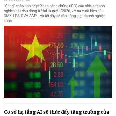
"Sóng" chào bán cổ phần ra công chúng (IPO) của nhiều doanh
nghiệp bắt đầu dâng trở lại từ quý II/2026, với sự xuất hiện của
DMX, LPS, DVV, AMY... và tới đây sẽ còn hàng loạt doanh nghiệp
khác.
Cơ sở hạ tầng AI sẽ thúc đẩy tăng trưởng của