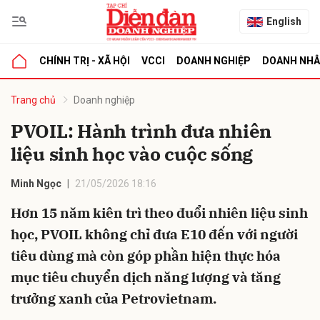
English
CHÍNH TRỊ - XÃ HỘI
VCCI
DOANH NGHIỆP
DOANH NH
bình luận
Trang chủ
Doanh nghiệp
PVOIL: Hành trình đưa nhiên
liệu sinh học vào cuộc sống
Minh Ngọc
21/05/2026 18:16
Hơn 15 năm kiên trì theo đuổi nhiên liệu sinh
học, PVOIL không chỉ đưa E10 đến với người
Hủy
G
tiêu dùng mà còn góp phần hiện thực hóa
mục tiêu chuyển dịch năng lượng và tăng
trưởng xanh của Petrovietnam.