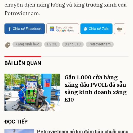
chuyển dịch năng lượng và tăng trưởng xanh của
Petrovietnam.
Theo dõi trên
Chia sẻ Facebook
Chia sẻ Zalo
Xăng sinh học
PVOIL
Xăng E10
Petrovietnam
BÀI LIÊN QUAN
Gần 1.000 cửa hàng
xăng dầu PVOIL đã sẵn
sàng kinh doanh xăng
E10
ĐỌC TIẾP
Petrovietnam nỗ lực đảm bảo chuỗi cung