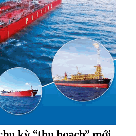
chu kỳ “thu hoạch” mới