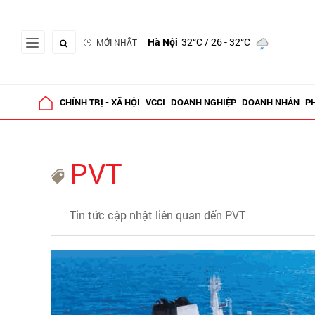
Hà Nội
32°C
/ 26 - 32°C
MỚI NHẤT
CHÍNH TRỊ - XÃ HỘI
VCCI
DOANH NGHIỆP
DOANH NHÂN
P
PVT
Tin tức cập nhật liên quan đến PVT