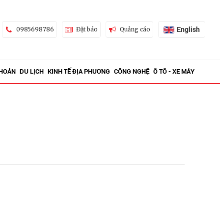
English
0985698786
Đặt báo
Quảng cáo
KHOÁN
DU LỊCH
KINH TẾ ĐỊA PHƯƠNG
CÔNG NGHỆ
Ô TÔ - XE MÁY