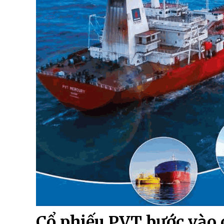
Cổ phiếu PVT bước vào 