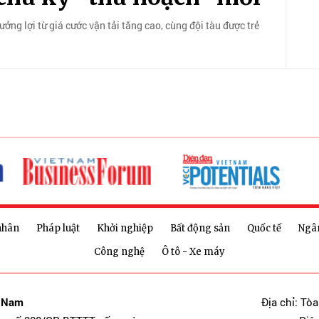
ng lợi từ giá cước vận tải tăng cao, cùng đội tàu được trẻ
nhân
Pháp luật
Khởi nghiệp
Bất động sản
Quốc tế
Ngâ
Công nghệ
Ô tô - Xe máy
t Nam
Địa chỉ: Tò