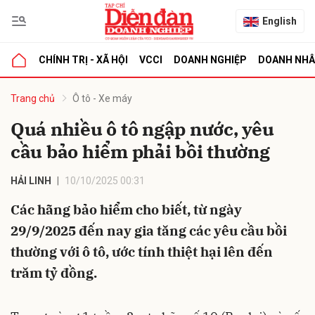
English
CHÍNH TRỊ - XÃ HỘI
VCCI
DOANH NGHIỆP
DOANH NH
bình luận
Trang chủ
Ô tô - Xe máy
Quá nhiều ô tô ngập nước, yêu
cầu bảo hiểm phải bồi thường
HẢI LINH
10/10/2025 00:31
Các hãng bảo hiểm cho biết, từ ngày
29/9/2025 đến nay gia tăng các yêu cầu bồi
Hủy
G
thường với ô tô, ước tính thiệt hại lên đến
trăm tỷ đồng.