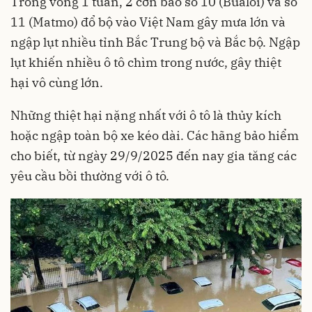
Trong vòng 1 tuần, 2 cơn bão số 10 (Bualoi) và số
11 (Matmo) đổ bộ vào Việt Nam gây mưa lớn và
ngập lụt nhiều tỉnh Bắc Trung bộ và Bắc bộ. Ngập
lụt khiến nhiều ô tô chìm trong nước, gây thiệt
hại vô cùng lớn.
Những thiệt hại nặng nhất với ô tô là thủy kích
hoặc ngập toàn bộ xe kéo dài. Các hãng bảo hiểm
cho biết, từ ngày 29/9/2025 đến nay gia tăng các
yêu cầu bồi thường với ô tô.