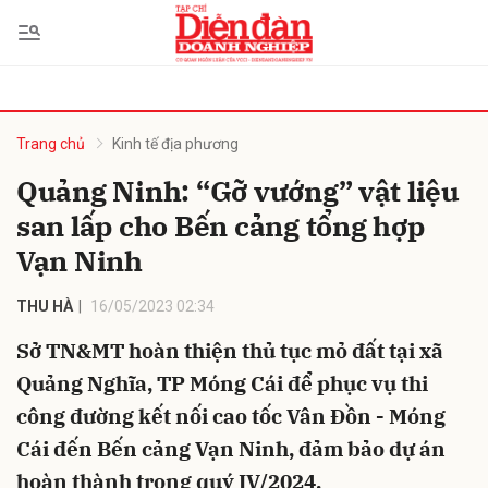
bình luận
Trang chủ
Kinh tế địa phương
Quảng Ninh: “Gỡ vướng” vật liệu
san lấp cho Bến cảng tổng hợp
Vạn Ninh
THU HÀ
16/05/2023 02:34
Sở TN&MT hoàn thiện thủ tục mỏ đất tại xã
Hủy
G
Quảng Nghĩa, TP Móng Cái để phục vụ thi
công đường kết nối cao tốc Vân Đồn - Móng
Cái đến Bến cảng Vạn Ninh, đảm bảo dự án
hoàn thành trong quý IV/2024.